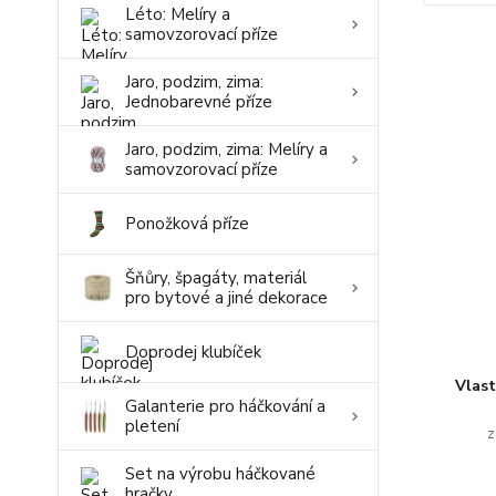
Léto: Melíry a
samovzorovací příze
Jaro, podzim, zima:
Jednobarevné příze
Jaro, podzim, zima: Melíry a
samovzorovací příze
Ponožková příze
Šňůry, špagáty, materiál
pro bytové a jiné dekorace
Doprodej klubíček
Vlas
Galanterie pro háčkování a
pletení
z
Set na výrobu háčkované
hračky