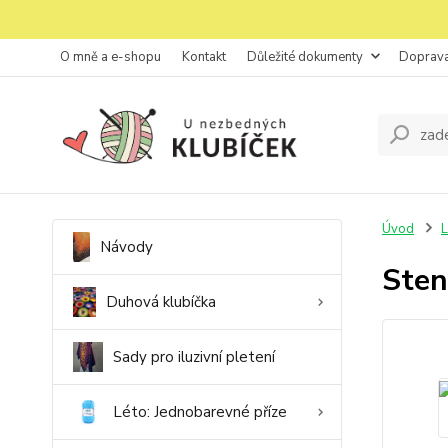
O mně a e-shopu
Kontakt
Důležité dokumenty
Doprava
Úvod
L
Návody
Sten
Duhová klubíčka
Sady pro iluzivní pletení
Léto: Jednobarevné příze