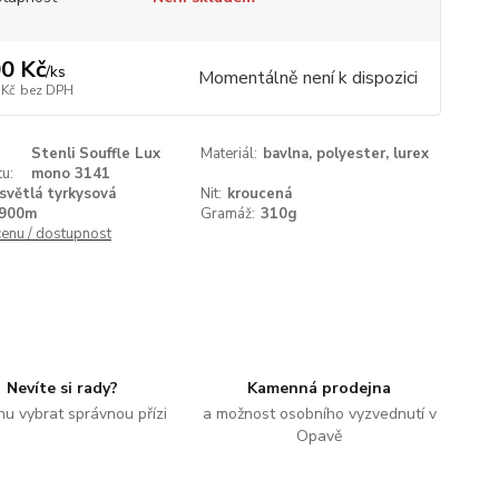
0 Kč
/
ks
Momentálně není k dispozici
 Kč
bez DPH
Stenli Souffle Lux
Materiál:
bavlna, polyester, lurex
u:
mono 3141
světlá tyrkysová
Nit:
kroucená
900m
Gramáž:
310g
cenu / dostupnost
Nevíte si rady?
Kamenná prodejna
u vybrat správnou přízi
a možnost osobního vyzvednutí v
Opavě