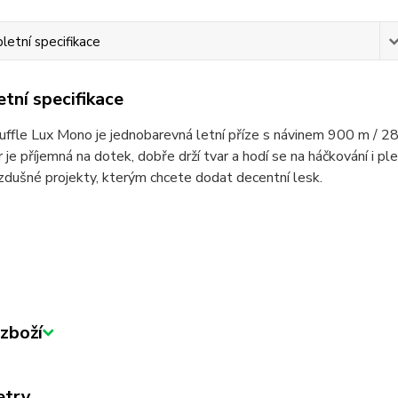
etní specifikace
tní specifikace
uffle Lux Mono je jednobarevná letní příze s návinem 900 m / 
je příjemná na dotek, dobře drží tvar a hodí se na háčkování i plete
zdušné projekty, kterým chcete dodat decentní lesk.
zboží
etry