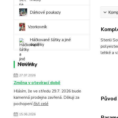
Dárkové poukazy
Kompl
Vzorkovník
Komple
Háčkované šátky a jiné
Stenli So
doplňky
polyester 
lehké a v
Novinky
27.07.2026
Změna v otevírací době
Hlásím, že ve středu 29.7. 2026 bude
kamenná prodejna zavřená. Děkuji za
Původ 
pochopení
číst celé
15.06.2026
Param