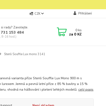
Přihlášení
CZK
 si rady? Zavolejte.
0
ks
 731 153 484
za
0 Kč
, 8-16 hod.)
Stenli Souffle Lux mono 3141
arevná varianta příze Stenli Souffle Lux Mono 900 m s
 lurexem. Jemná a pevná letní příze z 85 % bavlny a 15 %
teru, vhodná na háčkování i pletení lehkých modelů.
celý popis
tupnost
Není skladem