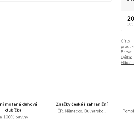
20
165
Číslo
produkt
Barva:
Délka:
Hlídat 
tní motaná duhová
Značky české i zahraniční
klubíčka
ČR, Německo, Bulharsko...
Pomoh
e 100% bavlny