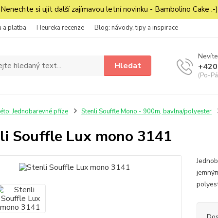
Nenechte si ujít další zajímavou letní novinku - Bambolino Cake :-)
 a platba
Heureka recenze
Blog: návody, tipy a inspirace
Nevíte
Hledat
+420
(Po-Pá
éto: Jednobarevné příze
Stenli Souffle Mono - 900m, bavlna/polyester
li Souffle Lux mono 3141
Jednob
jemným
polyes
Dos