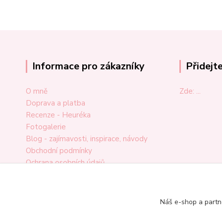
Informace pro zákazníky
Přidejt
O mně
Zde: ...
Doprava a platba
Recenze - Heuréka
Fotogalerie
Blog - zajímavosti, inspirace, návody
Obchodní podmínky
Ochrana osobních údajů
Odstoupení od smlouvy
Reklamační formulář
Kontakt
Náš e-shop a partn