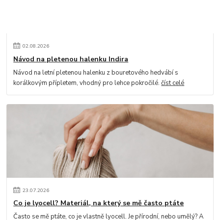
02
.
08
.
2026
Návod na pletenou halenku Indira
Návod na letní pletenou halenku z bouretového hedvábí s
korálkovým přípletem, vhodný pro lehce pokročilé.
číst celé
23
.
07
.
2026
Co je lyocell? Materiál, na který se mě často ptáte
Často se mě ptáte, co je vlastně lyocell. Je přírodní, nebo umělý? A