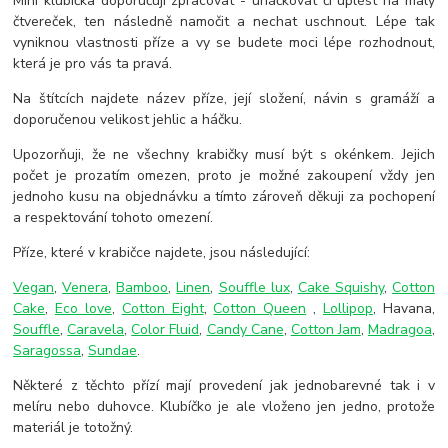
Mini klubíčka doporučuji zpracovat - uháčkovat či uplést na malý
čtvereček, ten následně namočit a nechat uschnout. Lépe tak
vyniknou vlastnosti příze a vy se budete moci lépe rozhodnout,
která je pro vás ta pravá.
Na štítcích najdete název příze, její složení, návin s gramáží a
doporučenou velikost jehlic a háčku.
Upozorňuji, že ne všechny krabičky musí být s okénkem. Jejich
počet je prozatím omezen, proto je možné zakoupení vždy jen
jednoho kusu na objednávku a tímto zároveň děkuji za pochopení
a respektování tohoto omezení.
Příze, které v krabičce najdete, jsou následující:
Vegan
,
Venera
,
Bamboo
,
Linen
,
Souffle lux
,
Cake Squishy
,
Cotton
Cake
,
Eco love
,
Cotton Eight
,
Cotton Queen
,
Lollipop
, Havana,
Souffle
,
Caravela
,
Color Fluid
,
Candy Cane
,
Cotton Jam
,
Madragoa
,
Saragossa
,
Sundae
.
Některé z těchto přízí mají provedení jak jednobarevné tak i v
melíru nebo duhovce. Klubíčko je ale vloženo jen jedno, protože
materiál je totožný.