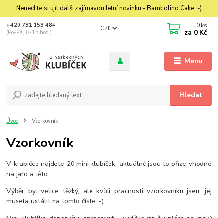
Nenechte si ujít další zajímavou letní novinku - Bambolino Cake :-)
0
ks
+420 731 153 484
CZK
za
0 Kč
(Po-Pá, 8-16 hod.)
Menu
Hledat
Úvod
Vzorkovník
Vzorkovník
V krabičce najdete 20 mini klubíček, aktuálně jsou to příze vhodné
na jaro a léto.
Výběr byl velice těžký, ale kvůli pracnosti vzorkovníku jsem jej
musela ustálit na tomto čísle :-)