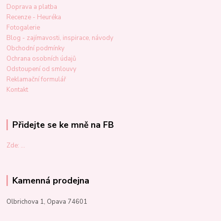
Doprava a platba
Recenze - Heuréka
Fotogalerie
Blog - zajímavosti, inspirace, návody
Obchodní podmínky
Ochrana osobních údajů
Odstoupení od smlouvy
Reklamační formulář
Kontakt
Přidejte se ke mně na FB
Zde: ...
Kamenná prodejna
Olbrichova 1, Opava 74601