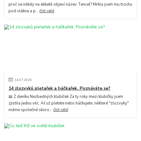
proč se někdy na etiketě objeví název Tencel? Mrkla jsem mu trochu
pod vlákna a p...
číst celé
14
.
07
.
2026
14 zlozvyků pletařek a háčkařek. Poznáváte se?
📖 Z deníku Nezbedných klubíček Za ty roky mezi klubíčky jsem
zjistila jednu věc. Ať už pletete nebo háčkujete, některé "zlozvyky"
máme společné skoro...
číst celé