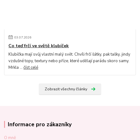
03
.
07
.
2026
Co teď frčí ve světě klubíček
Klubíčka mají svůj vlastní malý svět. Chvíli frčí šátky, pak tašky, jindy
vzdušné topy, textury nebo příze, které udělají parádu skoro samy.
Mrkla ...
číst celé
Zobrazit všechny články
Informace pro zákazníky
O mně