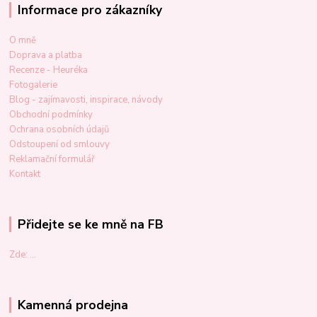
Informace pro zákazníky
O mně
Doprava a platba
Recenze - Heuréka
Fotogalerie
Blog - zajímavosti, inspirace, návody
Obchodní podmínky
Ochrana osobních údajů
Odstoupení od smlouvy
Reklamační formulář
Kontakt
Přidejte se ke mně na FB
Zde: ...
Kamenná prodejna