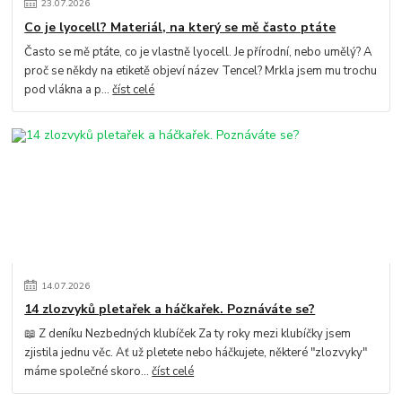
23
.
07
.
2026
Co je lyocell? Materiál, na který se mě často ptáte
Často se mě ptáte, co je vlastně lyocell. Je přírodní, nebo umělý? A
proč se někdy na etiketě objeví název Tencel? Mrkla jsem mu trochu
pod vlákna a p...
číst celé
14
.
07
.
2026
14 zlozvyků pletařek a háčkařek. Poznáváte se?
📖 Z deníku Nezbedných klubíček Za ty roky mezi klubíčky jsem
zjistila jednu věc. Ať už pletete nebo háčkujete, některé "zlozvyky"
máme společné skoro...
číst celé