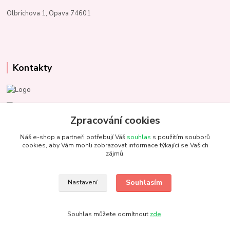
Olbrichova 1, Opava 74601
Kontakty
Marcela Kupková
+420 731 153 484
Zpracování cookies
Náš e-shop a partneři potřebují Váš
souhlas
s použitím souborů
info@unezbednychklubicek.cz
cookies, aby Vám mohli zobrazovat informace týkající se Vašich
zájmů.
Souhlasím
Nastavení
@ 2022 U nezbedných klubíček. Všechna práva vyhrazena.
Souhlas můžete odmítnout
zde
.
Vytvořeno na
Eshop-rychle.cz