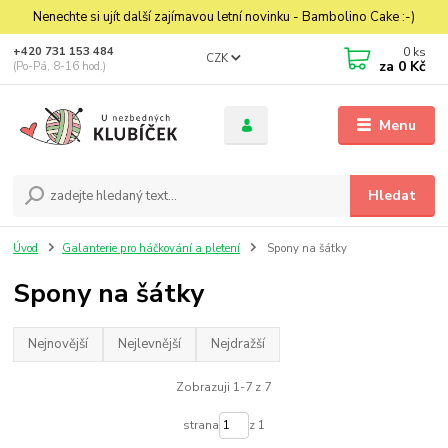
Nenechte si ujít další zajímavou letní novinku - Bambolino Cake :-)
0
ks
+420 731 153 484
CZK
za
0 Kč
(Po-Pá, 8-16 hod.)
Menu
Hledat
Úvod
Galanterie pro háčkování a pletení
Spony na šátky
Spony na šátky
Nejnovější
Nejlevnější
Nejdražší
Zobrazuji 1-7 z 7
strana
z 1