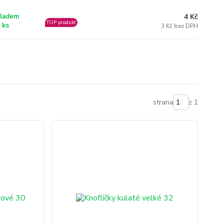
4 Kč
ladem
TOP produkt
 ks
3 Kč bez DPH
strana
z 1