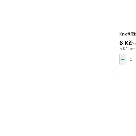
Knoflíč
6 Kč
/
k
5 Kč
bez