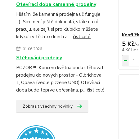
Otevírací doba kamenné prodejny
Hlásím, že kamenná prodejna už funguje
:-) Sice není ještě dokonalá, stále na ní
pracuju, ale zajít si pro klubíčko můžete
Knoflíč
kdykoli v těchto dnech a ...
číst celé
5 Kč
/
k
01.06.2026
4 Kč
bez
Stěhování prodejny
POZOR !!! Koncem května budu stěhovat
prodejnu do nových prostor - Olbrichova
1, Opava (vedle pizzerie UNO) Otevírací
doba bude teprve upřesněna, p...
číst celé
Zobrazit všechny novinky