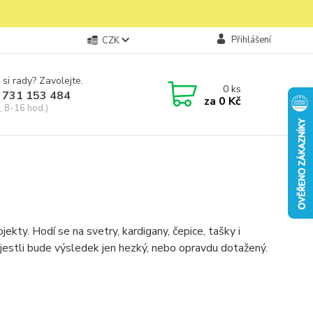
Přihlášení
CZK
 si rady? Zavolejte.
0
ks
 731 153 484
za
0 Kč
, 8-16 hod.)
jekty. Hodí se na svetry, kardigany, čepice, tašky i
, jestli bude výsledek jen hezký, nebo opravdu dotažený.