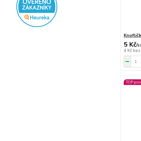
Knoflíč
5 Kč
/
k
4 Kč
bez
TOP pro