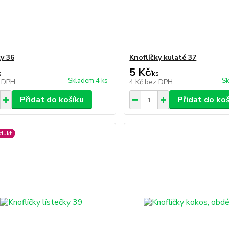
ky 36
Knoflíčky kulaté 37
5 Kč
s
/
ks
Skladem 4 ks
Sk
 DPH
4 Kč
bez DPH
Přidat do košíku
Přidat do ko
dukt