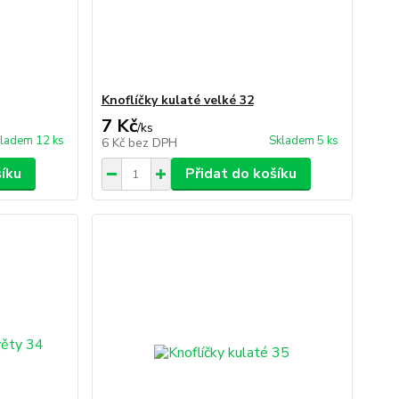
Knoflíčky kulaté velké 32
7 Kč
/
ks
ladem 12 ks
Skladem 5 ks
6 Kč
bez DPH
šíku
Přidat do košíku