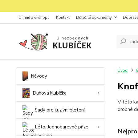
O mně a e-shopu
Kontakt
Důležité dokumenty
Doprava
Úvod
G
Návody
Knof
Duhová klubíčka
V této ka
drobné de
Sady pro iluzivní pletení
Léto: Jednobarevné příze
Nejpro