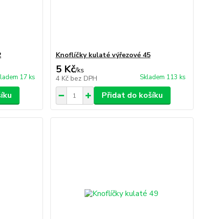
2
Knoflíčky kulaté výřezové 45
5 Kč
/
ks
ladem 17 ks
Skladem 113 ks
4 Kč
bez DPH
šíku
Přidat do košíku