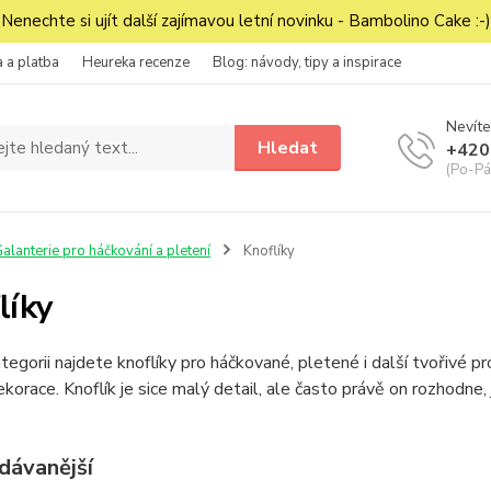
Nenechte si ujít další zajímavou letní novinku - Bambolino Cake :-)
 a platba
Heureka recenze
Blog: návody, tipy a inspirace
Nevíte
Hledat
+420
(Po-Pá
alanterie pro háčkování a pletení
Knoflíky
líky
tegorii najdete knoflíky pro háčkované, pletené i další tvořivé pro
korace. Knoflík je sice malý detail, ale často právě on rozhodne
dávanější