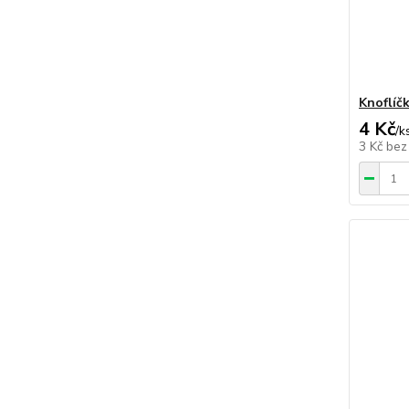
Knoflíčk
4 Kč
/
k
3 Kč
bez