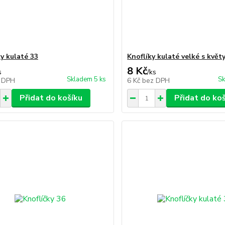
ky kulaté 33
Knoflíky kulaté velké s kvě
8 Kč
s
/
ks
Skladem 5 ks
Sk
 DPH
6 Kč
bez DPH
Přidat do košíku
Přidat do ko