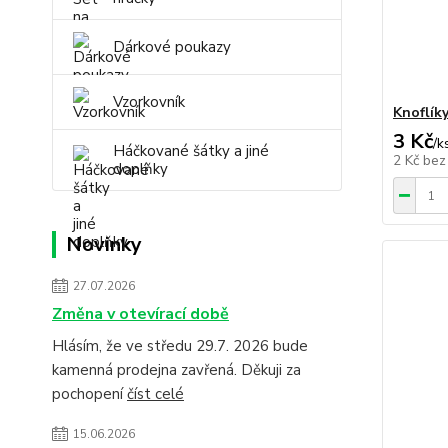
Dárkové poukazy
Vzorkovník
Knoflíky
3 Kč
/
k
Háčkované šátky a jiné
2 Kč
bez
doplňky
Novinky
27.07.2026
Změna v otevírací době
Hlásím, že ve středu 29.7. 2026 bude
kamenná prodejna zavřená. Děkuji za
pochopení
číst celé
15.06.2026