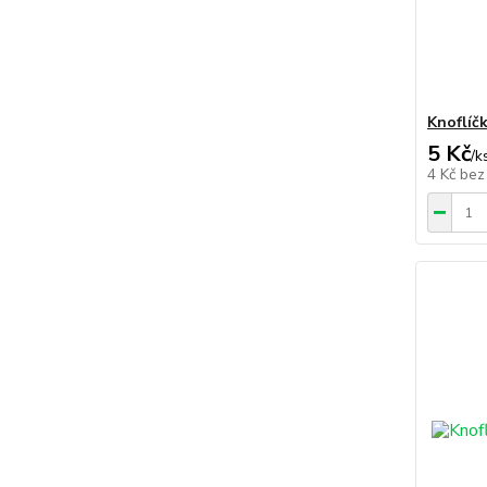
Knoflíč
5 Kč
/
k
4 Kč
bez