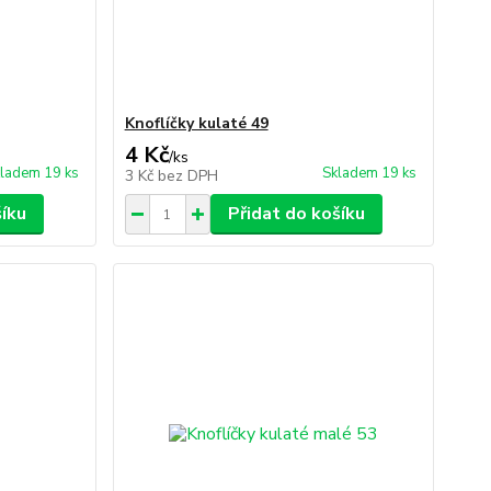
Knoflíčky kulaté 49
4 Kč
/
ks
ladem 19 ks
Skladem 19 ks
3 Kč
bez DPH
šíku
Přidat do košíku