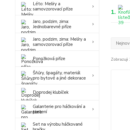
Léto: Melíry a
samovzorovací příze
1.
Jaro, podzim, zima:
Jednobarevné příze
Jaro, podzim, zima: Melíry a
Nejnově
samovzorovací příze
Ponožková příze
Zobrazuji 
Šňůry, špagáty, materiál
pro bytové a jiné dekorace
Doprodej klubíček
Galanterie pro háčkování a
pletení
Set na výrobu háčkované
hračky