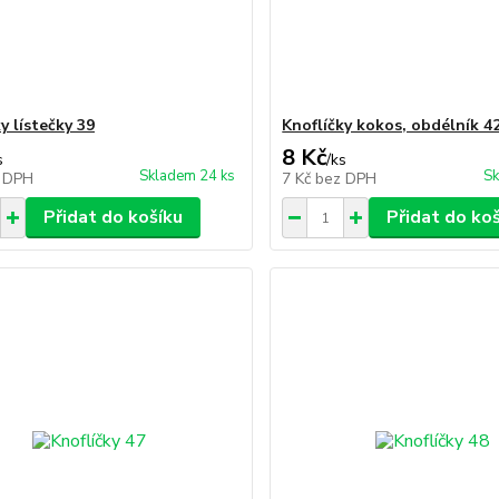
y lístečky 39
Knoflíčky kokos, obdélník 4
8 Kč
s
/
ks
Skladem 24 ks
Sk
 DPH
7 Kč
bez DPH
Přidat do košíku
Přidat do ko