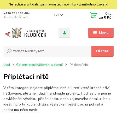
Nenechte si ujít další zajímavou letní novinku - Bambolino Cake :-)
0
ks
+420 731 153 484
CZK
za
0 Kč
(Po-Pá, 8-16 hod.)
Menu
Hledat
Úvod
Galanterie pro háčkování a pletení
Připlétací nitě
Připlétací nitě
V této kategorii najdete připlétací nitě a lurex, které krásně oživí
háčkované, pletené i další handmade projekty. Hodí se pro jemné
ozvláštnění výrobku, přidání lesku nebo zajímavého detailu. Jsou
ideální pro ty, kdo si chtějí s výsledkem ještě trochu pohrát a
dodat mu něco navíc.