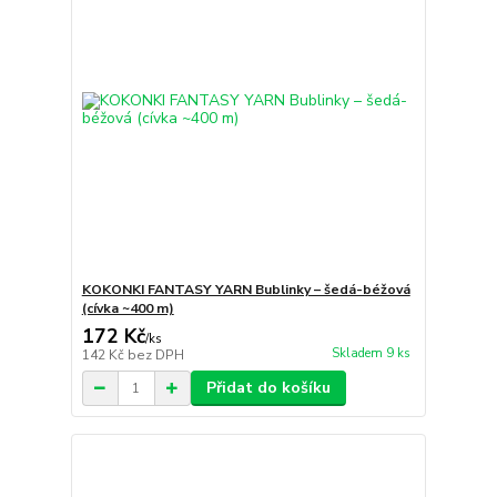
KOKONKI FANTASY YARN Bublinky – šedá-béžová
(cívka ~400 m)
172 Kč
/
ks
Skladem 9 ks
142 Kč
bez DPH
Přidat do košíku