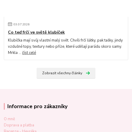
03
.
07
.
2026
Co teď frčí ve světě klubíček
Klubíčka mají svůj vlastní malý svět. Chvíli frčí šátky, pak tašky, jindy
vzdušné topy, textury nebo příze, které udělají parádu skoro samy.
Mrkla ...
číst celé
Zobrazit všechny články
Informace pro zákazníky
O mně
Doprava a platba
Recenze - Heuréka