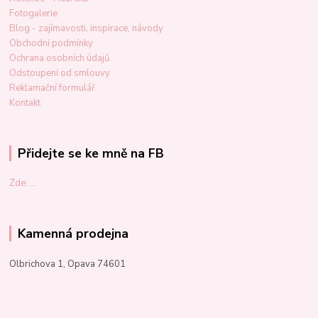
Fotogalerie
Blog - zajímavosti, inspirace, návody
Obchodní podmínky
Ochrana osobních údajů
Odstoupení od smlouvy
Reklamační formulář
Kontakt
Přidejte se ke mně na FB
Zde: ...
Kamenná prodejna
Olbrichova 1, Opava 74601