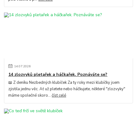
14
.
07
.
2026
14 zlozvyků pletařek a háčkařek. Poznáváte se?
📖 Z deníku Nezbedných klubíček Za ty roky mezi klubíčky jsem
zjistila jednu věc. Ať už pletete nebo háčkujete, některé "zlozvyky"
máme společné skoro...
číst celé