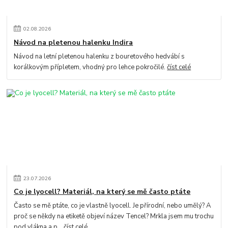
02
.
08
.
2026
Návod na pletenou halenku Indira
Návod na letní pletenou halenku z bouretového hedvábí s
korálkovým přípletem, vhodný pro lehce pokročilé.
číst celé
23
.
07
.
2026
Co je lyocell? Materiál, na který se mě často ptáte
Často se mě ptáte, co je vlastně lyocell. Je přírodní, nebo umělý? A
proč se někdy na etiketě objeví název Tencel? Mrkla jsem mu trochu
pod vlákna a p...
číst celé