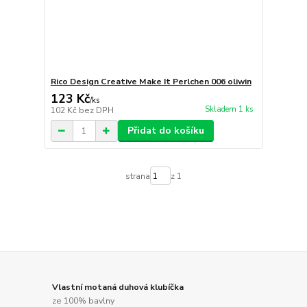
Rico Design Creative Make It Perlchen 006 oliwin
123 Kč
/
ks
Skladem 1 ks
102 Kč
bez DPH
Přidat do košíku
strana
z 1
Vlastní motaná duhová klubíčka
ze 100% bavlny