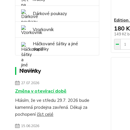
Dárkové poukazy
Edition
180 K
Vzorkovník
149 Kč
b
Háčkované šátky a jiné
doplňky
Novinky
27.07.2026
Změna v otevírací době
Hlásím, že ve středu 29.7. 2026 bude
kamenná prodejna zavřená. Děkuji za
pochopení
číst celé
15.06.2026