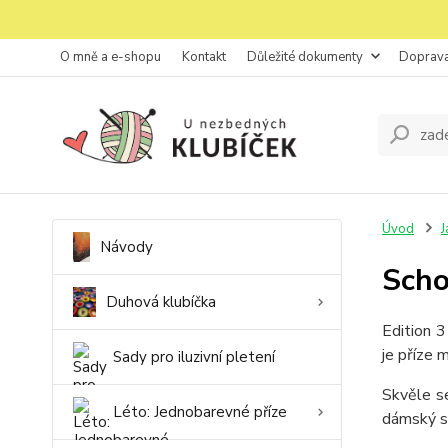
O mně a e-shopu
Kontakt
Důležité dokumenty
Doprava
Úvod
J
Návody
Scho
Duhová klubíčka
Edition 3
je příze 
Sady pro iluzivní pletení
Skvěle se
Léto: Jednobarevné příze
dámský s