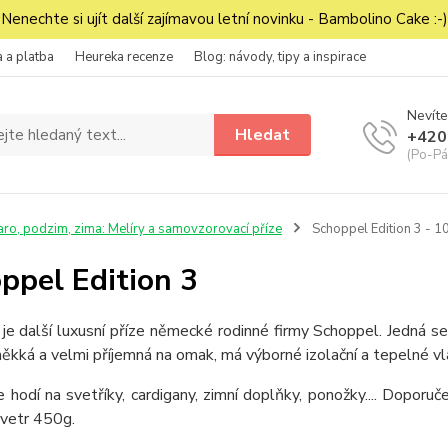
Nenechte si ujít další zajímavou letní novinku - Bambolino Cake :-)
 a platba
Heureka recenze
Blog: návody, tipy a inspirace
Nevíte
Hledat
+420
(Po-Pá
aro, podzim, zima: Melíry a samovzorovací příze
Schoppel Edition 3 - 
ppel Edition 3
 je další luxusní příze německé rodinné firmy Schoppel. Jedná
měkká a velmi příjemná na omak, má výborné izolační a tepelné vl
 hodí na svetříky, cardigany, zimní doplňky, ponožky.... Dopor
vetr 450g.