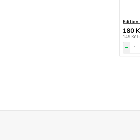
Edition
180 K
149 Kč
b