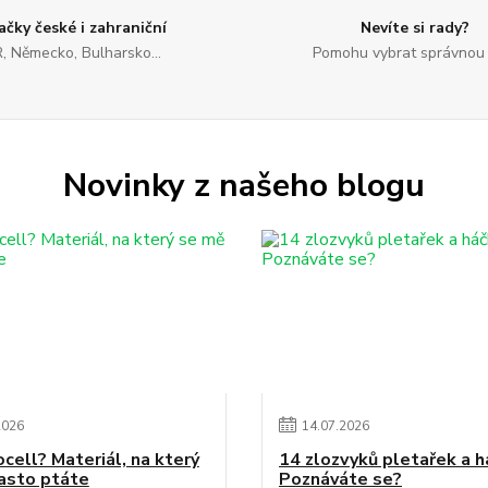
ačky české i zahraniční
Nevíte si rady?
, Německo, Bulharsko...
Pomohu vybrat správnou 
Novinky z našeho blogu
2026
14
.
07
.
2026
ocell? Materiál, na který
14 zlozvyků pletařek a h
asto ptáte
Poznáváte se?