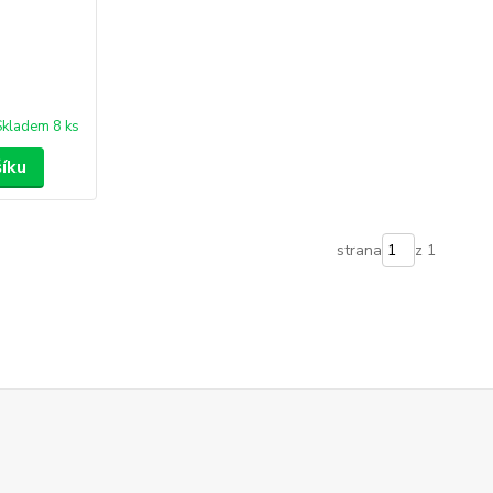
Skladem 8 ks
šíku
strana
z 1