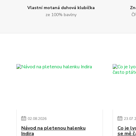
Vlastní motaná duhová klubíčka
Zn
ze 100% bavlny
ČR
02
.
08
.
2026
23
.
07
.
Návod na pletenou halenku
Co je ly
Indira
se mě č