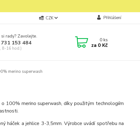
Přihlášení
CZK
 si rady? Zavolejte.
0
ks
 731 153 484
za
0 Kč
, 8-16 hod.)
100% merino superwash
 se o 100% merino superwash, díky použitým technologiím
astnosti.
učený háček a jehlice 3-3,5mm. Výrobce uvádí spotřebu na