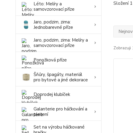
Složení 
Léto: Melíry a
samovzorovací příze
Jaro, podzim, zima:
Jednobarevné příze
Nejnově
Jaro, podzim, zima: Melíry a
samovzorovací příze
Zobrazuji 
Ponožková příze
Šňůry, špagáty, materiál
pro bytové a jiné dekorace
Doprodej klubíček
Galanterie pro háčkování a
pletení
Set na výrobu háčkované
hračky