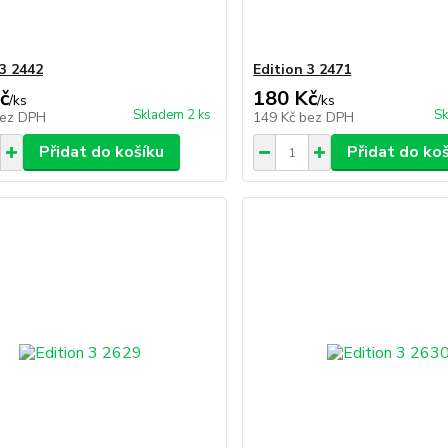
 3 2442
Edition 3 2471
č
180 Kč
/
ks
/
ks
Skladem 2 ks
Sk
ez DPH
149 Kč
bez DPH
Přidat do košíku
Přidat do ko