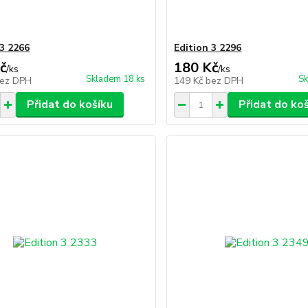
 3 2266
Edition 3 2296
č
180 Kč
/
ks
/
ks
Skladem 18 ks
Sk
ez DPH
149 Kč
bez DPH
Přidat do košíku
Přidat do ko