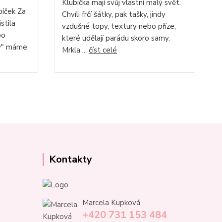
Klubíčka mají svůj vlastní malý svět.
bíček Za
Chvíli frčí šátky, pak tašky, jindy
stila
vzdušné topy, textury nebo příze,
bo
které udělají parádu skoro samy.
ky" máme
Mrkla ...
číst celé
Kontakty
Marcela Kupková
+420 731 153 484