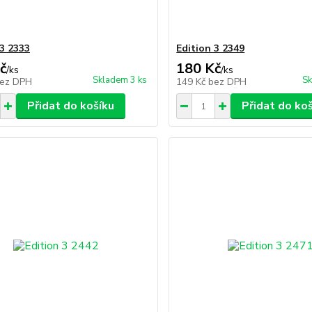
 3 2333
Edition 3 2349
č
180 Kč
/
ks
/
ks
Skladem 3 ks
Sk
ez DPH
149 Kč
bez DPH
Přidat do košíku
Přidat do ko