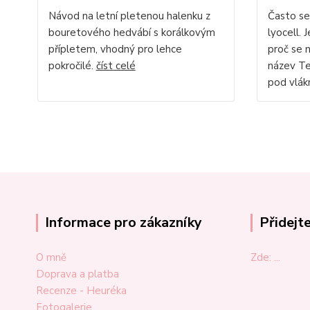
Návod na letní pletenou halenku z
Často se
bouretového hedvábí s korálkovým
lyocell. 
přípletem, vhodný pro lehce
proč se 
pokročilé.
číst celé
název Te
pod vlákn
Informace pro zákazníky
Přidejt
O mně
Zde: ...
Doprava a platba
Recenze - Heuréka
Fotogalerie