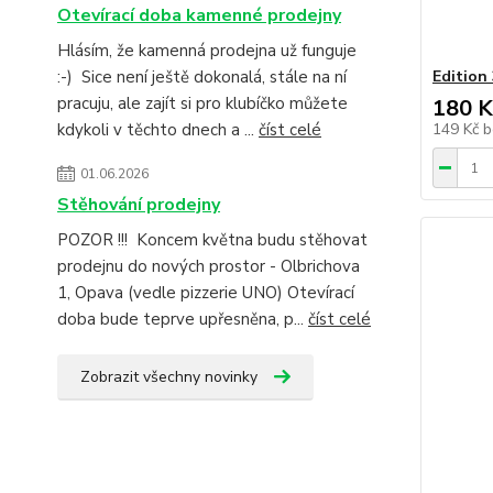
Otevírací doba kamenné prodejny
Hlásím, že kamenná prodejna už funguje
:-) Sice není ještě dokonalá, stále na ní
Edition
pracuju, ale zajít si pro klubíčko můžete
180 K
kdykoli v těchto dnech a ...
číst celé
149 Kč
b
01.06.2026
Stěhování prodejny
POZOR !!! Koncem května budu stěhovat
prodejnu do nových prostor - Olbrichova
1, Opava (vedle pizzerie UNO) Otevírací
doba bude teprve upřesněna, p...
číst celé
Zobrazit všechny novinky