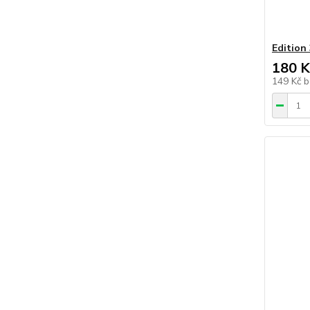
Edition
180 K
149 Kč
b