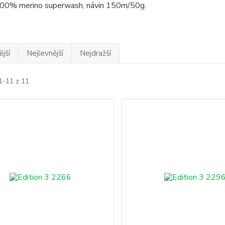
100% merino superwash, návin 150m/50g.
jší
Nejlevnější
Nejdražší
1-11 z 11