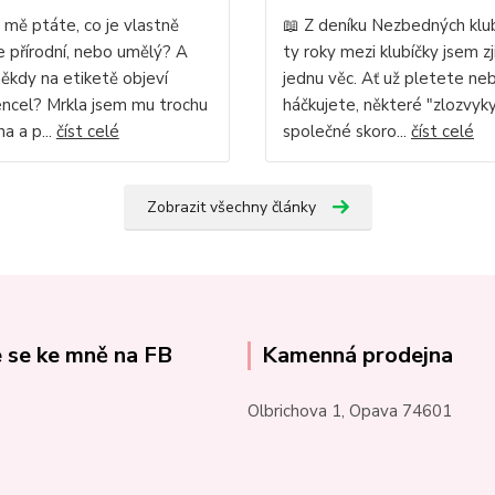
 mě ptáte, co je vlastně
📖 Z deníku Nezbedných klu
Je přírodní, nebo umělý? A
ty roky mezi klubíčky jsem zji
někdy na etiketě objeví
jednu věc. Ať už pletete ne
ncel? Mrkla jsem mu trochu
háčkujete, některé "zlozvy
a a p...
číst celé
společné skoro...
číst celé
Zobrazit všechny články
e se ke mně na FB
Kamenná prodejna
Olbrichova 1, Opava 74601