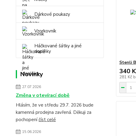
Dárkové poukazy
Vzorkovník
Háčkované šátky a jiné
doplňky
Stenli 
340 K
Novinky
281 Kč
b
27.07.2026
Změna v otevírací době
Hlásím, že ve středu 29.7. 2026 bude
kamenná prodejna zavřená. Děkuji za
pochopení
číst celé
15.06.2026