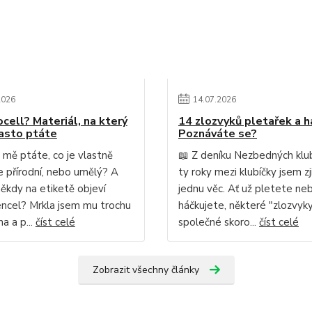
2026
14
.
07
.
2026
ocell? Materiál, na který
14 zlozvyků pletařek a h
asto ptáte
Poznáváte se?
 mě ptáte, co je vlastně
📖 Z deníku Nezbedných klu
Je přírodní, nebo umělý? A
ty roky mezi klubíčky jsem zji
někdy na etiketě objeví
jednu věc. Ať už pletete ne
ncel? Mrkla jsem mu trochu
háčkujete, některé "zlozvy
a a p...
číst celé
společné skoro...
číst celé
Zobrazit všechny články