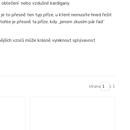
ské oblečení nebo vzdušné kardigany.
e je to přesně ten typ příze, u které nemusíte hned řešit
e tohle je přesně ta příze, kdy „jenom zkusím pár řad“
nějších vzorů může krásně vyniknout splývavost
strana
z 1