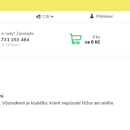
Přihlášení
CZK
 si rady? Zavolejte.
0
ks
 731 153 484
za
0 Kč
, 8-16 hod.)
í.
. Výsledkem je klubíčko, které nepůsobí těžce ani uměle