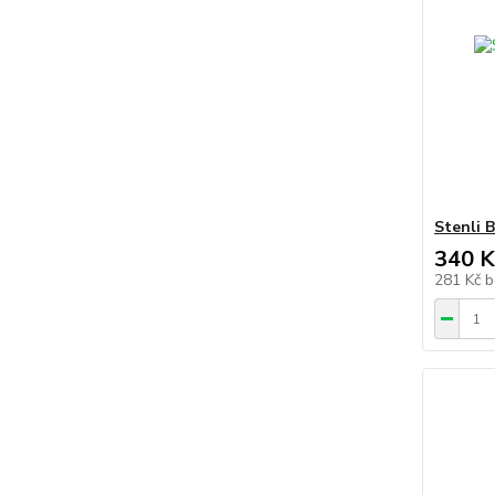
Stenli 
340 K
281 Kč
b