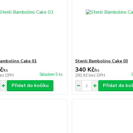
Bambolino Cake 01
Stenli Bambolino Cake 03
č
340 Kč
/
ks
/
ks
Skladem 5 ks
ez DPH
281 Kč
bez DPH
Přidat do košíku
Přidat do ko