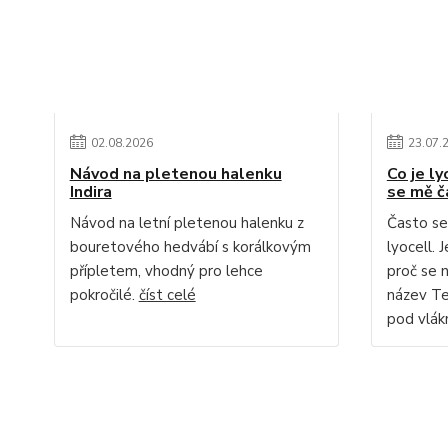
02
.
08
.
2026
23
.
07
.
Návod na pletenou halenku
Co je ly
Indira
se mě č
Návod na letní pletenou halenku z
Často se
bouretového hedvábí s korálkovým
lyocell. 
přípletem, vhodný pro lehce
proč se 
pokročilé.
číst celé
název Te
pod vlákn