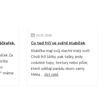
03
.
07
.
2026
áčkařek.
Co teď frčí ve světě klubíček
Klubíčka mají svůj vlastní malý svět.
bíček Za
Chvíli frčí šátky, pak tašky, jindy
stila
vzdušné topy, textury nebo příze,
bo
které udělají parádu skoro samy.
ky" máme
Mrkla ...
číst celé