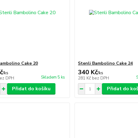
Bambolino Cake 20
Stenli Bambolino Cake 24
č
340 Kč
/
ks
/
ks
Skladem 5 ks
ez DPH
281 Kč
bez DPH
Přidat do košíku
Přidat do ko