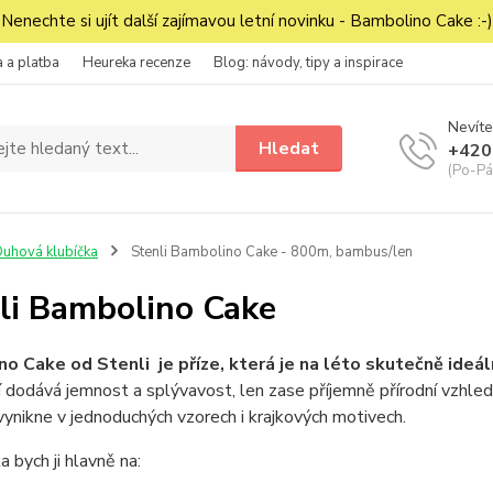
Nenechte si ujít další zajímavou letní novinku - Bambolino Cake :-)
 a platba
Heureka recenze
Blog: návody, tipy a inspirace
Nevíte
Hledat
+420
(Po-Pá
uhová klubíčka
Stenli Bambolino Cake - 800m, bambus/len
li Bambolino Cake
o Cake od Stenli je příze, která je na léto skutečně ideáln
 dodává jemnost a splývavost, len zase příjemně přírodní vzhled
vynikne v jednoduchých vzorech i krajkových motivech.
a bych ji hlavně na: