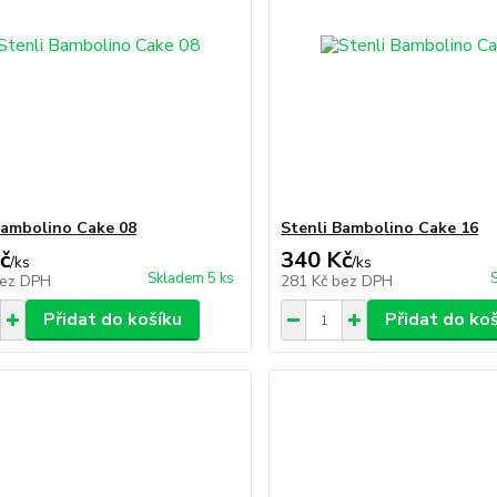
Bambolino Cake 08
Stenli Bambolino Cake 16
č
340 Kč
/
ks
/
ks
Skladem 5 ks
ez DPH
281 Kč
bez DPH
Přidat do košíku
Přidat do ko