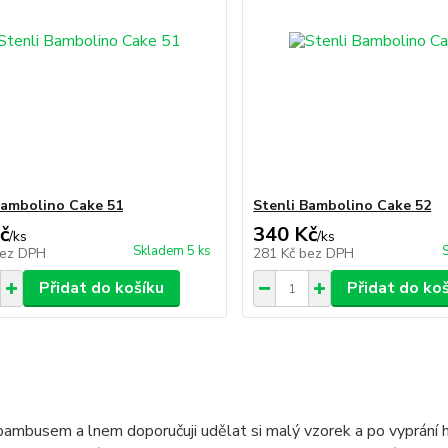
Bambolino Cake 51
Stenli Bambolino Cake 52
č
340 Kč
/
ks
/
ks
Skladem 5 ks
ez DPH
281 Kč
bez DPH
Přidat do košíku
Přidat do ko
 bambusem a lnem doporučuji udělat si malý vzorek a po vyprání