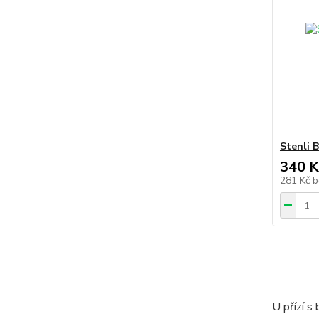
Stenli 
340 K
281 Kč
b
U přízí s