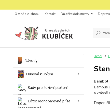
O mně a e-shopu
Kontakt
Důležité dokumenty
Doprava
Úvod
D
Návody
Sten
Duhová klubíčka
Bambolin
Bambus jí
Sady pro iluzivní pletení
a krásně 
Léto: Jednobarevné příze
Doporučil