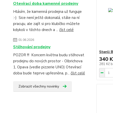
Otevírací doba kamenné prodejny
Hlásím, že kamenná prodejna už funguje
:-) Sice není ještě dokonalá, stále na ní
pracuju, ale zajít si pro klubíčko můžete
kdykoli v těchto dnech a ...
číst celé
01.06.2026
Stěhování prodejny
Stenli 
POZOR !!! Koncem května budu stěhovat
340 K
prodejnu do nových prostor - Olbrichova
281 Kč
b
1, Opava (vedle pizzerie UNO) Otevírací
doba bude teprve upřesněna, p...
číst celé
Zobrazit všechny novinky