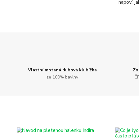
napoví, j
Vlastní motaná duhová klubíčka
Zn
ze 100% bavlny
ČR