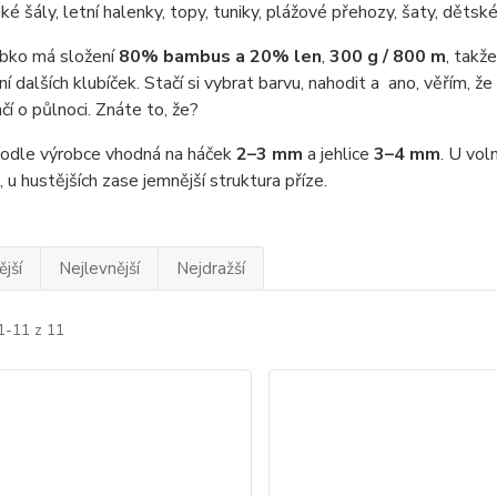
hké šály, letní halenky, topy, tuniky, plážové přehozy, šaty, dět
ubko má složení
80% bambus a 20% len
,
300 g / 800 m
, takž
í dalších klubíček. Stačí si vybrat barvu, nahodit a ano, věřím, ž
čí o půlnoci. Znáte to, že?
 podle výrobce vhodná na háček
2–3 mm
a jehlice
3–4 mm
. U vol
, u hustějších zase jemnější struktura příze.
jší
Nejlevnější
Nejdražší
1-11 z 11