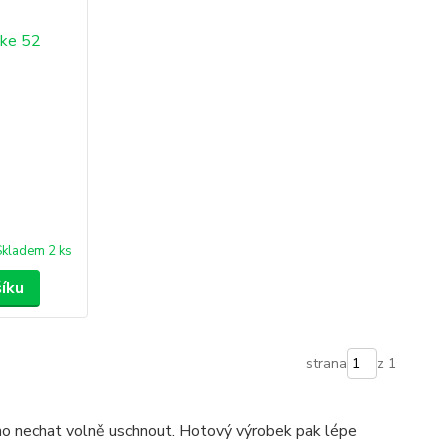
Skladem 2 ks
šíku
strana
z 1
 ho nechat volně uschnout. Hotový výrobek pak lépe