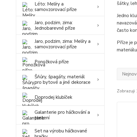
šátky, le
Léto: Melíry a
samovzorovací příze
Jedno kl
Jaro, podzim, zima:
navazován
Jednobarevné příze
často kon
Jaro, podzim, zima: Melíry a
Příze je
samovzorovací příze
materiálu
Ponožková příze
Nejnově
Šňůry, špagáty, materiál
pro bytové a jiné dekorace
Zobrazuji 
Doprodej klubíček
Galanterie pro háčkování a
pletení
Set na výrobu háčkované
hračky