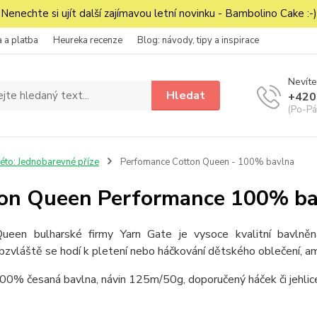
Nenechte si ujít další zajímavou letní novinku - Bambolino Cake :-)
 a platba
Heureka recenze
Blog: návody, tipy a inspirace
Nevíte
Hledat
+420
(Po-Pá
éto: Jednobarevné příze
Perfomance Cotton Queen - 100% bavlna
on Queen Performance 100% ba
ueen bulharské firmy Yarn Gate je vysoce kvalitní bavlněn
bzvláště se hodí k pletení nebo háčkování dětského oblečení, a
100% česaná bavlna, návin 125m/50g, doporučený háček či jehli