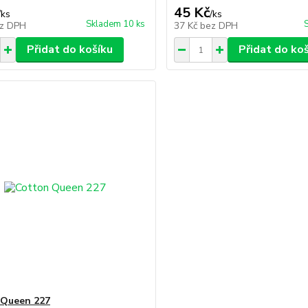
45 Kč
/
ks
/
ks
Skladem 10 ks
z DPH
37 Kč
bez DPH
Přidat do košíku
Přidat do ko
 Queen 227