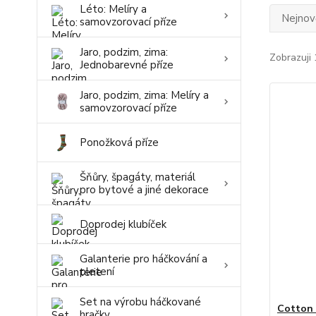
Léto: Melíry a
Nejnově
samovzorovací příze
Jaro, podzim, zima:
Zobrazuji 
Jednobarevné příze
Jaro, podzim, zima: Melíry a
samovzorovací příze
Ponožková příze
Šňůry, špagáty, materiál
pro bytové a jiné dekorace
Doprodej klubíček
Galanterie pro háčkování a
pletení
Set na výrobu háčkované
Cotton
hračky