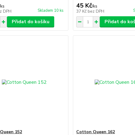
45 Kč
/
ks
/
ks
Skladem 10 ks
z DPH
37 Kč
bez DPH
Přidat do košíku
Přidat do ko
 Queen 152
Cotton Queen 162