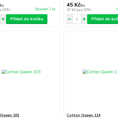
45 Kč
/
ks
/
ks
Skladem 7 ks
z DPH
37 Kč
bez DPH
Přidat do košíku
Přidat do ko
 Queen 103
Cotton Queen 114