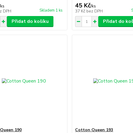
45 Kč
/
ks
/
ks
Skladem 1 ks
z DPH
37 Kč
bez DPH
Přidat do košíku
Přidat do ko
 Queen 190
Cotton Queen 193