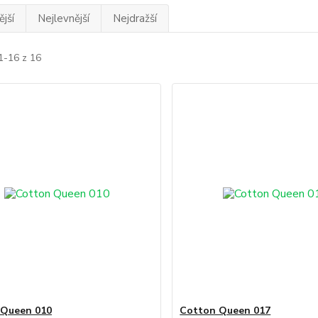
jší
Nejlevnější
Nejdražší
1-16 z 16
 Queen 010
Cotton Queen 017