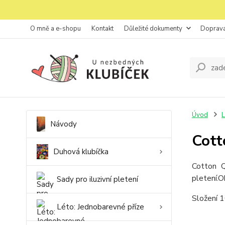
O mně a e-shopu
Kontakt
Důležité dokumenty
Doprava
Úvod
L
Návody
Cott
Duhová klubíčka
Cotton Q
pletení.
O
Sady pro iluzivní pletení
Složení 
Léto: Jednobarevné příze