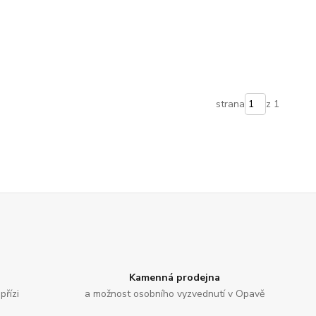
strana
z 1
Kamenná prodejna
přízi
a možnost osobního vyzvednutí v Opavě