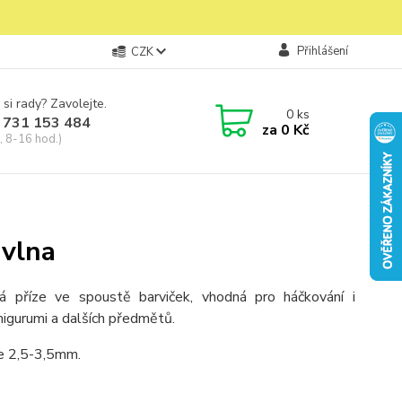
Přihlášení
CZK
 si rady? Zavolejte.
0
ks
 731 153 484
za
0 Kč
, 8-16 hod.)
vlna
á příze ve spoustě barviček, vhodná pro háčkování i
migurumi a dalších předmětů.
ce 2,5-3,5mm.