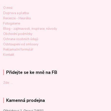
O mně
Doprava a platba
Recenze - Heuréka
Fotogalerie
Blog - zajímavosti, inspirace, návody
Obchodní podmínky
Ochrana osobních údajů
Odstoupení od smlouvy
Reklamační formulář
Kontakt
Přidejte se ke mně na FB
Zde: ...
Kamenná prodejna