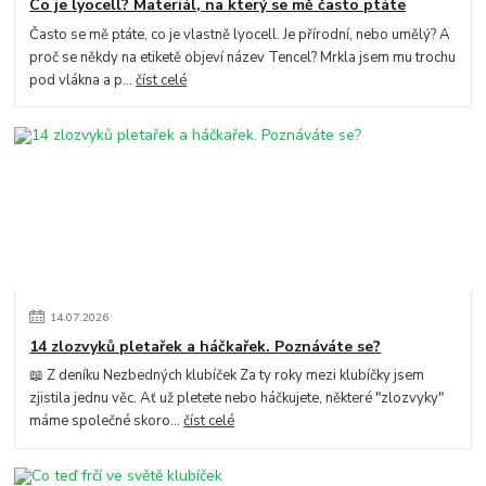
Co je lyocell? Materiál, na který se mě často ptáte
Často se mě ptáte, co je vlastně lyocell. Je přírodní, nebo umělý? A
proč se někdy na etiketě objeví název Tencel? Mrkla jsem mu trochu
pod vlákna a p...
číst celé
14
.
07
.
2026
14 zlozvyků pletařek a háčkařek. Poznáváte se?
📖 Z deníku Nezbedných klubíček Za ty roky mezi klubíčky jsem
zjistila jednu věc. Ať už pletete nebo háčkujete, některé "zlozvyky"
máme společné skoro...
číst celé