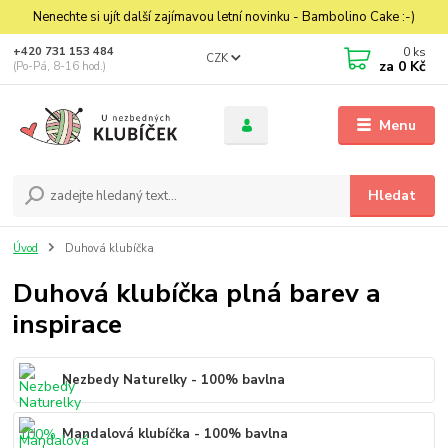
Nenechte si ujít další zajímavou letní novinku - Bambolino Cake :-)
0
ks
+420 731 153 484
CZK
za
0 Kč
(Po-Pá, 8-16 hod.)
Menu
Hledat
Úvod
Duhová klubíčka
Duhová klubíčka plná barev a
inspirace
Nezbedy Naturelky - 100% bavlna
Mandalová klubíčka - 100% bavlna