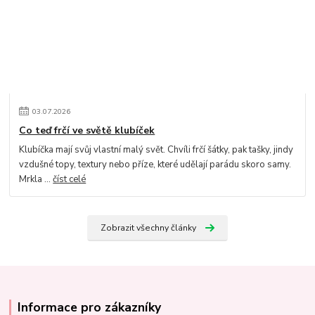
03
.
07
.
2026
Co teď frčí ve světě klubíček
Klubíčka mají svůj vlastní malý svět. Chvíli frčí šátky, pak tašky, jindy
vzdušné topy, textury nebo příze, které udělají parádu skoro samy.
Mrkla ...
číst celé
Zobrazit všechny články
Informace pro zákazníky