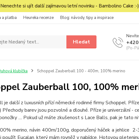
Nenechte si ujít další zajímavou letní novinku - Bambolino Cake :-)
 a platba
Heureka recenze
Blog: návody, tipy a inspirace
Nevíte
Hledat
+420
(Po-Pá
uhová klubíčka
Schoppel Zauberball 100 - 400m, 100% merino
ppel Zauberball 100, 100% mer
l je další z luxusních přízí německé rodinné firmy Schoppel. Příz
-) Přechody barev jsou pozvolné a dlouhé. Příze je univerzální - cel
 ponožky .... Pokud už máte zkušenost s Lace Balls, pak je tato nit
100% merino, návin 400m/100g, doporučený háček a jehlice 2-3
i použít Eucalan, který mám rovněž v nabídce. Hotovou pleteninu