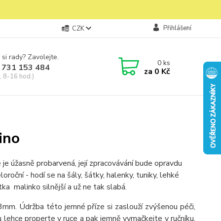
Přihlášení
CZK
 si rady? Zavolejte.
0
ks
 731 153 484
za
0 Kč
, 8-16 hod.)
ino
e je úžasně probarvená, její zpracovávání bude opravdu
oroční - hodí se na šály, šátky, halenky, tuniky, lehké
ka malinko silnější a už ne tak slabá.
mm. Údržba této jemné příze si zaslouží zvýšenou péči,
 lehce properte v ruce a pak jemně vymačkejte v ručníku.