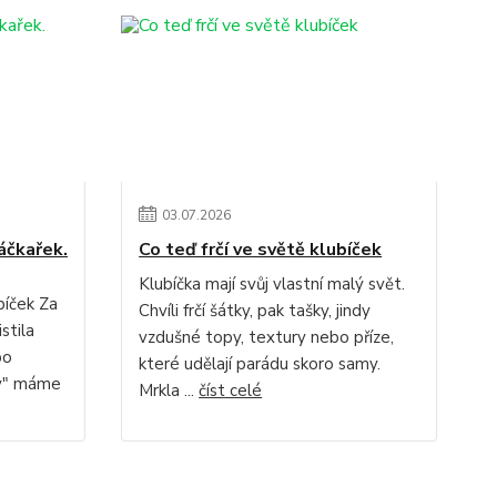
03
.
07
.
2026
áčkařek.
Co teď frčí ve světě klubíček
Klubíčka mají svůj vlastní malý svět.
bíček Za
Chvíli frčí šátky, pak tašky, jindy
stila
vzdušné topy, textury nebo příze,
bo
které udělají parádu skoro samy.
ky" máme
Mrkla ...
číst celé