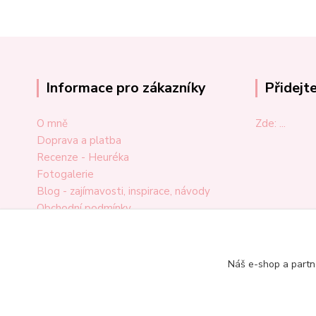
Informace pro zákazníky
Přidejt
O mně
Zde: ...
Doprava a platba
Recenze - Heuréka
Fotogalerie
Blog - zajímavosti, inspirace, návody
Obchodní podmínky
Ochrana osobních údajů
Odstoupení od smlouvy
Reklamační formulář
Náš e-shop a partn
Kontakt