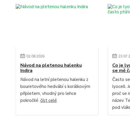
02
.
08
.
2026
23
.
07
.
Návod na pletenou halenku
Co je ly
Indira
se mě č
Návod na letní pletenou halenku z
Často se
bouretového hedvábí s korálkovým
lyocell. 
přípletem, vhodný pro lehce
proč se 
pokročilé.
číst celé
název Te
pod vlákn