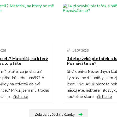
2026
14
.
07
.
2026
ocell? Materiál, na který
14 zlozvyků pletařek a h
asto ptáte
Poznáváte se?
 mě ptáte, co je vlastně
📖 Z deníku Nezbedných klu
Je přírodní, nebo umělý? A
ty roky mezi klubíčky jsem zji
někdy na etiketě objeví
jednu věc. Ať už pletete ne
ncel? Mrkla jsem mu trochu
háčkujete, některé "zlozvy
a a p...
číst celé
společné skoro...
číst celé
Zobrazit všechny články