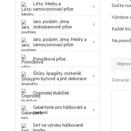
Léto: Melíry a
Sušte roz
samovzorovací příze
Výrobce u
Jaro, podzim, zima:
Jednobarevné příze
Každé klu
Jaro, podzim, zima: Melíry a
Na ponožk
samovzorovací příze
Ponožková příze
Nejnově
Šňůry, špagáty, materiál
pro bytové a jiné dekorace
Zobrazuji 
Doprodej klubíček
Galanterie pro háčkování a
pletení
Set na výrobu háčkované
hračky