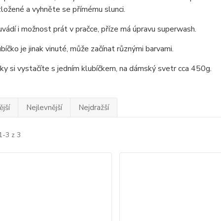
ložené a vyhněte se přímému slunci.
vádí i možnost prát v pračce, příze má úpravu superwash.
bíčko je jinak vinuté, může začínat různými barvami.
y si vystačíte s jedním klubíčkem, na dámský svetr cca 450g.
jší
Nejlevnější
Nejdražší
1-3 z 3