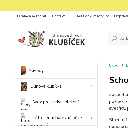
O mně a e-shopu
Kontakt
Důležité dokumenty
Doprava
Úvod
D
Návody
Scho
Duhová klubíčka
Zauberbal
požitek :
Sady pro iluzivní pletení
svetříky,
Léto: Jednobarevné příze
Složení 
doporučuj