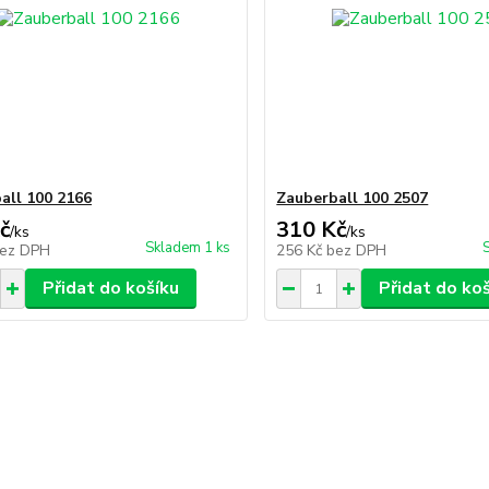
all 100 2166
Zauberball 100 2507
č
310 Kč
/
ks
/
ks
Skladem 1 ks
ez DPH
256 Kč
bez DPH
Přidat do košíku
Přidat do ko