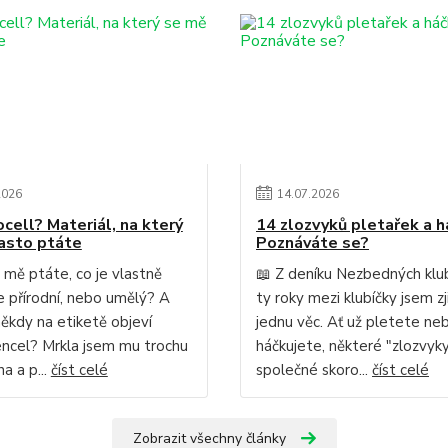
2026
14
.
07
.
2026
ocell? Materiál, na který
14 zlozvyků pletařek a h
asto ptáte
Poznáváte se?
 mě ptáte, co je vlastně
📖 Z deníku Nezbedných klu
Je přírodní, nebo umělý? A
ty roky mezi klubíčky jsem zji
někdy na etiketě objeví
jednu věc. Ať už pletete ne
ncel? Mrkla jsem mu trochu
háčkujete, některé "zlozvy
a a p...
číst celé
společné skoro...
číst celé
Zobrazit všechny články