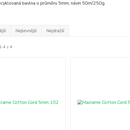
recyklovaná bavlna o průměru 5mm, návin 50m/250g.
jší
Nejlevnější
Nejdražší
1-4 z 4