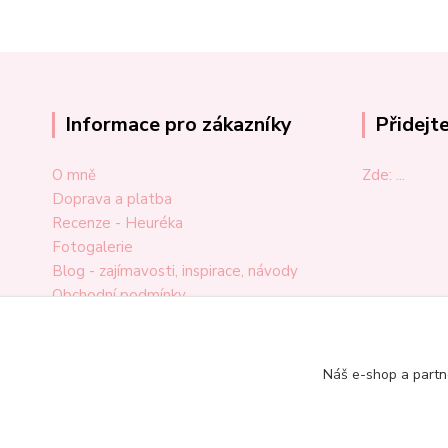
Informace pro zákazníky
Přidejt
O mně
Zde: ...
Doprava a platba
Recenze - Heuréka
Fotogalerie
Blog - zajímavosti, inspirace, návody
Obchodní podmínky
Ochrana osobních údajů
Odstoupení od smlouvy
Reklamační formulář
Náš e-shop a partn
Kontakt