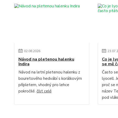
02
.
08
.
2026
23
.
07
.
Návod na pletenou halenku
Co je ly
Indira
se mě č
Návod na letní pletenou halenku z
Často se
bouretového hedvábí s korálkovým
lyocell. 
přípletem, vhodný pro lehce
proč se 
pokročilé.
číst celé
název Te
pod vlákn