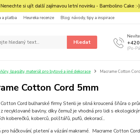
Nenechte si ujít další zajímavou letní novinku - Bambolino Cake :-)
 a platba
Heureka recenze
Blog: návody, tipy a inspirace
Nevíte
Hledat
+420
(Po-Pá
ňůry, špagáty, materiál pro bytové a jiné dekorace
Macrame Cotton Cor
rame Cotton Cord 5mm
otton Cord bulharské firmy Stenli je silná kroucená šňůra o pr
z recyklované bavlny, díky čemuž je vhodná pro lidi s ekologický
ch koberečků, koberců, polštářů, pufů, dekorací...
 pro háčkování, pletení a vázání makramé. Macrame Cotton Cord 