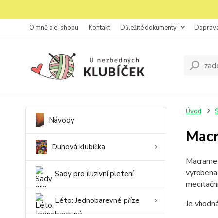
O mně a e-shopu
Kontakt
Důležité dokumenty
Doprava
Úvod
Š
Návody
Mac
Duhová klubíčka
Macrame C
vyrobena 
Sady pro iluzivní pletení
meditační
Léto: Jednobarevné příze
Je vhodná