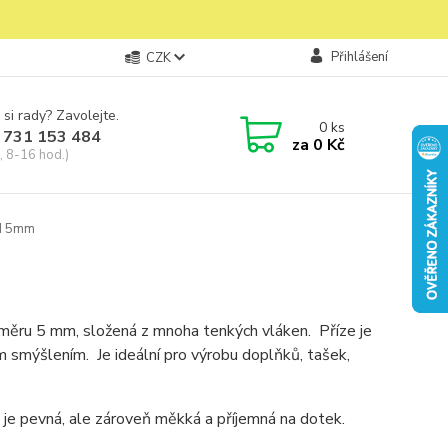
Přihlášení
CZK
 si rady? Zavolejte.
0
ks
 731 153 484
za
0 Kč
, 8-16 hod.)
d 5mm
ůměru 5 mm, složená z mnoha tenkých vláken. Příze je
m smýšlením. Je ideální pro výrobu doplňků, tašek,
je pevná, ale zároveň měkká a příjemná na dotek.