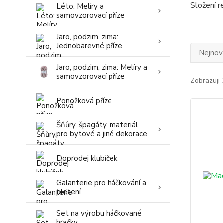
Složení 
Léto: Melíry a
samovzorovací příze
Jaro, podzim, zima:
Jednobarevné příze
Nejnově
Jaro, podzim, zima: Melíry a
samovzorovací příze
Zobrazuji 
Ponožková příze
Šňůry, špagáty, materiál
pro bytové a jiné dekorace
Doprodej klubíček
Galanterie pro háčkování a
pletení
Set na výrobu háčkované
hračky