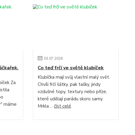
03
.
07
.
2026
áčkařek.
Co teď frčí ve světě klubíček
Klubíčka mají svůj vlastní malý svět.
bíček Za
Chvíli frčí šátky, pak tašky, jindy
stila
vzdušné topy, textury nebo příze,
bo
které udělají parádu skoro samy.
ky" máme
Mrkla ...
číst celé