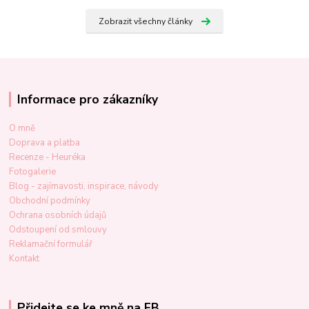
Zobrazit všechny články
Informace pro zákazníky
O mně
Doprava a platba
Recenze - Heuréka
Fotogalerie
Blog - zajímavosti, inspirace, návody
Obchodní podmínky
Ochrana osobních údajů
Odstoupení od smlouvy
Reklamační formulář
Kontakt
Přidejte se ke mně na FB