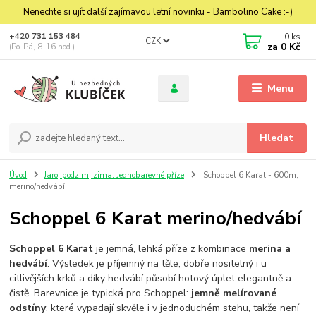
Nenechte si ujít další zajímavou letní novinku - Bambolino Cake :-)
0
ks
+420 731 153 484
CZK
za
0 Kč
(Po-Pá, 8-16 hod.)
Menu
Hledat
Úvod
Jaro, podzim, zima: Jednobarevné příze
Schoppel 6 Karat - 600m,
merino/hedvábí
Schoppel 6 Karat merino/hedvábí
Schoppel 6 Karat
je jemná, lehká příze z kombinace
merina a
hedvábí
. Výsledek je příjemný na těle, dobře nositelný i u
citlivějších krků a díky hedvábí působí hotový úplet elegantně a
čistě. Barevnice je typická pro Schoppel:
jemně melírované
odstíny
, které vypadají skvěle i v jednoduchém stehu, takže není