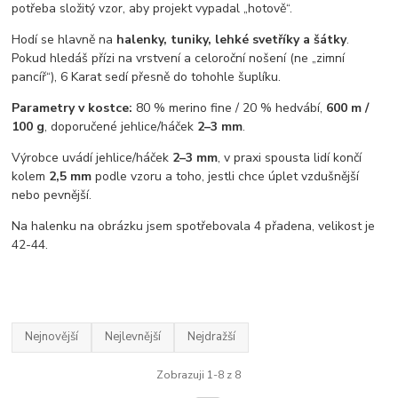
potřeba složitý vzor, aby projekt vypadal „hotově“.
Hodí se hlavně na
halenky, tuniky, lehké svetříky a šátky
.
Pokud hledáš přízi na vrstvení a celoroční nošení (ne „zimní
pancíř“), 6 Karat sedí přesně do tohohle šuplíku.
Parametry v kostce:
80 % merino fine / 20 % hedvábí,
600 m /
100 g
, doporučené jehlice/háček
2–3 mm
.
Výrobce uvádí jehlice/háček
2–3 mm
, v praxi spousta lidí končí
kolem
2,5 mm
podle vzoru a toho, jestli chce úplet vzdušnější
nebo pevnější.
Na halenku na obrázku jsem spotřebovala 4 přadena, velikost je
42-44.
Nejnovější
Nejlevnější
Nejdražší
Zobrazuji 1-8 z 8