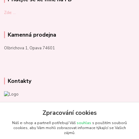
Zde: ...
Kamenná prodejna
Olbrichova 1, Opava 74601
Kontakty
Marcela Kupková
+420 731 153 484
Zpracování cookies
Náš e-shop a partneři potřebují Váš
souhlas
s použitím souborů
info@unezbednychklubicek.cz
cookies, aby Vám mohli zobrazovat informace týkající se Vašich
zájmů.