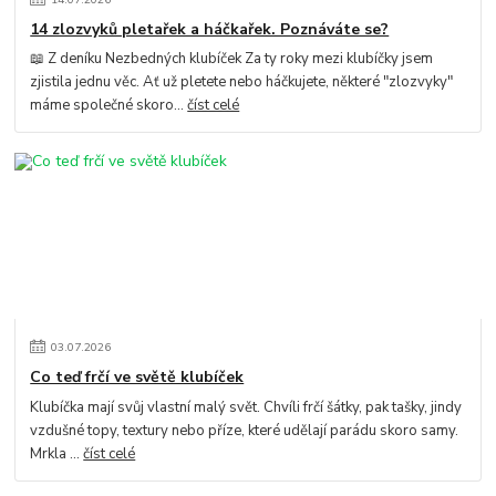
14 zlozvyků pletařek a háčkařek. Poznáváte se?
📖 Z deníku Nezbedných klubíček Za ty roky mezi klubíčky jsem
zjistila jednu věc. Ať už pletete nebo háčkujete, některé "zlozvyky"
máme společné skoro...
číst celé
03
.
07
.
2026
Co teď frčí ve světě klubíček
Klubíčka mají svůj vlastní malý svět. Chvíli frčí šátky, pak tašky, jindy
vzdušné topy, textury nebo příze, které udělají parádu skoro samy.
Mrkla ...
číst celé