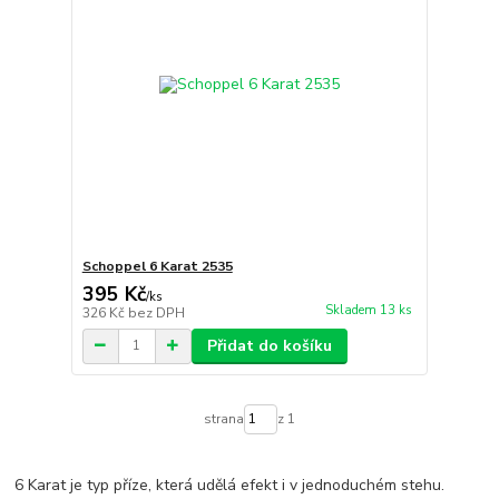
Schoppel 6 Karat 2535
395 Kč
/
ks
Skladem 13 ks
326 Kč
bez DPH
Přidat do košíku
strana
z 1
6 Karat je typ příze, která udělá efekt i v jednoduchém stehu.