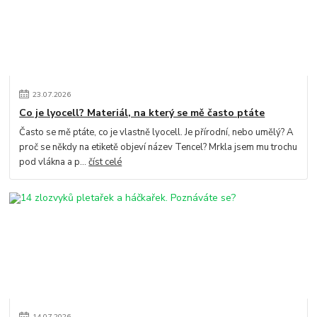
23
.
07
.
2026
Co je lyocell? Materiál, na který se mě často ptáte
Často se mě ptáte, co je vlastně lyocell. Je přírodní, nebo umělý? A
proč se někdy na etiketě objeví název Tencel? Mrkla jsem mu trochu
pod vlákna a p...
číst celé
14
.
07
.
2026