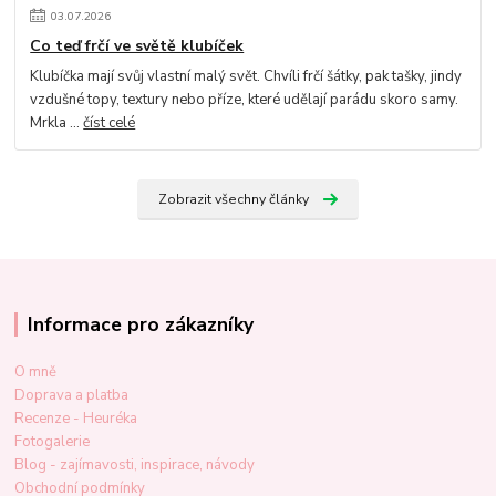
03
.
07
.
2026
Co teď frčí ve světě klubíček
Klubíčka mají svůj vlastní malý svět. Chvíli frčí šátky, pak tašky, jindy
vzdušné topy, textury nebo příze, které udělají parádu skoro samy.
Mrkla ...
číst celé
Zobrazit všechny články
Informace pro zákazníky
O mně
Doprava a platba
Recenze - Heuréka
Fotogalerie
Blog - zajímavosti, inspirace, návody
Obchodní podmínky