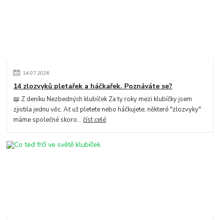
14
.
07
.
2026
14 zlozvyků pletařek a háčkařek. Poznáváte se?
📖 Z deníku Nezbedných klubíček Za ty roky mezi klubíčky jsem
zjistila jednu věc. Ať už pletete nebo háčkujete, některé "zlozvyky"
máme společné skoro...
číst celé