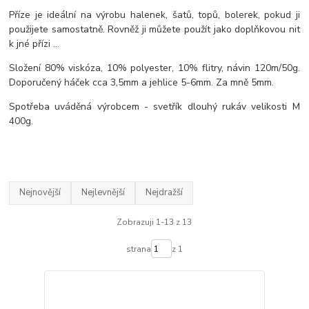
Příze je ideální na výrobu halenek, šatů, topů, bolerek, pokud ji
použijete samostatně. Rovněž ji můžete použít jako doplňkovou nit
k jné přízi ...
Složení 80% viskóza, 10% polyester, 10% flitry, návin 120m/50g.
Doporučený háček cca 3,5mm a jehlice 5-6mm. Za mně 5mm.
Spotřeba uváděná výrobcem - svetřík dlouhý rukáv velikosti M
400g.
Nejnovější
Nejlevnější
Nejdražší
Zobrazuji 1-13 z 13
strana
z 1