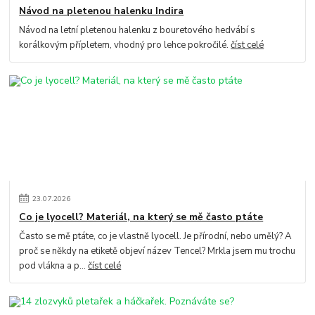
Návod na pletenou halenku Indira
Návod na letní pletenou halenku z bouretového hedvábí s
korálkovým přípletem, vhodný pro lehce pokročilé.
číst celé
23
.
07
.
2026
Co je lyocell? Materiál, na který se mě často ptáte
Často se mě ptáte, co je vlastně lyocell. Je přírodní, nebo umělý? A
proč se někdy na etiketě objeví název Tencel? Mrkla jsem mu trochu
pod vlákna a p...
číst celé