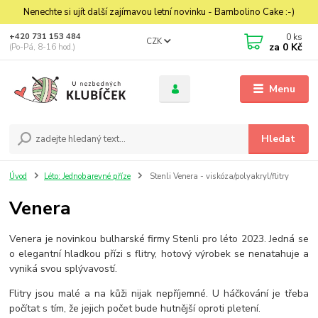
Nenechte si ujít další zajímavou letní novinku - Bambolino Cake :-)
0
ks
+420 731 153 484
CZK
za
0 Kč
(Po-Pá, 8-16 hod.)
Menu
Hledat
Úvod
Léto: Jednobarevné příze
Stenli Venera - viskóza/polyakryl/flitry
Venera
Venera je novinkou bulharské firmy Stenli pro léto 2023. Jedná se
o elegantní hladkou přízi s flitry, hotový výrobek se nenatahuje a
vyniká svou splývavostí.
Flitry jsou malé a na kůži nijak nepříjemné. U háčkování je třeba
počítat s tím, že jejich počet bude hutnější oproti pletení.