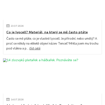
23
.
07
.
2026
Co je lyocell? Materiál, na který se mě často ptáte
Často se mě ptáte, co je vlastně lyocell. Je přírodní, nebo umělý? A
proč se někdy na etiketě objeví název Tencel? Mrkla jsem mu trochu
pod vlákna a p...
číst celé
14
.
07
.
2026