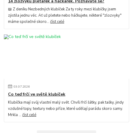
14 zlozvyků pletařek a háčkařek. Poznáváte se?
📖 Z deníku Nezbedných klubíček Za ty roky mezi klubíčky jsem
zjistila jednu věc. Ať už pletete nebo háčkujete, některé "zlozvyky"
máme společné skoro...
číst celé
03
.
07
.
2026
Co teď frčí ve světě klubíček
Klubíčka mají svůj vlastní malý svět. Chvíli frčí šátky, pak tašky, jindy
vzdušné topy, textury nebo příze, které udělají parádu skoro samy.
Mrkla ...
číst celé