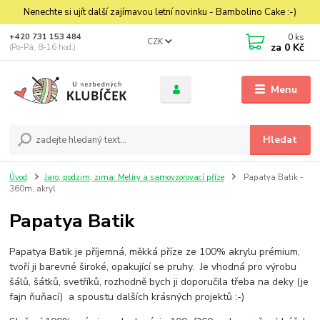
Nenechte si ujít další zajímavou letní novinku - Bambolino Cake :-)
0
ks
+420 731 153 484
CZK
za
0 Kč
(Po-Pá, 8-16 hod.)
Menu
Hledat
Úvod
Jaro, podzim, zima: Melíry a samovzorovací příze
Papatya Batik -
360m, akryl
Papatya Batik
Papatya Batik je příjemná, měkká příze ze 100% akrylu prémium,
tvoří ji barevné široké, opakující se pruhy. Je vhodná pro výrobu
šálů, šátků, svetříků, rozhodně bych ji doporučila třeba na deky (je
fajn ňuňací) a spoustu dalších krásných projektů :-)