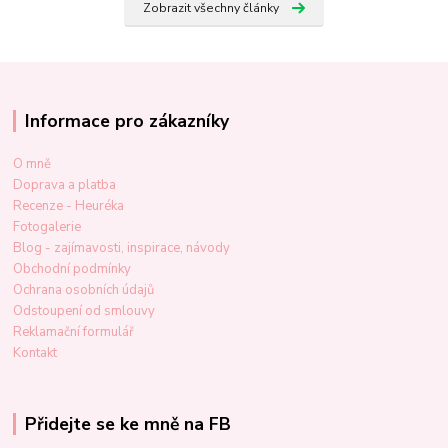
Zobrazit všechny články
Informace pro zákazníky
O mně
Doprava a platba
Recenze - Heuréka
Fotogalerie
Blog - zajímavosti, inspirace, návody
Obchodní podmínky
Ochrana osobních údajů
Odstoupení od smlouvy
Reklamační formulář
Kontakt
Přidejte se ke mně na FB