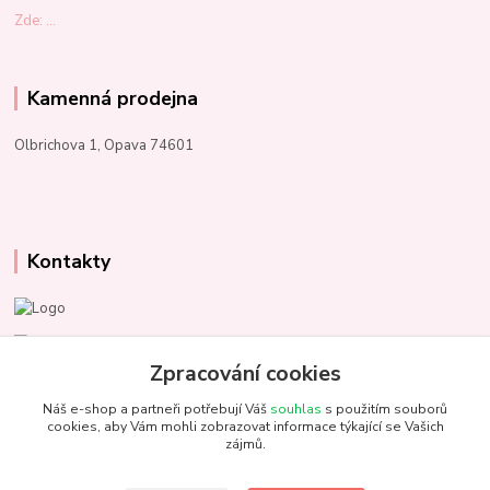
Zde: ...
Kamenná prodejna
Olbrichova 1, Opava 74601
Kontakty
Marcela Kupková
+420 731 153 484
Zpracování cookies
Náš e-shop a partneři potřebují Váš
souhlas
s použitím souborů
info@unezbednychklubicek.cz
cookies, aby Vám mohli zobrazovat informace týkající se Vašich
zájmů.