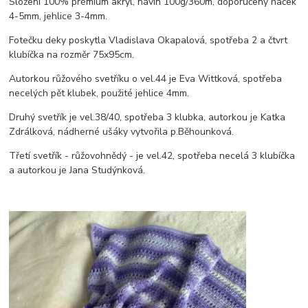
Složení 100% prémium akryl, návin 100g/360m, doporučený háček
4-5mm, jehlice 3-4mm.
Fotečku deky poskytla Vladislava Okapalová, spotřeba 2 a čtvrt
klubíčka na rozměr 75x95cm.
Autorkou růžového svetříku o vel.44 je Eva Wittková, spotřeba
necelých pět klubek, použité jehlice 4mm.
Druhý svetřík je vel.38/40, spotřeba 3 klubka, autorkou je Katka
Zdrálková, nádherné ušáky vytvořila p.Běhounková.
Třetí svetřík - růžovohnědý - je vel.42, spotřeba necelá 3 klubíčka
a autorkou je Jana Studýnková.