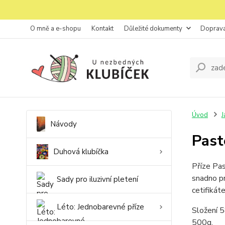
O mně a e-shopu
Kontakt
Důležité dokumenty
Doprava
Úvod
J
Návody
Past
Duhová klubíčka
Příze Pas
snadno pr
Sady pro iluzivní pletení
cetifiká
Léto: Jednobarevné příze
Složení 
500g.