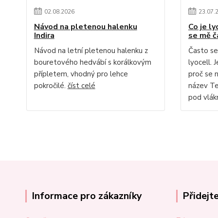
02
.
08
.
2026
23
.
07
.
Návod na pletenou halenku
Co je ly
Indira
se mě č
Návod na letní pletenou halenku z
Často se
bouretového hedvábí s korálkovým
lyocell. 
přípletem, vhodný pro lehce
proč se 
pokročilé.
číst celé
název Te
pod vlákn
Informace pro zákazníky
Přidejt