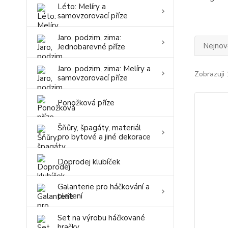
Léto: Melíry a
samovzorovací příze
Jaro, podzim, zima:
Nejnově
Jednobarevné příze
Jaro, podzim, zima: Melíry a
Zobrazuji 
samovzorovací příze
Ponožková příze
Šňůry, špagáty, materiál
pro bytové a jiné dekorace
Doprodej klubíček
Galanterie pro háčkování a
pletení
Set na výrobu háčkované
hračky