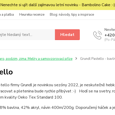
Nenechte si ujít další zajímavou letní novinku - Bambolino Cake :-)
 a platba
Heureka recenze
Blog: návody, tipy a inspirace
Nevíte
Hledat
+420
(Po-Pá
aro, podzim, zima: Melíry a samovzorovací příze
Grundl Pastello - bavln
ello
tello firmy Grundl je novinkou sezóny 2022, je neskutečně hebká
acovat a pletenina bude rychle přibývat :-) Hodí se na svetry, rol
tem kvality Oeko Tex Standard 100.
58% bavlna, 42% akryl, návin 400m/200g. Doporučený háček a je