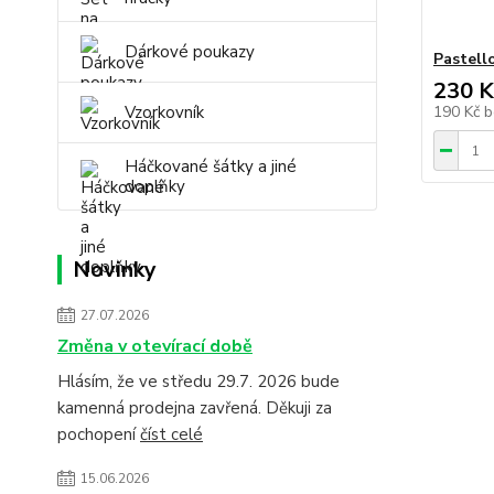
Dárkové poukazy
Pastell
230 K
Vzorkovník
190 Kč
b
Háčkované šátky a jiné
doplňky
Novinky
27.07.2026
Změna v otevírací době
Hlásím, že ve středu 29.7. 2026 bude
kamenná prodejna zavřená. Děkuji za
pochopení
číst celé
15.06.2026