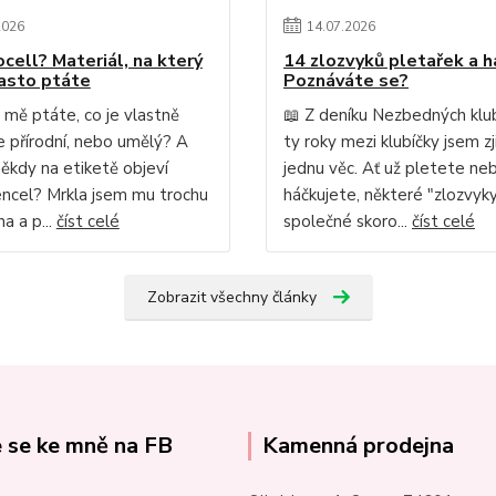
2026
14
.
07
.
2026
ocell? Materiál, na který
14 zlozvyků pletařek a h
asto ptáte
Poznáváte se?
 mě ptáte, co je vlastně
📖 Z deníku Nezbedných klu
Je přírodní, nebo umělý? A
ty roky mezi klubíčky jsem zji
někdy na etiketě objeví
jednu věc. Ať už pletete ne
ncel? Mrkla jsem mu trochu
háčkujete, některé "zlozvy
a a p...
číst celé
společné skoro...
číst celé
Zobrazit všechny články
e se ke mně na FB
Kamenná prodejna