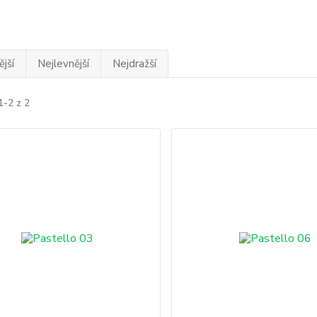
jší
Nejlevnější
Nejdražší
1-2 z 2