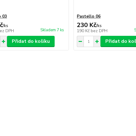
o 03
Pastello 06
č
230 Kč
/
ks
/
ks
Skladem 7 ks
ez DPH
190 Kč
bez DPH
Přidat do košíku
Přidat do ko