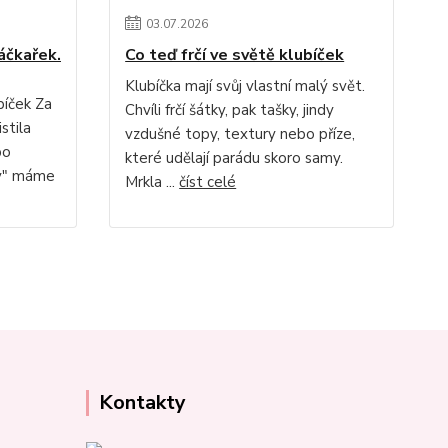
03
.
07
.
2026
áčkařek.
Co teď frčí ve světě klubíček
Klubíčka mají svůj vlastní malý svět.
bíček Za
Chvíli frčí šátky, pak tašky, jindy
stila
vzdušné topy, textury nebo příze,
bo
které udělají parádu skoro samy.
ky" máme
Mrkla ...
číst celé
Kontakty