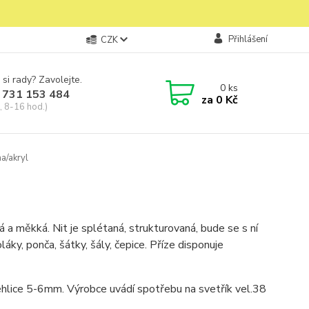
Přihlášení
CZK
 si rady? Zavolejte.
0
ks
 731 153 484
za
0 Kč
, 8-16 hod.)
a/akryl
 a měkká. Nit je splétaná, strukturovaná, bude se s ní
áky, ponča, šátky, šály, čepice. Příze disponuje
hlice 5-6mm. Výrobce uvádí spotřebu na svetřík vel.38