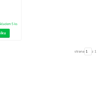
Skladem 5 ks
šíku
strana
z 1