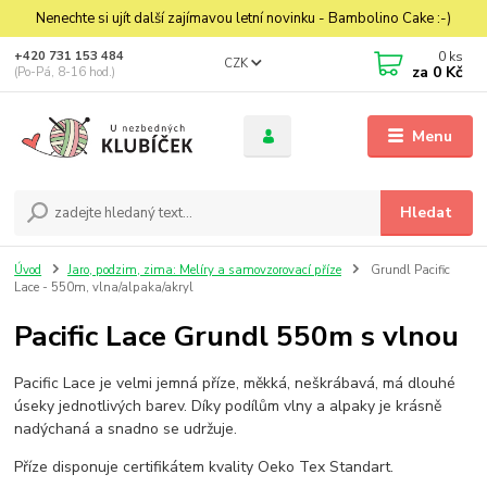
Nenechte si ujít další zajímavou letní novinku - Bambolino Cake :-)
0
ks
+420 731 153 484
CZK
za
0 Kč
(Po-Pá, 8-16 hod.)
Menu
Hledat
Úvod
Jaro, podzim, zima: Melíry a samovzorovací příze
Grundl Pacific
Lace - 550m, vlna/alpaka/akryl
Pacific Lace Grundl 550m s vlnou
Pacific Lace je velmi jemná příze, měkká, neškrábavá, má dlouhé
úseky jednotlivých barev. Díky podílům vlny a alpaky je krásně
nadýchaná a snadno se udržuje.
Příze disponuje certifikátem kvality Oeko Tex Standart.