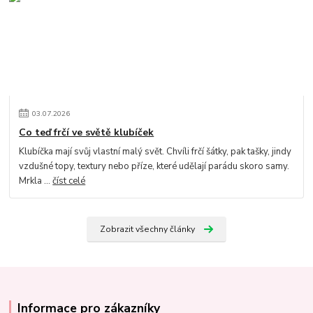
03
.
07
.
2026
Co teď frčí ve světě klubíček
Klubíčka mají svůj vlastní malý svět. Chvíli frčí šátky, pak tašky, jindy
vzdušné topy, textury nebo příze, které udělají parádu skoro samy.
Mrkla ...
číst celé
Zobrazit všechny články
Informace pro zákazníky