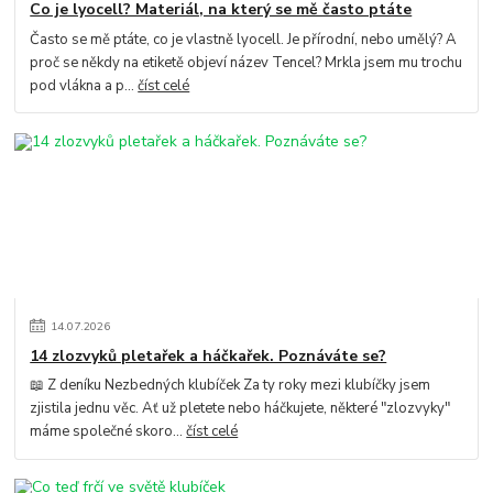
Co je lyocell? Materiál, na který se mě často ptáte
Často se mě ptáte, co je vlastně lyocell. Je přírodní, nebo umělý? A
proč se někdy na etiketě objeví název Tencel? Mrkla jsem mu trochu
pod vlákna a p...
číst celé
14
.
07
.
2026
14 zlozvyků pletařek a háčkařek. Poznáváte se?
📖 Z deníku Nezbedných klubíček Za ty roky mezi klubíčky jsem
zjistila jednu věc. Ať už pletete nebo háčkujete, některé "zlozvyky"
máme společné skoro...
číst celé