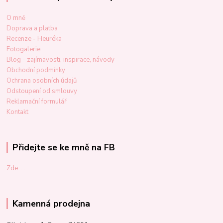
O mně
Doprava a platba
Recenze - Heuréka
Fotogalerie
Blog - zajímavosti, inspirace, návody
Obchodní podmínky
Ochrana osobních údajů
Odstoupení od smlouvy
Reklamační formulář
Kontakt
Přidejte se ke mně na FB
Zde: ...
Kamenná prodejna