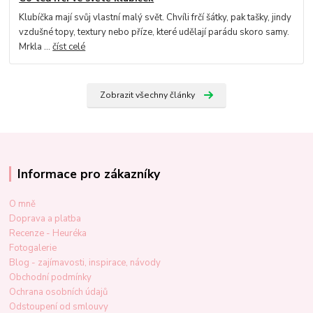
Klubíčka mají svůj vlastní malý svět. Chvíli frčí šátky, pak tašky, jindy
vzdušné topy, textury nebo příze, které udělají parádu skoro samy.
Mrkla ...
číst celé
Zobrazit všechny články
Informace pro zákazníky
O mně
Doprava a platba
Recenze - Heuréka
Fotogalerie
Blog - zajímavosti, inspirace, návody
Obchodní podmínky
Ochrana osobních údajů
Odstoupení od smlouvy