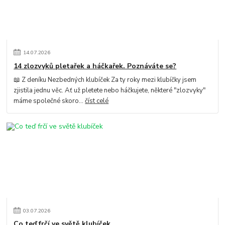
14
.
07
.
2026
14 zlozvyků pletařek a háčkařek. Poznáváte se?
📖 Z deníku Nezbedných klubíček Za ty roky mezi klubíčky jsem
zjistila jednu věc. Ať už pletete nebo háčkujete, některé "zlozvyky"
máme společné skoro...
číst celé
03
.
07
.
2026
Co teď frčí ve světě klubíček