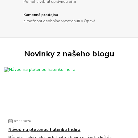
Pomohu vybrat správnou přízi
Kamenná prodejna
a možnost osobního vyzvednutí v Opavě
Novinky z našeho blogu
02
.
08
.
2026
Návod na pletenou halenku Indira
Návod na letní pletenou halenku z bouretového hedvábí s