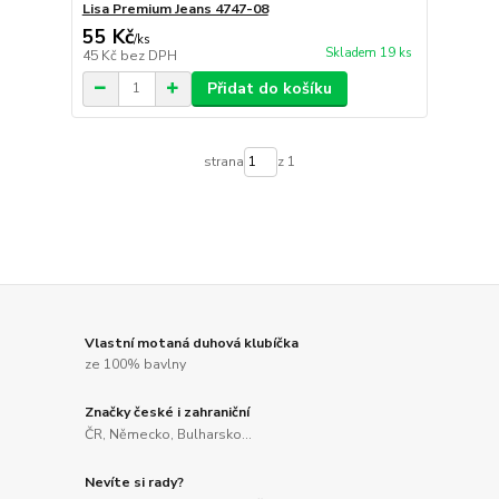
Lisa Premium Jeans 4747-08
55 Kč
/
ks
Skladem 19 ks
45 Kč
bez DPH
Přidat do košíku
strana
z 1
Vlastní motaná duhová klubíčka
ze 100% bavlny
Značky české i zahraniční
ČR, Německo, Bulharsko...
Nevíte si rady?