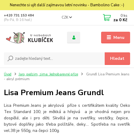
Nenechte si ujít další zajímavou letní novinku - Bambolino Cake :-)
0
ks
+420 731 153 484
CZK
za
0 Kč
(Po-Pá, 8-16 hod.)
Menu
Hledat
Úvod
Jaro, podzim, zima: Jednobarevné příze
Grundl Lisa Premium Jeans
- akryl prémium
Lisa Premium Jeans Grundl
Lisa Premium Jeans je akrylová příze s certifikátem kvality Oeko
Tex Standard 100, je měkká a hřejivá a je vhodná nejen pro
dospělé, ale i pro děti. Skvělá je na svetříky, vestičky, čepice,
bytové doplňky jako třeba polštáře, deky.... Spotřeba na svetřík
vel.38 je 550g, na čepci 100g.