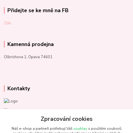
Přidejte se ke mně na FB
Zde: ...
Kamenná prodejna
Olbrichova 1, Opava 74601
Kontakty
Marcela Kupková
+420 731 153 484
Zpracování cookies
Náš e-shop a partneři potřebují Váš
souhlas
s použitím souborů
info@unezbednychklubicek.cz