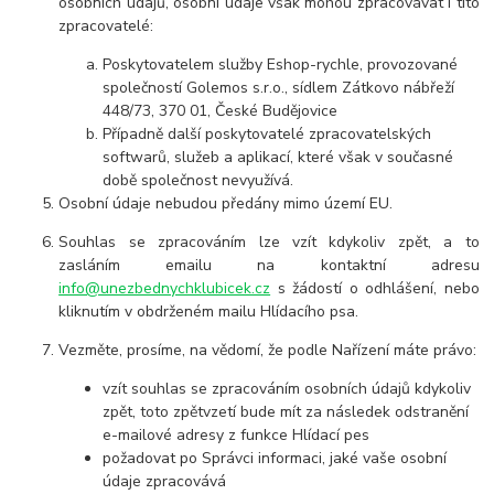
osobních údajů, osobní údaje však mohou zpracovávat i tito
zpracovatelé:
Poskytovatelem služby Eshop-rychle, provozované
společností Golemos s.r.o., sídlem Zátkovo nábřeží
448/73, 370 01, České Budějovice
Případně další poskytovatelé zpracovatelských
softwarů, služeb a aplikací, které však v současné
době společnost nevyužívá.
Osobní údaje nebudou předány mimo území EU.
Souhlas se zpracováním lze vzít kdykoliv zpět, a to
zasláním emailu na kontaktní adresu
info@unezbednychklubicek.cz
s žádostí o odhlášení, nebo
kliknutím v obdrženém mailu Hlídacího psa.
Vezměte, prosíme, na vědomí, že podle Nařízení máte právo:
vzít souhlas se zpracováním osobních údajů kdykoliv
zpět, toto zpětvzetí bude mít za následek odstranění
e-mailové adresy z funkce Hlídací pes
požadovat po Správci informaci, jaké vaše osobní
údaje zpracovává