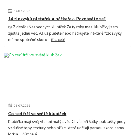
14
.
07
.
2026
14 zlozvyků pletařek a háčkařek. Poznáváte se?
📖 Z deníku Nezbedných klubíček Za ty roky mezi klubíčky jsem
zjistila jednu věc. Ať už pletete nebo háčkujete, některé "zlozvyky"
máme společné skoro...
číst celé
03
.
07
.
2026
Co teď frčí ve světě klubíček
Klubíčka mají svůj vlastní malý svět. Chvíli frčí šátky, pak tašky, jindy
vzdušné topy, textury nebo příze, které udělají parádu skoro samy.
Mrkla ...
číst celé