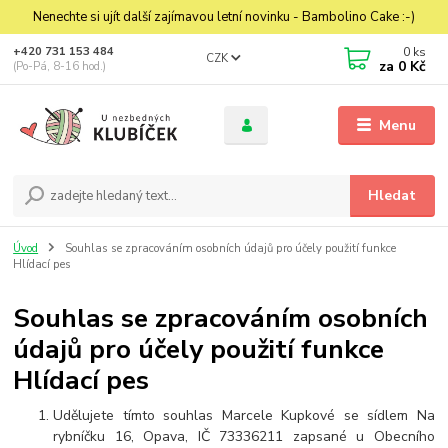
Nenechte si ujít další zajímavou letní novinku - Bambolino Cake :-)
0
ks
+420 731 153 484
CZK
za
0 Kč
(Po-Pá, 8-16 hod.)
Menu
Hledat
Úvod
Souhlas se zpracováním osobních údajů pro účely použití funkce
Hlídací pes
Souhlas se zpracováním osobních
údajů pro účely použití funkce
Hlídací pes
Udělujete tímto souhlas Marcele Kupkové se sídlem Na
rybníčku 16, Opava, IČ 73336211 zapsané u Obecního