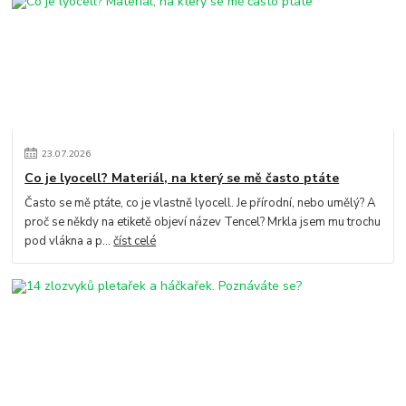
23
.
07
.
2026
Co je lyocell? Materiál, na který se mě často ptáte
Často se mě ptáte, co je vlastně lyocell. Je přírodní, nebo umělý? A
proč se někdy na etiketě objeví název Tencel? Mrkla jsem mu trochu
pod vlákna a p...
číst celé