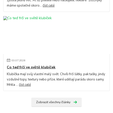
zjistila jednu věc. Ať už pletete nebo háčkujete, některé "zlozvyky"
máme společné skoro...
číst celé
03
.
07
.
2026
Co teď frčí ve světě klubíček
Klubíčka mají svůj vlastní malý svět. Chvíli frčí šátky, pak tašky, jindy
vzdušné topy, textury nebo příze, které udělají parádu skoro samy.
Mrkla ...
číst celé
Zobrazit všechny články