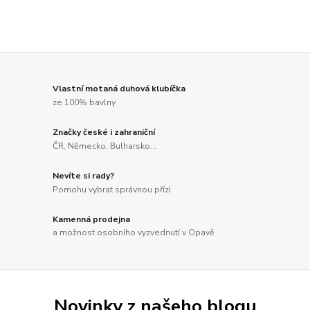
Vlastní motaná duhová klubíčka
ze 100% bavlny
Značky české i zahraniční
ČR, Německo, Bulharsko...
Nevíte si rady?
Pomohu vybrat správnou přízi
Kamenná prodejna
a možnost osobního vyzvednutí v Opavě
Novinky z našeho blogu