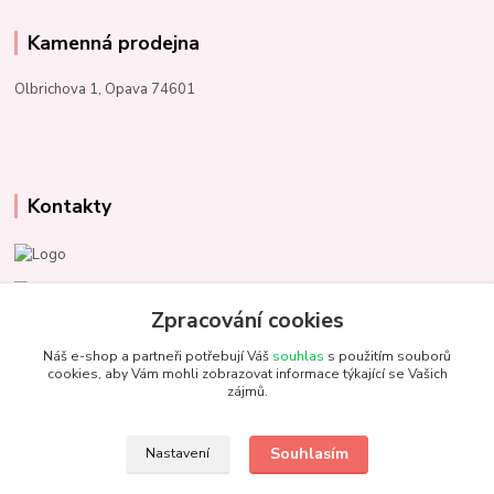
Kamenná prodejna
Olbrichova 1, Opava 74601
Kontakty
Marcela Kupková
+420 731 153 484
Zpracování cookies
Náš e-shop a partneři potřebují Váš
souhlas
s použitím souborů
info@unezbednychklubicek.cz
cookies, aby Vám mohli zobrazovat informace týkající se Vašich
zájmů.
Souhlasím
Nastavení