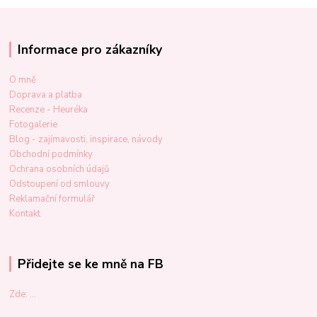
Informace pro zákazníky
O mně
Doprava a platba
Recenze - Heuréka
Fotogalerie
Blog - zajímavosti, inspirace, návody
Obchodní podmínky
Ochrana osobních údajů
Odstoupení od smlouvy
Reklamační formulář
Kontakt
Přidejte se ke mně na FB
Zde: ...