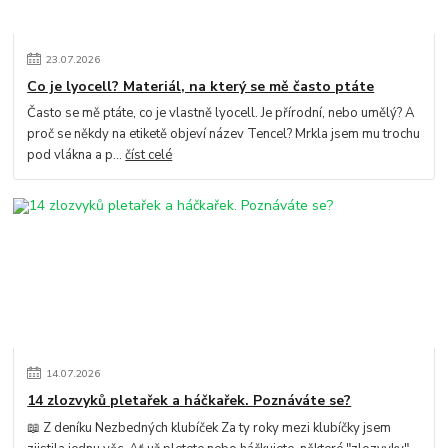
23
.
07
.
2026
Co je lyocell? Materiál, na který se mě často ptáte
Často se mě ptáte, co je vlastně lyocell. Je přírodní, nebo umělý? A
proč se někdy na etiketě objeví název Tencel? Mrkla jsem mu trochu
pod vlákna a p...
číst celé
14
.
07
.
2026
14 zlozvyků pletařek a háčkařek. Poznáváte se?
📖 Z deníku Nezbedných klubíček Za ty roky mezi klubíčky jsem