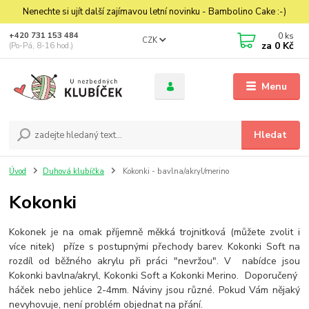
Nenechte si ujít další zajímavou letní novinku - Bambolino Cake :-)
0
ks
+420 731 153 484
CZK
za
0 Kč
(Po-Pá, 8-16 hod.)
Menu
Hledat
Úvod
Duhová klubíčka
Kokonki - bavlna/akryl/merino
Kokonki
Kokonek je na omak příjemně měkká trojnitková (můžete zvolit i
více nitek) příze s postupnými přechody barev. Kokonki Soft na
rozdíl od běžného akrylu při práci "nevržou". V nabídce jsou
Kokonki bavlna/akryl, Kokonki Soft a Kokonki Merino. Doporučený
háček nebo jehlice 2-4mm. Náviny jsou různé. Pokud Vám nějaký
nevyhovuje, není problém objednat na přání.