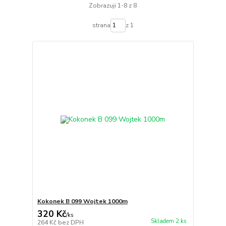
Zobrazuji 1-8 z 8
strana
z 1
Kokonek B 099 Wojtek 1000m
320 Kč
/
ks
Skladem 2 ks
264 Kč
bez DPH