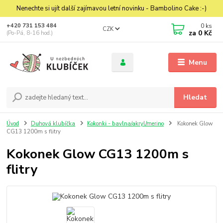
Nenechte si ujít další zajímavou letní novinku - Bambolino Cake :-)
0
ks
+420 731 153 484
CZK
za
0 Kč
(Po-Pá, 8-16 hod.)
Menu
Hledat
Úvod
Duhová klubíčka
Kokonki - bavlna/akryl/merino
Kokonek Glow
CG13 1200m s flitry
Kokonek Glow CG13 1200m s
flitry