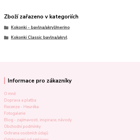
Zboží zařazeno v kategoriích
Kokonki - bavlna/akryl/merino
Kokonki Classic bavlna/akryl
Informace pro zákazníky
O mně
Doprava a platba
Recenze - Heuréka
Fotogalerie
Blog - zajímavosti, inspirace, návody
Obchodní podmínky
Ochrana osobních údajů
Odstoupení od smlouvy