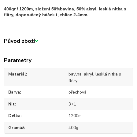
400gr / 1200m, složení 50%bavlna, 50% akryl, lesklá nitka s
flitry, doporučený háček i jehlice 2-4mm.
Původ zboží
Parametry
Materiál
bavlna, akryl, lesklá nitka s
flitry
Barva
ořechová
Nit
3+1
Délka
1200m
Gramáž
400g