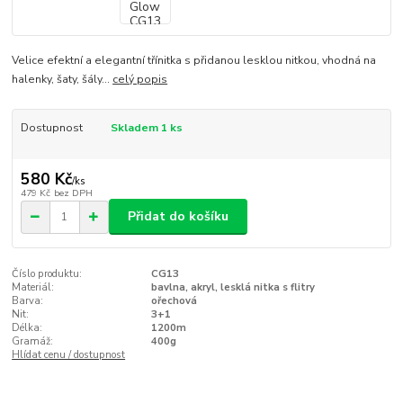
Velice efektní a elegantní třínitka s přidanou lesklou nitkou, vhodná na
halenky, šaty, šály...
celý popis
Dostupnost
Skladem 1 ks
580 Kč
/
ks
479 Kč
bez DPH
Přidat do košíku
Číslo produktu:
CG13
Materiál:
bavlna, akryl, lesklá nitka s flitry
Barva:
ořechová
Nit:
3+1
Délka:
1200m
Gramáž:
400g
Hlídat cenu / dostupnost