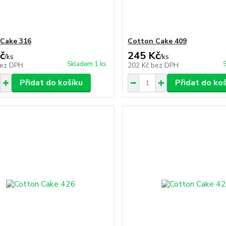
Cake 316
Cotton Cake 409
č
245 Kč
/
ks
/
ks
Skladem 1 ks
ez DPH
202 Kč
bez DPH
Přidat do košíku
Přidat do ko