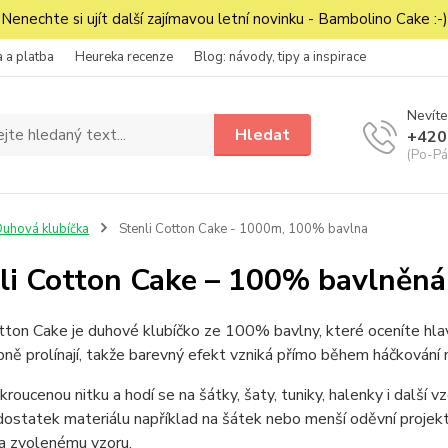
Nenechte si ujít další zajímavou letní novinku - Bambolino Cake :-)
 a platba
Heureka recenze
Blog: návody, tipy a inspirace
Nevíte
Hledat
+420
(Po-Pá
uhová klubíčka
Stenli Cotton Cake - 1000m, 100% bavlna
li Cotton Cake – 100% bavlněná
tton Cake je duhové klubíčko ze 100% bavlny, které oceníte hlavně
ně prolínají, takže barevný efekt vzniká přímo během háčkování 
kroucenou nitku a hodí se na šátky, šaty, tuniky, halenky i další
dostatek materiálu například na šátek nebo menší oděvní projek
 a zvolenému vzoru.