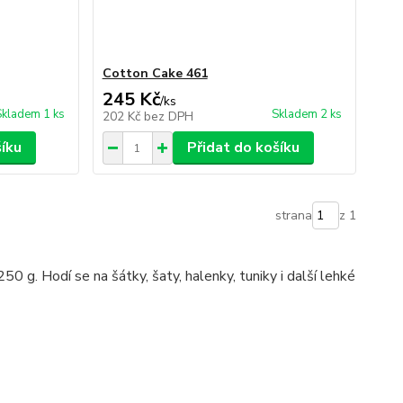
Cotton Cake 461
245 Kč
/
ks
Skladem 1 ks
Skladem 2 ks
202 Kč
bez DPH
šíku
Přidat do košíku
strana
z 1
 g. Hodí se na šátky, šaty, halenky, tuniky i další lehké