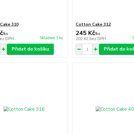
Cake 310
Cotton Cake 312
č
245 Kč
/
ks
/
ks
Skladem 1 ks
ez DPH
202 Kč
bez DPH
Přidat do košíku
Přidat do ko