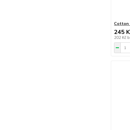
Cotton 
245 K
202 Kč
b