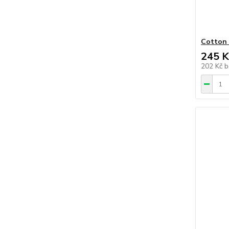
Cotton 
245 K
202 Kč
b