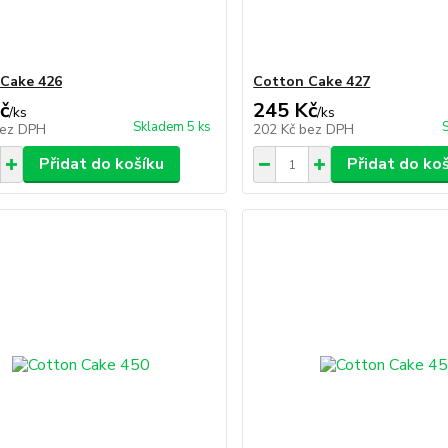
Cake 426
Cotton Cake 427
č
245 Kč
/
ks
/
ks
Skladem 5 ks
ez DPH
202 Kč
bez DPH
Přidat do košíku
Přidat do ko