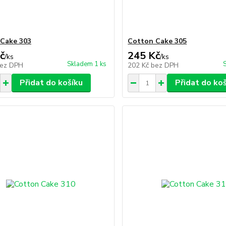
Cake 303
Cotton Cake 305
č
245 Kč
/
ks
/
ks
Skladem 1 ks
ez DPH
202 Kč
bez DPH
Přidat do košíku
Přidat do ko