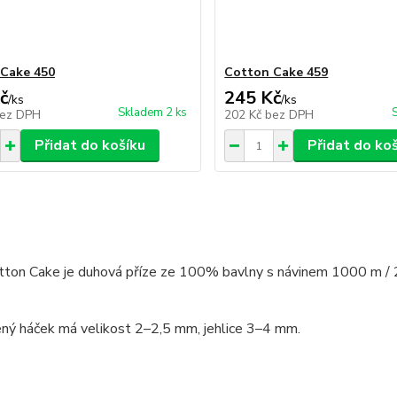
Cake 450
Cotton Cake 459
č
245 Kč
/
ks
/
ks
Skladem 2 ks
ez DPH
202 Kč
bez DPH
Přidat do košíku
Přidat do ko
tton Cake je duhová příze ze 100% bavlny s návinem 1000 m / 250
ný háček má velikost 2–2,5 mm, jehlice 3–4 mm.