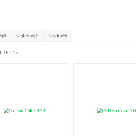
jší
Nejlevnější
Nejdražší
1-15 z 15