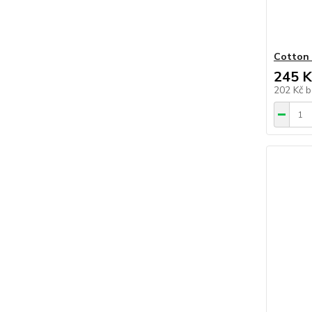
Cotton 
245 K
202 Kč
b