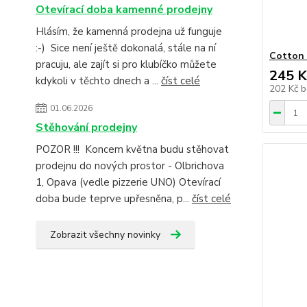
Otevírací doba kamenné prodejny
Hlásím, že kamenná prodejna už funguje
:-) Sice není ještě dokonalá, stále na ní
Cotton 
pracuju, ale zajít si pro klubíčko můžete
245 K
kdykoli v těchto dnech a ...
číst celé
202 Kč
b
01.06.2026
Stěhování prodejny
POZOR !!! Koncem května budu stěhovat
prodejnu do nových prostor - Olbrichova
1, Opava (vedle pizzerie UNO) Otevírací
doba bude teprve upřesněna, p...
číst celé
Zobrazit všechny novinky