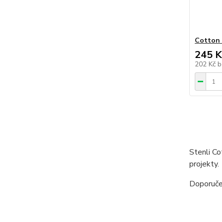
Cotton 
245 K
202 Kč
b
Stenli Co
projekty.
Doporuče