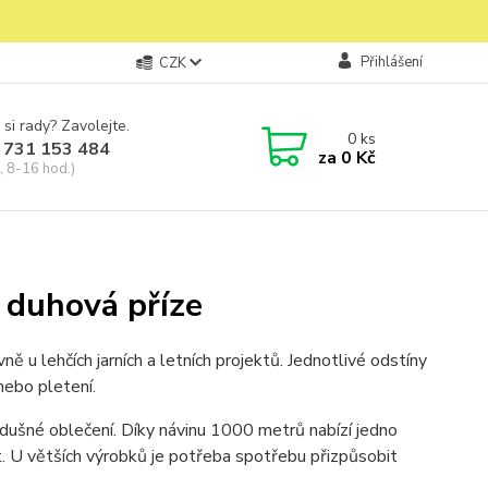
Přihlášení
CZK
 si rady? Zavolejte.
0
ks
 731 153 484
za
0 Kč
, 8-16 hod.)
 duhová příze
 u lehčích jarních a letních projektů. Jednotlivé odstíny
nebo pletení.
 vzdušné oblečení. Díky návinu 1000 metrů nabízí jedno
t. U větších výrobků je potřeba spotřebu přizpůsobit