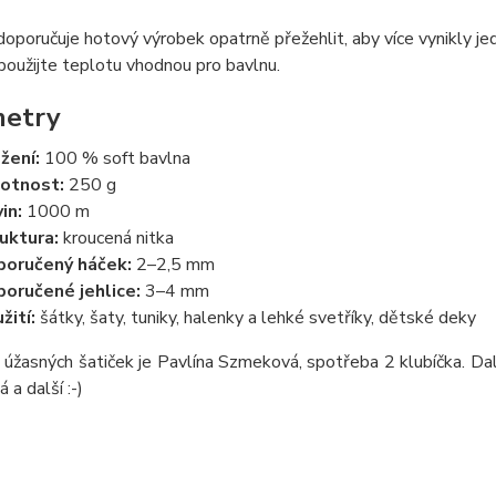
oporučuje hotový výrobek opatrně přežehlit, aby více vynikly je
použijte teplotu vhodnou pro bavlnu.
metry
žení:
100 % soft bavlna
otnost:
250 g
in:
1000 m
uktura:
kroucená nitka
oručený háček:
2–2,5 mm
oručené jehlice:
3–4 mm
žití:
šátky, šaty, tuniky, halenky a lehké svetříky, dětské deky
úžasných šatiček je Pavlína Szmeková, spotřeba 2 klubíčka. Dal
 a další :-)