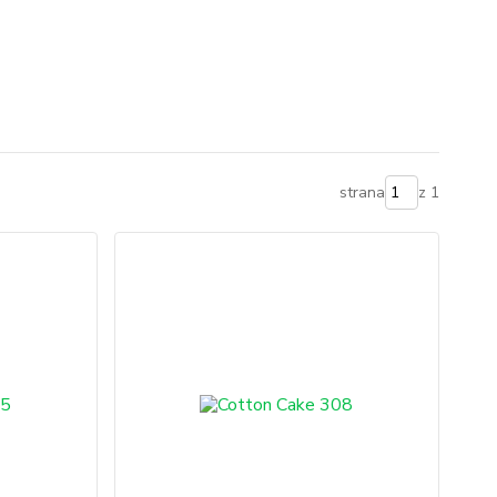
strana
z 1