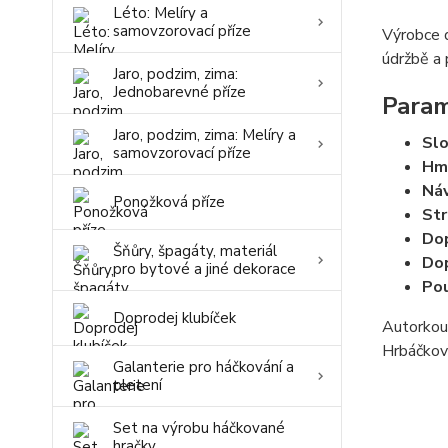
Léto: Melíry a
samovzorovací příze
Výrobce d
údržbě a 
Jaro, podzim, zima:
Jednobarevné příze
Para
Jaro, podzim, zima: Melíry a
Slo
samovzorovací příze
Hm
Náv
Ponožková příze
Str
Dop
Šňůry, špagáty, materiál
Dop
pro bytové a jiné dekorace
Pou
Doprodej klubíček
Autorkou 
Hrbáčková
Galanterie pro háčkování a
pletení
Set na výrobu háčkované
hračky