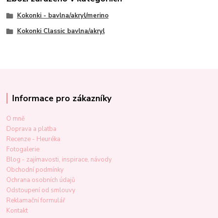
Kokonki - bavlna/akryl/merino
Kokonki Classic bavlna/akryl
Informace pro zákazníky
O mně
Doprava a platba
Recenze - Heuréka
Fotogalerie
Blog - zajímavosti, inspirace, návody
Obchodní podmínky
Ochrana osobních údajů
Odstoupení od smlouvy
Reklamační formulář
Kontakt