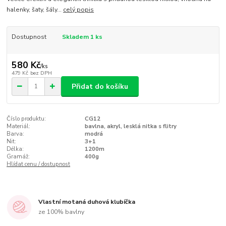
halenky, šaty, šály...
celý popis
Dostupnost
Skladem 1 ks
580 Kč
/
ks
479 Kč
bez DPH
Přidat do košíku
Číslo produktu:
CG12
Materiál:
bavlna, akryl, lesklá nitka s flitry
Barva:
modrá
Nit:
3+1
Délka:
1200m
Gramáž:
400g
Hlídat cenu / dostupnost
Vlastní motaná duhová klubíčka
ze 100% bavlny