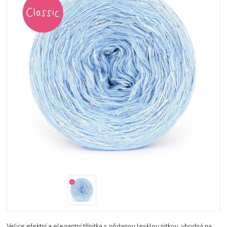
Velice efektní a elegantní třínitka s přidanou lesklou nitkou, vhodná na