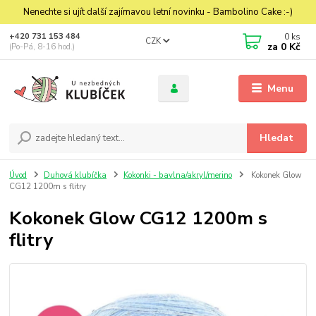
Nenechte si ujít další zajímavou letní novinku - Bambolino Cake :-)
0
ks
+420 731 153 484
CZK
za
0 Kč
(Po-Pá, 8-16 hod.)
Menu
Hledat
Úvod
Duhová klubíčka
Kokonki - bavlna/akryl/merino
Kokonek Glow
CG12 1200m s flitry
Kokonek Glow CG12 1200m s
flitry