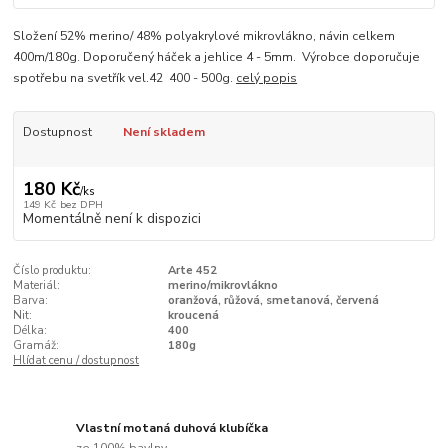
Složení 52% merino/ 48% polyakrylové mikrovlákno, návin celkem
400m/180g. Doporučený háček a jehlice 4 - 5mm. Výrobce doporučuje
spotřebu na svetřík vel.42 400 - 500g.
celý popis
Dostupnost
Není skladem
180 Kč
/
ks
149 Kč
bez DPH
Momentálně není k dispozici
Číslo produktu:
Arte 452
Materiál:
merino/mikrovlákno
Barva:
oranžová, růžová, smetanová, červená
Nit:
kroucená
Délka:
400
Gramáž:
180g
Hlídat cenu / dostupnost
Vlastní motaná duhová klubíčka
ze 100% bavlny