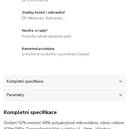
Značky české i zahraniční
ČR, Německo, Bulharsko...
Nevíte si rady?
Pomohu vybrat správnou přízi
Kamenná prodejna
a možnost osobního vyzvednutí v Opavě
Kompletní specifikace
Parametry
Kompletní specifikace
Složení 52% merino/ 48% polyakrylové mikrovlákno, návin celkem
400m/180g. Doporučený háček a jehlice 4 - 5mm. Výrobce