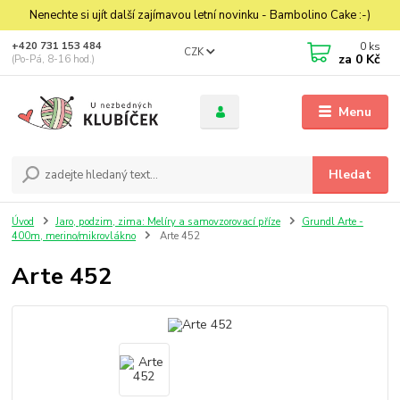
Nenechte si ujít další zajímavou letní novinku - Bambolino Cake :-)
0
ks
+420 731 153 484
CZK
za
0 Kč
(Po-Pá, 8-16 hod.)
Menu
Hledat
Úvod
Jaro, podzim, zima: Melíry a samovzorovací příze
Grundl Arte -
400m, merino/mikrovlákno
Arte 452
Arte 452