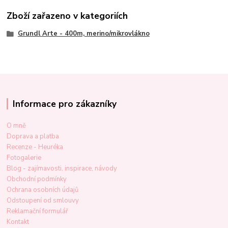
Zboží zařazeno v kategoriích
Grundl Arte - 400m, merino/mikrovlákno
Informace pro zákazníky
O mně
Doprava a platba
Recenze - Heuréka
Fotogalerie
Blog - zajímavosti, inspirace, návody
Obchodní podmínky
Ochrana osobních údajů
Odstoupení od smlouvy
Reklamační formulář
Kontakt