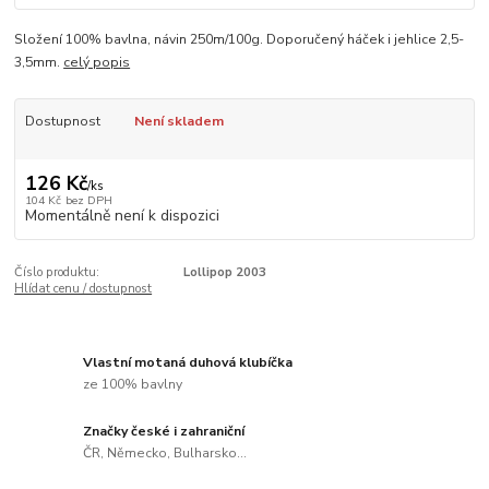
Složení 100% bavlna, návin 250m/100g. Doporučený háček i jehlice 2,5-
3,5mm.
celý popis
Dostupnost
Není skladem
126 Kč
/
ks
104 Kč
bez DPH
Momentálně není k dispozici
Číslo produktu:
Lollipop 2003
Hlídat cenu / dostupnost
Vlastní motaná duhová klubíčka
ze 100% bavlny
Značky české i zahraniční
ČR, Německo, Bulharsko...