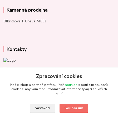
Kamenná prodejna
Olbrichova 1, Opava 74601
Kontakty
Marcela Kupková
+420 731 153 484
Zpracování cookies
Náš e-shop a partneři potřebují Váš
souhlas
s použitím souborů
info@unezbednychklubicek.cz
cookies, aby Vám mohli zobrazovat informace týkající se Vašich
zájmů.
Souhlasím
Nastavení