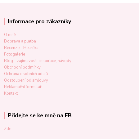
Informace pro zákazníky
O mně
Doprava a platba
Recenze - Heuréka
Fotogalerie
Blog - zajímavosti, inspirace, návody
Obchodní podmínky
Ochrana osobních údajů
Odstoupení od smlouvy
Reklamační formulář
Kontakt
Přidejte se ke mně na FB
Zde: ...