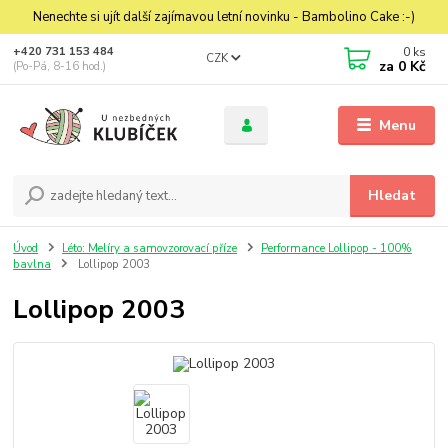
Nenechte si ujít další zajímavou letní novinku - Bambolino Cake :-)
0
ks
+420 731 153 484
CZK
za
0 Kč
(Po-Pá, 8-16 hod.)
Menu
Hledat
Úvod
Léto: Melíry a samovzorovací příze
Performance Lollipop - 100%
bavlna
Lollipop 2003
Lollipop 2003