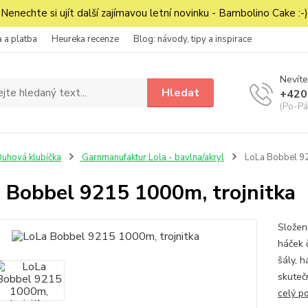
Nenechte si ujít další zajímavou letní novinku - Bambolino Cake :-)
 a platba
Heureka recenze
Blog: návody, tipy a inspirace
Nevíte
Hledat
+420
(Po-Pá
uhová klubíčka
Garnmanufaktur Lola - bavlna/akryl
LoLa Bobbel 92
 Bobbel 9215 1000m, trojnitka
Složen
háček č
šály, h
skuteč
celý p