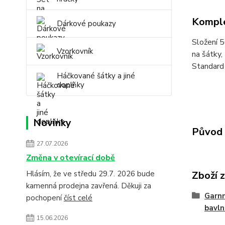
Komple
Dárkové poukazy
Složení
5
Vzorkovník
na šátky,
Standard
Háčkované šátky a jiné
doplňky
Novinky
Původ 
27.07.2026
Změna v otevírací době
Hlásím, že ve středu 29.7. 2026 bude
Zboží 
kamenná prodejna zavřená. Děkuji za
Garnm
pochopení
číst celé
bavln
15.06.2026