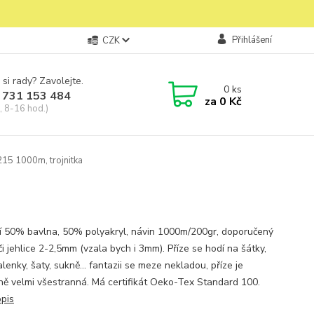
Přihlášení
CZK
 si rady? Zavolejte.
0
ks
 731 153 484
za
0 Kč
, 8-16 hod.)
15 1000m, trojnitka
í 50% bavlna, 50% polyakryl, návin 1000m/200gr, doporučený
i jehlice 2-2,5mm (vzala bych i 3mm). Příze se hodí na šátky,
alenky, šaty, sukně... fantazii se meze nekladou, příze je
ně velmi všestranná. Má certifikát Oeko-Tex Standard 100.
opis