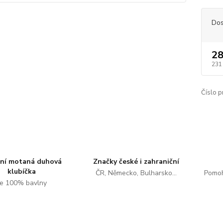
Dos
28
231
Číslo p
tní motaná duhová
Značky české i zahraniční
klubíčka
ČR, Německo, Bulharsko...
Pomoh
e 100% bavlny