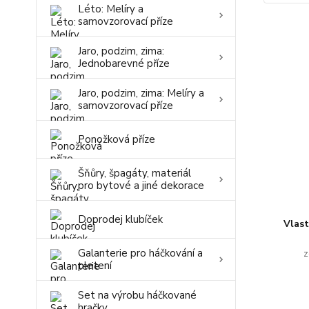
Léto: Melíry a
samovzorovací příze
Jaro, podzim, zima:
Jednobarevné příze
Jaro, podzim, zima: Melíry a
samovzorovací příze
Ponožková příze
Šňůry, špagáty, materiál
pro bytové a jiné dekorace
Doprodej klubíček
Vlas
Galanterie pro háčkování a
z
pletení
Set na výrobu háčkované
hračky