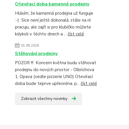
Otevírací doba kamenné prodejny
Hlásím, že kamenná prodejna už funguje
:-) Sice není ještě dokonalá, stále na ní
pracuju, ale zajít si pro klubíčko můžete
kdykoli v těchto dnech a ...
číst celé
01.06.2026
Stěhování prodejny
POZOR !!! Koncem května budu stěhovat
prodejnu do nových prostor - Olbrichova
1, Opava (vedle pizzerie UNO) Otevírací
doba bude teprve upřesněna, p...
číst celé
Zobrazit všechny novinky