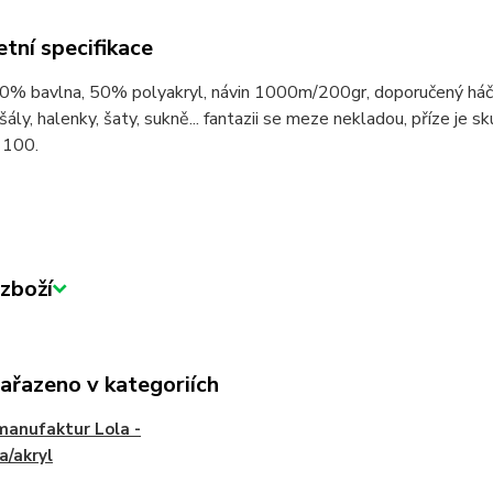
tní specifikace
0% bavlna, 50% polyakryl, návin 1000m/200gr, doporučený háček
 šály, halenky, šaty, sukně... fantazii se meze nekladou, příze je
 100.
zboží
zařazeno v kategoriích
anufaktur Lola -
a/akryl