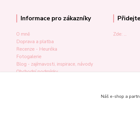
Informace pro zákazníky
Přidejt
O mně
Zde: ...
Doprava a platba
Recenze - Heuréka
Fotogalerie
Blog - zajímavosti, inspirace, návody
Obchodní podmínky
Ochrana osobních údajů
Odstoupení od smlouvy
Reklamační formulář
Náš e-shop a partn
Kontakt