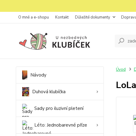
O mně a e-shopu
Kontakt
Důležité dokumenty
Doprava
Úvod
D
Návody
LoLa
Duhová klubíčka
Sady pro iluzivní pletení
Léto: Jednobarevné příze