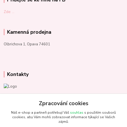
Zde: ...
Kamenná prodejna
Olbrichova 1, Opava 74601
Kontakty
Marcela Kupková
+420 731 153 484
Zpracování cookies
Náš e-shop a partneři potřebují Váš
souhlas
s použitím souborů
info@unezbednychklubicek.cz
cookies, aby Vám mohli zobrazovat informace týkající se Vašich
zájmů.