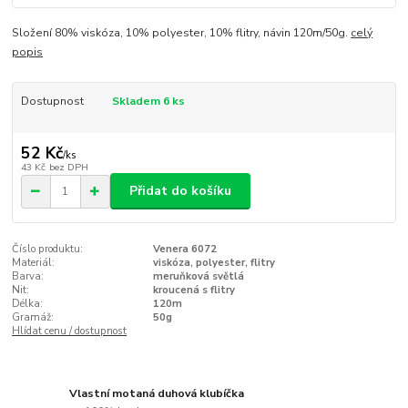
Složení 80% viskóza, 10% polyester, 10% flitry, návin 120m/50g.
celý
popis
Dostupnost
Skladem 6 ks
52 Kč
/
ks
43 Kč
bez DPH
Přidat do košíku
Číslo produktu:
Venera 6072
Materiál:
viskóza, polyester, flitry
Barva:
meruňková světlá
Nit:
kroucená s flitry
Délka:
120m
Gramáž:
50g
Hlídat cenu / dostupnost
Vlastní motaná duhová klubíčka