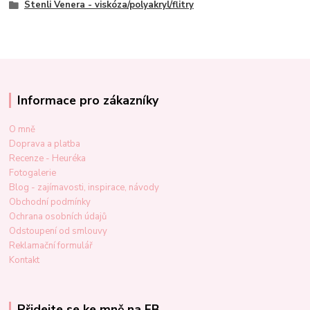
Stenli Venera - viskóza/polyakryl/flitry
Informace pro zákazníky
O mně
Doprava a platba
Recenze - Heuréka
Fotogalerie
Blog - zajímavosti, inspirace, návody
Obchodní podmínky
Ochrana osobních údajů
Odstoupení od smlouvy
Reklamační formulář
Kontakt
Přidejte se ke mně na FB