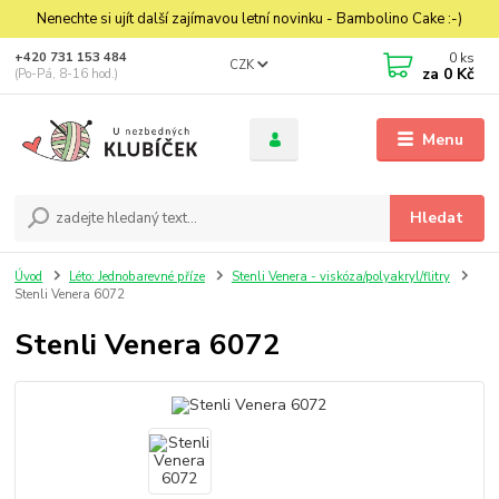
Nenechte si ujít další zajímavou letní novinku - Bambolino Cake :-)
0
ks
+420 731 153 484
CZK
za
0 Kč
(Po-Pá, 8-16 hod.)
Menu
Hledat
Úvod
Léto: Jednobarevné příze
Stenli Venera - viskóza/polyakryl/flitry
Stenli Venera 6072
Stenli Venera 6072