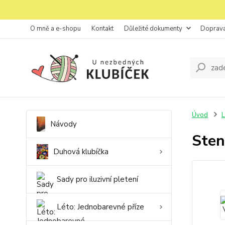
O mně a e-shopu
Kontakt
Důležité dokumenty
Doprava
Úvod
L
Návody
Sten
Duhová klubíčka
Sady pro iluzivní pletení
Léto: Jednobarevné příze