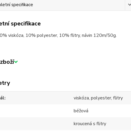
etní specifikace
tní specifikace
80% viskóza, 10% polyester, 10% flitry, návin 120m/50g.
zboží
etry
ál
viskóza, polyester, flitry
béžová
kroucená s flitry