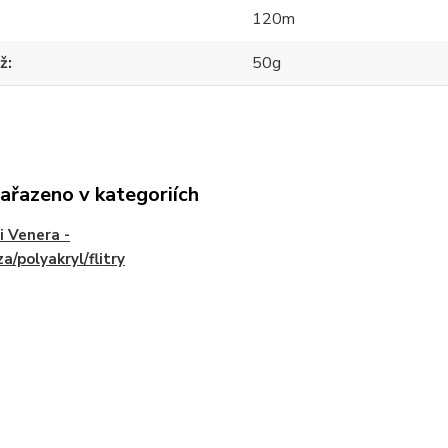
120m
ž
50g
zařazeno v kategoriích
i Venera -
za/polyakryl/flitry