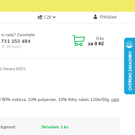
Přihlášení
CZK
 si rady? Zavolejte.
0
ks
 731 153 484
za
0 Kč
, 8-16 hod.)
li Venera 6602
í 80% viskóza, 10% polyester, 10% flitry, návin 120m/50g.
celý
tupnost
Skladem 1 ks