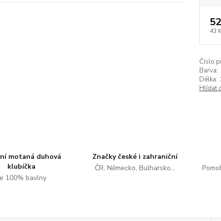
52
43 
Číslo p
Barva:
Délka:
Hlídat 
tní motaná duhová
Značky české i zahraniční
klubíčka
ČR, Německo, Bulharsko...
Pomoh
e 100% bavlny