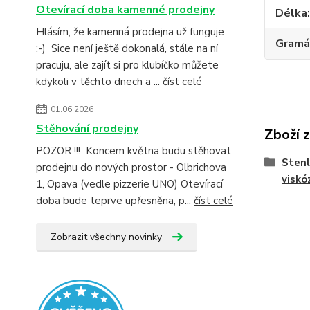
Otevírací doba kamenné prodejny
Délka
Hlásím, že kamenná prodejna už funguje
Gramá
:-) Sice není ještě dokonalá, stále na ní
pracuju, ale zajít si pro klubíčko můžete
kdykoli v těchto dnech a ...
číst celé
01.06.2026
Stěhování prodejny
Zboží 
POZOR !!! Koncem května budu stěhovat
Stenl
prodejnu do nových prostor - Olbrichova
viskó
1, Opava (vedle pizzerie UNO) Otevírací
doba bude teprve upřesněna, p...
číst celé
Zobrazit všechny novinky