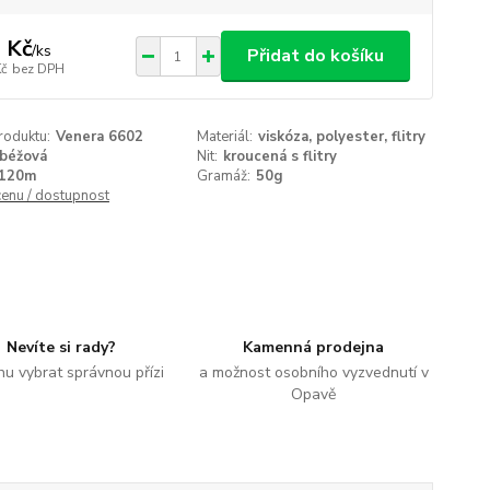
 Kč
/
ks
Přidat do košíku
Kč
bez DPH
roduktu:
Venera 6602
Materiál:
viskóza, polyester, flitry
béžová
Nit:
kroucená s flitry
120m
Gramáž:
50g
cenu / dostupnost
Nevíte si rady?
Kamenná prodejna
u vybrat správnou přízi
a možnost osobního vyzvednutí v
Opavě