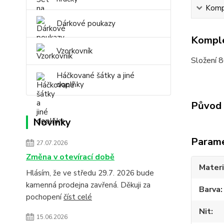
Kompl
Dárkové poukazy
Komple
Vzorkovník
Složení 
Háčkované šátky a jiné
doplňky
Původ 
Novinky
Param
27.07.2026
Změna v otevírací době
Materi
Hlásím, že ve středu 29.7. 2026 bude
kamenná prodejna zavřená. Děkuji za
Barva
pochopení
číst celé
Nit
15.06.2026