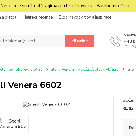
Nenechte si ujít další zajímavou letní novinku - Bambolino Cake :-)
 a platba
Heureka recenze
Blog: návody, tipy a inspirace
Nevíte
Hledat
+420
(Po-Pá
éto: Jednobarevné příze
Stenli Venera - viskóza/polyakryl/flitry
Sten
li Venera 6602
Složen
popis
Dos