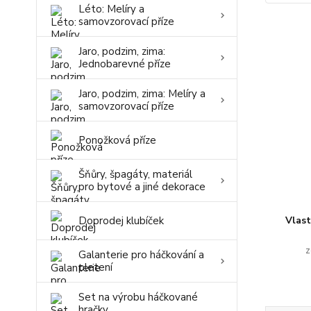
Léto: Melíry a
samovzorovací příze
Jaro, podzim, zima:
Jednobarevné příze
Jaro, podzim, zima: Melíry a
samovzorovací příze
Ponožková příze
Šňůry, špagáty, materiál
pro bytové a jiné dekorace
Doprodej klubíček
Vlas
z
Galanterie pro háčkování a
pletení
Set na výrobu háčkované
hračky