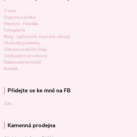
O mně
Doprava a platba
Recenze - Heuréka
Fotogalerie
Blog - zajímavosti, inspirace, návody
Obchodní podmínky
Ochrana osobních údajů
Odstoupení od smlouvy
Reklamační formulář
Kontakt
Přidejte se ke mně na FB
Zde: ...
Kamenná prodejna