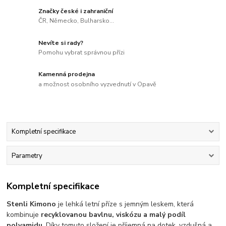
Značky české i zahraniční
ČR, Německo, Bulharsko...
Nevíte si rady?
Pomohu vybrat správnou přízi
Kamenná prodejna
a možnost osobního vyzvednutí v Opavě
Kompletní specifikace
Parametry
Kompletní specifikace
Stenli Kimono
je lehká letní příze s jemným leskem, která
kombinuje
recyklovanou bavlnu, viskózu a malý podíl
polyamidu
. Díky tomuto složení je příjemná na dotek, vzdušná a