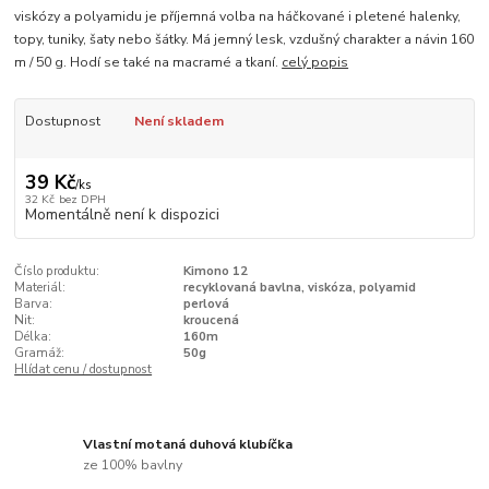
viskózy a polyamidu je příjemná volba na háčkované i pletené halenky,
topy, tuniky, šaty nebo šátky. Má jemný lesk, vzdušný charakter a návin 160
m / 50 g. Hodí se také na macramé a tkaní.
celý popis
Dostupnost
Není skladem
39 Kč
/
ks
32 Kč
bez DPH
Momentálně není k dispozici
Číslo produktu:
Kimono 12
Materiál:
recyklovaná bavlna, viskóza, polyamid
Barva:
perlová
Nit:
kroucená
Délka:
160m
Gramáž:
50g
Hlídat cenu / dostupnost
Vlastní motaná duhová klubíčka
ze 100% bavlny