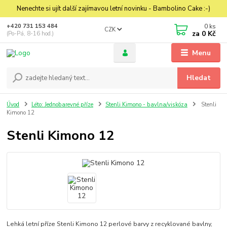
Nenechte si ujít další zajímavou letní novinku - Bambolino Cake :-)
0
ks
+420 731 153 484
CZK
za
0 Kč
(Po-Pá, 8-16 hod.)
Menu
Hledat
Úvod
Léto: Jednobarevné příze
Stenli Kimono - bavlna/viskóza
Stenli
Kimono 12
Stenli Kimono 12
Lehká letní příze Stenli Kimono 12 perlové barvy z recyklované bavlny,