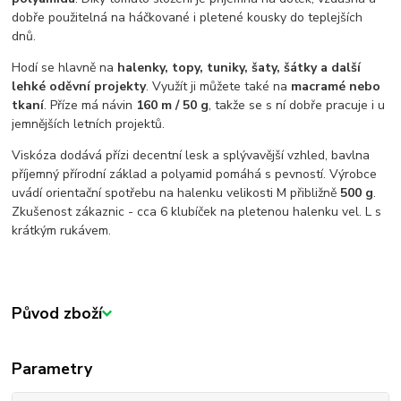
dobře použitelná na háčkované i pletené kousky do teplejších
dnů.
Hodí se hlavně na
halenky, topy, tuniky, šaty, šátky a další
lehké oděvní projekty
. Využít ji můžete také na
macramé nebo
tkaní
. Příze má návin
160 m / 50 g
, takže se s ní dobře pracuje i u
jemnějších letních projektů.
Viskóza dodává přízi decentní lesk a splývavější vzhled, bavlna
příjemný přírodní základ a polyamid pomáhá s pevností. Výrobce
uvádí orientační spotřebu na halenku velikosti M přibližně
500 g
.
Zkušenost zákaznic - cca 6 klubíček na pletenou halenku vel. L s
krátkým rukávem.
Původ zboží
Parametry