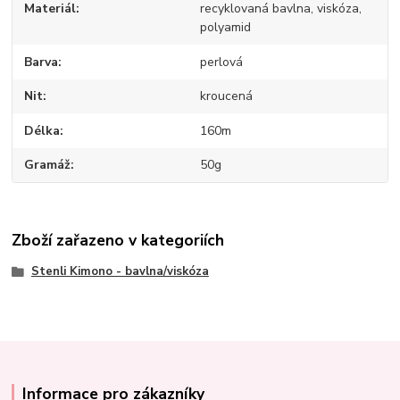
Materiál
recyklovaná bavlna, viskóza,
polyamid
Barva
perlová
Nit
kroucená
Délka
160m
Gramáž
50g
Zboží zařazeno v kategoriích
Stenli Kimono - bavlna/viskóza
Informace pro zákazníky