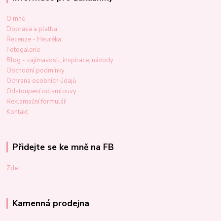
O mně
Doprava a platba
Recenze - Heuréka
Fotogalerie
Blog - zajímavosti, inspirace, návody
Obchodní podmínky
Ochrana osobních údajů
Odstoupení od smlouvy
Reklamační formulář
Kontakt
Přidejte se ke mně na FB
Zde: ...
Kamenná prodejna