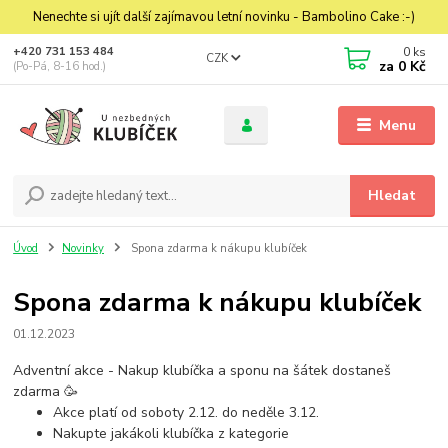
Nenechte si ujít další zajímavou letní novinku - Bambolino Cake :-)
0
ks
+420 731 153 484
CZK
za
0 Kč
(Po-Pá, 8-16 hod.)
Menu
Hledat
Úvod
Novinky
Spona zdarma k nákupu klubíček
Spona zdarma k nákupu klubíček
01.12.2023
Adventní akce - Nakup klubíčka a sponu na šátek dostaneš
zdarma
🥳
Akce platí od soboty 2.12. do neděle 3.12.
Nakupte jakákoli klubíčka z kategorie