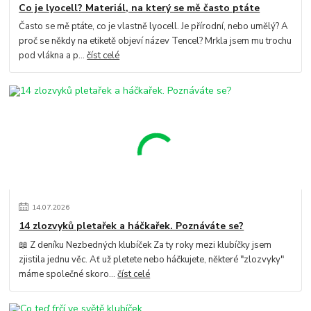
Co je lyocell? Materiál, na který se mě často ptáte
Často se mě ptáte, co je vlastně lyocell. Je přírodní, nebo umělý? A
proč se někdy na etiketě objeví název Tencel? Mrkla jsem mu trochu
pod vlákna a p...
číst celé
14
.
07
.
2026
14 zlozvyků pletařek a háčkařek. Poznáváte se?
📖 Z deníku Nezbedných klubíček Za ty roky mezi klubíčky jsem
zjistila jednu věc. Ať už pletete nebo háčkujete, některé "zlozvyky"
máme společné skoro...
číst celé