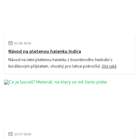
02
.
08
.
2026
Návod na pletenou halenku Indira
Návod na letní pletenou halenku z bouretového hedvábí s
korálkovým přípletem, vhodný pro lehce pokročilé.
číst celé
23
.
07
.
2026