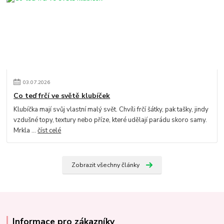
03
.
07
.
2026
Co teď frčí ve světě klubíček
Klubíčka mají svůj vlastní malý svět. Chvíli frčí šátky, pak tašky, jindy
vzdušné topy, textury nebo příze, které udělají parádu skoro samy.
Mrkla ...
číst celé
Zobrazit všechny články
Informace pro zákazníky