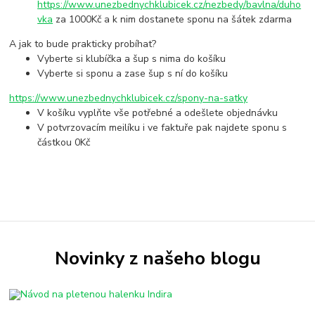
https://www.unezbednychklubicek.cz/nezbedy/bavlna/duho
vka
za 1000Kč a k nim dostanete sponu na šátek zdarma
A jak to bude prakticky probíhat?
Vyberte si klubíčka a šup s nima do košíku
Vyberte si sponu a zase šup s ní do košíku
https://www.unezbednychklubicek.cz/spony-na-satky
V košíku vyplňte vše potřebné a odešlete objednávku
V potvrzovacím meilíku i ve faktuře pak najdete sponu s
částkou 0Kč
Novinky z našeho blogu