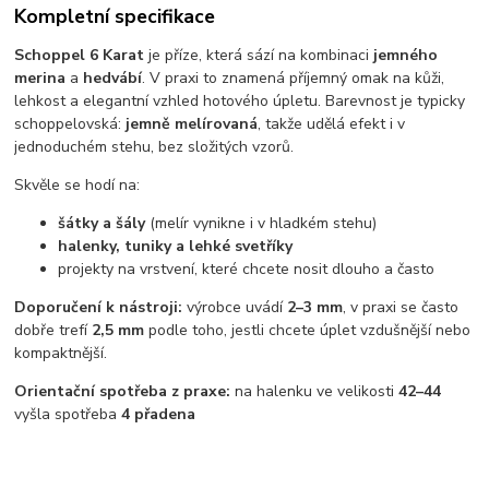
Kompletní specifikace
Schoppel 6 Karat
je příze, která sází na kombinaci
jemného
merina
a
hedvábí
. V praxi to znamená příjemný omak na kůži,
lehkost a elegantní vzhled hotového úpletu. Barevnost je typicky
schoppelovská:
jemně melírovaná
, takže udělá efekt i v
jednoduchém stehu, bez složitých vzorů.
Skvěle se hodí na:
šátky a šály
(melír vynikne i v hladkém stehu)
halenky, tuniky a lehké svetříky
projekty na vrstvení, které chcete nosit dlouho a často
Doporučení k nástroji:
výrobce uvádí
2–3 mm
, v praxi se často
dobře trefí
2,5 mm
podle toho, jestli chcete úplet vzdušnější nebo
kompaktnější.
Orientační spotřeba z praxe:
na halenku ve velikosti
42–44
vyšla spotřeba
4 přadena