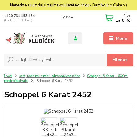
Nenechte si ujít další zajímavou letní novinku - Bambolino Cake :-)
0
ks
+420 731 153 484
CZK
za
0 Kč
(Po-Pá, 8-16 hod.)
Menu
Hledat
Úvod
Jaro, podzim, zima: Jednobarevné příze
Schoppel 6 Karat - 600m,
merino/hedvábí
Schoppel 6 Karat 2452
Schoppel 6 Karat 2452