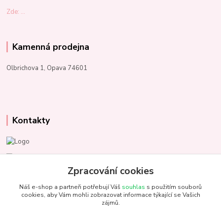
Zde: ...
Kamenná prodejna
Olbrichova 1, Opava 74601
Kontakty
Marcela Kupková
+420 731 153 484
Zpracování cookies
Náš e-shop a partneři potřebují Váš
souhlas
s použitím souborů
info@unezbednychklubicek.cz
cookies, aby Vám mohli zobrazovat informace týkající se Vašich
zájmů.