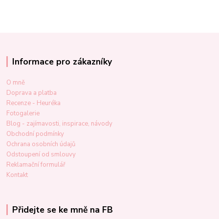
Informace pro zákazníky
O mně
Doprava a platba
Recenze - Heuréka
Fotogalerie
Blog - zajímavosti, inspirace, návody
Obchodní podmínky
Ochrana osobních údajů
Odstoupení od smlouvy
Reklamační formulář
Kontakt
Přidejte se ke mně na FB