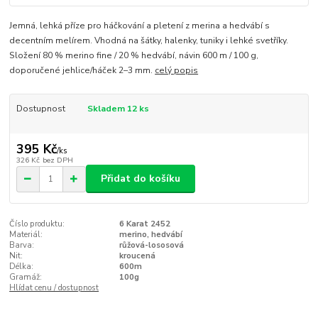
Jemná, lehká příze pro háčkování a pletení z merina a hedvábí s
decentním melírem. Vhodná na šátky, halenky, tuniky i lehké svetříky.
Složení 80 % merino fine / 20 % hedvábí, návin 600 m / 100 g,
doporučené jehlice/háček 2–3 mm.
celý popis
Dostupnost
Skladem 12 ks
395 Kč
/
ks
326 Kč
bez DPH
Přidat do košíku
Číslo produktu:
6 Karat 2452
Materiál:
merino, hedvábí
Barva:
růžová-lososová
Nit:
kroucená
Délka:
600m
Gramáž:
100g
Hlídat cenu / dostupnost