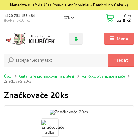
Nenechte si ujít další zajímavou letní novinku - Bambolino Cake :-)
0
ks
+420 731 153 484
CZK
za
0 Kč
(Po-Pá, 8-16 hod.)
Menu
Hledat
Úvod
Galanterie pro háčkování a pletení
Pomůcky, organizace a péče
Značkovače 20ks
Značkovače 20ks