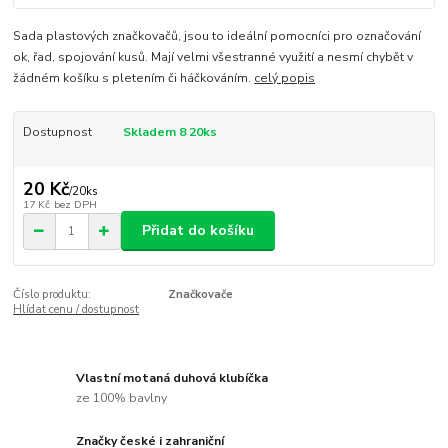
Sada plastových značkovačů, jsou to ideální pomocníci pro označování
ok, řad, spojování kusů. Mají velmi všestranné využití a nesmí chybět v
žádném košíku s pletením či háčkováním.
celý popis
Dostupnost
Skladem 8 20ks
20 Kč
/
20ks
17 Kč
bez DPH
Přidat do košíku
Číslo produktu:
Značkovače
Hlídat cenu / dostupnost
Vlastní motaná duhová klubíčka
ze 100% bavlny
Značky české i zahraniční