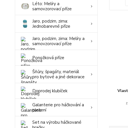
Léto: Melíry a
samovzorovací příze
Jaro, podzim, zima:
Jednobarevné příze
Jaro, podzim, zima: Melíry a
samovzorovací příze
Ponožková příze
Šňůry, špagáty, materiál
pro bytové a jiné dekorace
Doprodej klubíček
Vlas
z
Galanterie pro háčkování a
pletení
Set na výrobu háčkované
hračky