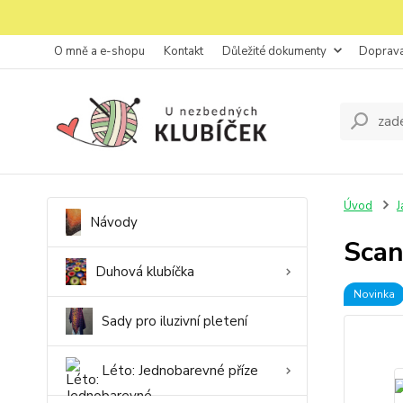
O mně a e-shopu
Kontakt
Důležité dokumenty
Doprava
Úvod
J
Návody
Scan
Duhová klubíčka
Novinka
Sady pro iluzivní pletení
Léto: Jednobarevné příze