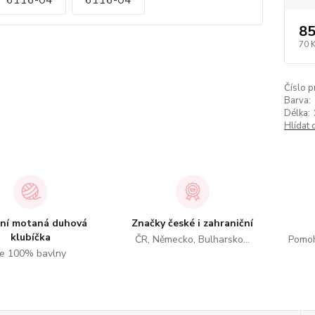
85
70 
Číslo p
Barva:
Délka:
Hlídat 
tní motaná duhová
Značky české i zahraniční
klubíčka
ČR, Německo, Bulharsko...
Pomoh
e 100% bavlny