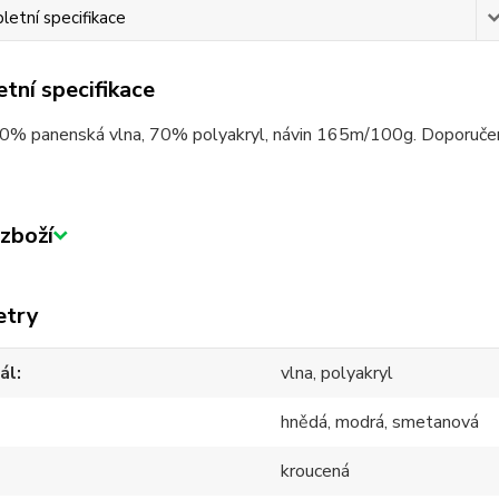
etní specifikace
tní specifikace
30% panenská vlna, 70% polyakryl, návin 165m/100g. Doporučen
zboží
etry
ál
vlna, polyakryl
hnědá, modrá, smetanová
kroucená