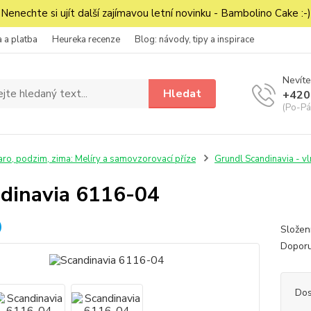
Nenechte si ujít další zajímavou letní novinku - Bambolino Cake :-)
 a platba
Heureka recenze
Blog: návody, tipy a inspirace
Nevíte
Hledat
+420
(Po-Pá
aro, podzim, zima: Melíry a samovzorovací příze
Grundl Scandinavia - v
dinavia 6116-04
Složen
Doporu
Dos