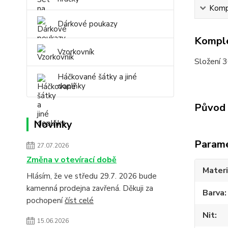
Kompl
Dárkové poukazy
Komple
Vzorkovník
Složení 
Háčkované šátky a jiné
doplňky
Původ 
Novinky
Param
27.07.2026
Změna v otevírací době
Materi
Hlásím, že ve středu 29.7. 2026 bude
kamenná prodejna zavřená. Děkuji za
Barva
pochopení
číst celé
Nit
15.06.2026