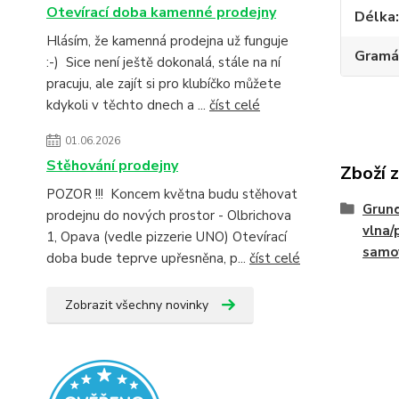
Otevírací doba kamenné prodejny
Délka
Hlásím, že kamenná prodejna už funguje
Gramá
:-) Sice není ještě dokonalá, stále na ní
pracuju, ale zajít si pro klubíčko můžete
kdykoli v těchto dnech a ...
číst celé
01.06.2026
Stěhování prodejny
Zboží 
POZOR !!! Koncem května budu stěhovat
Grund
prodejnu do nových prostor - Olbrichova
vlna/
1, Opava (vedle pizzerie UNO) Otevírací
samo
doba bude teprve upřesněna, p...
číst celé
Zobrazit všechny novinky