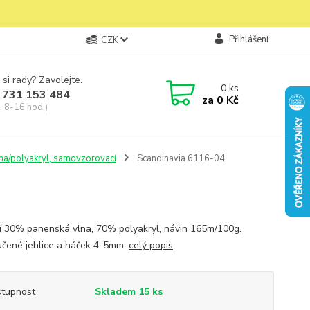
Přihlášení
CZK
 si rady? Zavolejte.
0
ks
 731 153 484
za
0 Kč
, 8-16 hod.)
lna/polyakryl, samovzorovací
Scandinavia 6116-04
í 30% panenská vlna, 70% polyakryl, návin 165m/100g.
čené jehlice a háček 4-5mm.
celý popis
tupnost
Skladem 15 ks