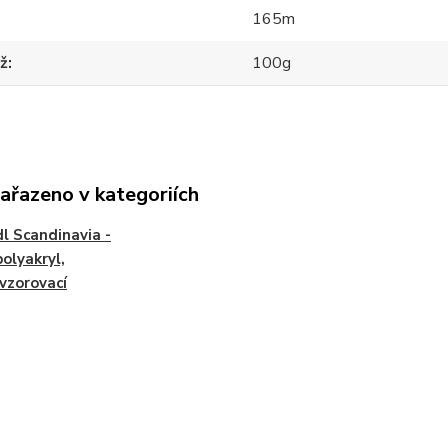
165m
ž
100g
zařazeno v kategoriích
l Scandinavia -
polyakryl,
vzorovací