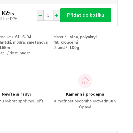
 Kč
/
ks
Přidat do košíku
Kč
bez DPH
roduktu:
6116-04
Materiál:
vlna, polyakryl
hnědá, modrá, smetanová
Nit:
kroucená
165m
Gramáž:
100g
cenu / dostupnost
Nevíte si rady?
Kamenná prodejna
u vybrat správnou přízi
a možnost osobního vyzvednutí v
Opavě