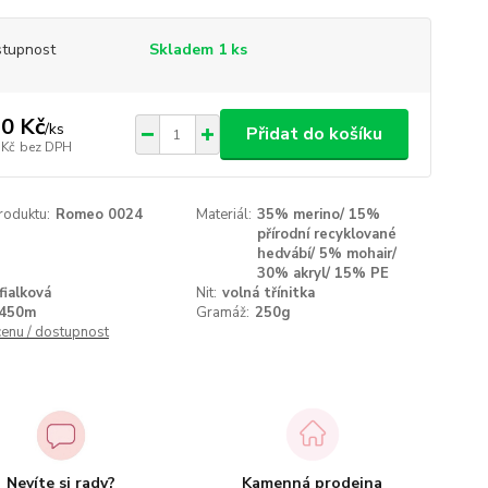
tupnost
Skladem 1 ks
0 Kč
/
ks
Přidat do košíku
 Kč
bez DPH
roduktu:
Romeo 0024
Materiál:
35% merino/ 15%
přírodní recyklované
hedvábí/ 5% mohair/
30% akryl/ 15% PE
fialková
Nit:
volná třínitka
450m
Gramáž:
250g
cenu / dostupnost
Nevíte si rady?
Kamenná prodejna