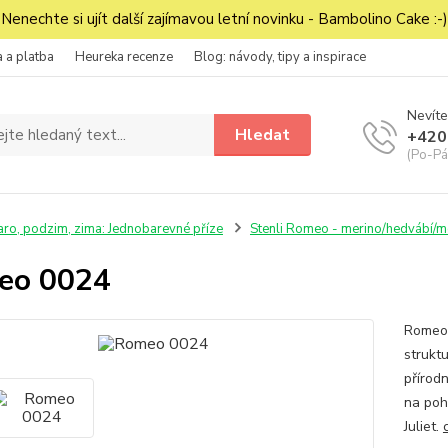
Nenechte si ujít další zajímavou letní novinku - Bambolino Cake :-)
 a platba
Heureka recenze
Blog: návody, tipy a inspirace
Nevíte
Hledat
+420
(Po-Pá
aro, podzim, zima: Jednobarevné příze
Stenli Romeo - merino/hedvábí/m
eo 0024
Romeo 
strukt
přírod
na pohl
Juliet.