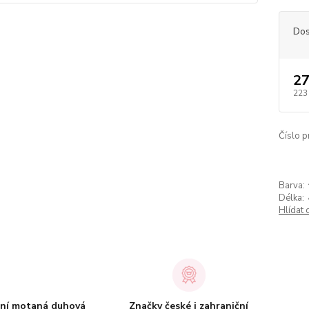
Dos
27
223
Číslo p
Barva:
Délka:
Hlídat 
tní motaná duhová
Značky české i zahraniční