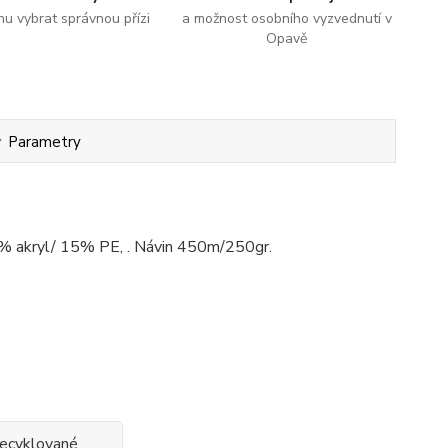
u vybrat správnou přízi
a možnost osobního vyzvednutí v
Opavě
Parametry
% akryl/ 15% PE, . Návin 450m/250gr.
recyklované