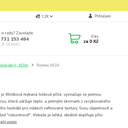
Přihlášení
CZK
 si rady? Zavolejte.
0
ks
 731 153 484
za
0 Kč
, 8-16 hod.)
ohér/akryl, 450m
Romeo 0024
je třínitková mykaná tvídová příze, vyznačuje se jemnou
urou, která udržuje teplo, a jemnými skvrnami z recyklovaného
ního hedvábí pro nádech rafinované textury. Svou objemností a
ed "robustností", třebaže je lehká, ideálně doplňuje přízi
celý popis