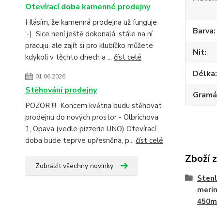
Otevírací doba kamenné prodejny
Hlásím, že kamenná prodejna už funguje
Barva
:-) Sice není ještě dokonalá, stále na ní
pracuju, ale zajít si pro klubíčko můžete
Nit
kdykoli v těchto dnech a ...
číst celé
Délka
01.06.2026
Stěhování prodejny
Gramá
POZOR !!! Koncem května budu stěhovat
prodejnu do nových prostor - Olbrichova
1, Opava (vedle pizzerie UNO) Otevírací
doba bude teprve upřesněna, p...
číst celé
Zboží 
Zobrazit všechny novinky
Stenl
merin
450m