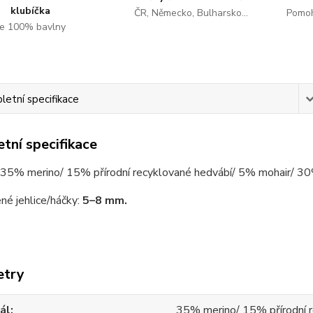
klubíčka
ČR, Německo, Bulharsko...
Pomoh
e 100% bavlny
etní specifikace
tní specifikace
35% merino/ 15% přírodní recyklované hedvábí/ 5% mohair/ 30
né jehlice/háčky:
5–8 mm.
etry
ál
35% merino/ 15% přírodní 