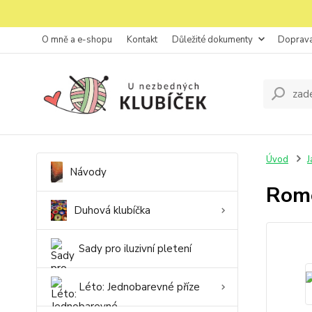
O mně a e-shopu
Kontakt
Důležité dokumenty
Doprava
Úvod
J
Návody
Rom
Duhová klubíčka
Sady pro iluzivní pletení
Léto: Jednobarevné příze