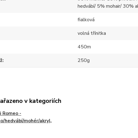
hedvábí/ 5% mohair/ 30% 
fialková
volná třínitka
450m
ž
250g
zařazeno v kategoriích
i Romeo -
o/hedvábí/mohér/akryl,