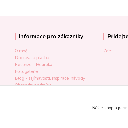
Informace pro zákazníky
Přidejt
O mně
Zde: ...
Doprava a platba
Recenze - Heuréka
Fotogalerie
Blog - zajímavosti, inspirace, návody
Obchodní podmínky
Ochrana osobních údajů
Odstoupení od smlouvy
Reklamační formulář
Náš e-shop a partn
Kontakt