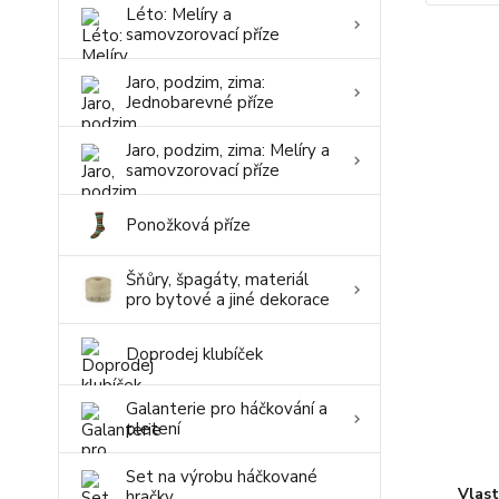
Léto: Melíry a
samovzorovací příze
Jaro, podzim, zima:
Jednobarevné příze
Jaro, podzim, zima: Melíry a
samovzorovací příze
Ponožková příze
Šňůry, špagáty, materiál
pro bytové a jiné dekorace
Doprodej klubíček
Galanterie pro háčkování a
pletení
Set na výrobu háčkované
Vlas
hračky