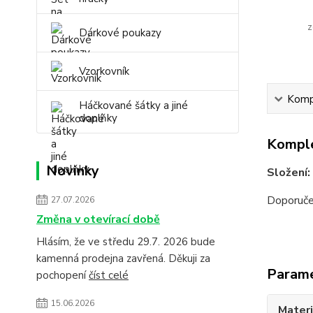
z
Dárkové poukazy
Vzorkovník
Kompl
Háčkované šátky a jiné
doplňky
Komple
Novinky
Složení:
Doporuče
27.07.2026
Změna v otevírací době
Hlásím, že ve středu 29.7. 2026 bude
kamenná prodejna zavřená. Děkuji za
Param
pochopení
číst celé
15.06.2026
Materi