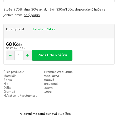
Složení 70% vlna, 30% akryl, návin 230m/100g, doporučený háček a
jehlice 5mm.
celý popis
Dostupnost
Skladem 14 ks
68 Kč
/
ks
56 Kč
bez DPH
Přidat do košíku
Číslo produktu:
Premier Wool 4984
Materiál:
vlna, akryl
Barva:
fialová
Nit:
kroucená
Délka:
230m
Gramáž:
100g
Hlídat cenu / dostupnost
Vlastní motaná duhová klubíčka