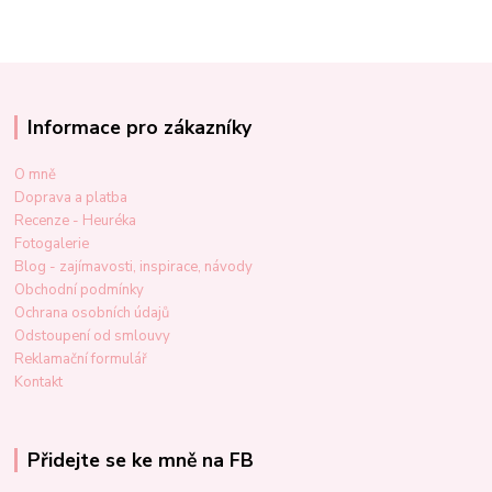
Informace pro zákazníky
O mně
Doprava a platba
Recenze - Heuréka
Fotogalerie
Blog - zajímavosti, inspirace, návody
Obchodní podmínky
Ochrana osobních údajů
Odstoupení od smlouvy
Reklamační formulář
Kontakt
Přidejte se ke mně na FB