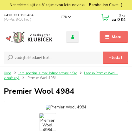
Nenechte si ujít další zajímavou letní novinku - Bambolino Cake :-)
0
ks
+420 731 153 484
CZK
za
0 Kč
(Po-Pá, 8-16 hod.)
Menu
Hledat
Úvod
Jaro, podzim, zima: Jednobarevné příze
Lanoso Premier Wool -
vlna/akryl
Premier Wool 4984
Premier Wool 4984