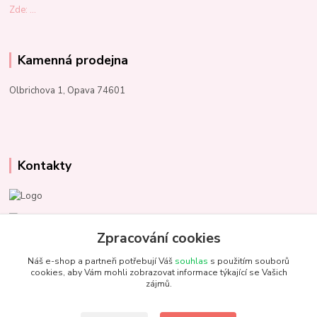
Zde: ...
Kamenná prodejna
Olbrichova 1, Opava 74601
Kontakty
Marcela Kupková
+420 731 153 484
Zpracování cookies
Náš e-shop a partneři potřebují Váš
souhlas
s použitím souborů
info@unezbednychklubicek.cz
cookies, aby Vám mohli zobrazovat informace týkající se Vašich
zájmů.