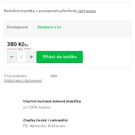
Bavlněná trojnitka s postupnými přechody
celý popis
Dostupnost
Skladem 1 ks
380 Kč
/
ks
314 Kč
bez DPH
Přidat do košíku
Číslo produktu:
033
Hlídat cenu / dostupnost
Vlastní motaná duhová klubíčka
ze 100% bavlny
Značky české i zahraniční
ČR, Německo, Bulharsko...