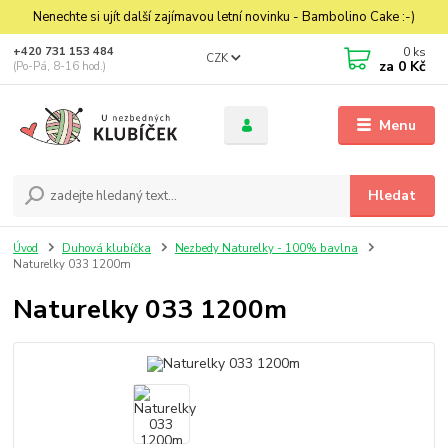
Nenechte si ujít další zajímavou letní novinku - Bambolino Cake :-)
0
ks
+420 731 153 484
CZK
za
0 Kč
(Po-Pá, 8-16 hod.)
Menu
Hledat
Úvod
Duhová klubíčka
Nezbedy Naturelky - 100% bavlna
Naturelky 033 1200m
Naturelky 033 1200m