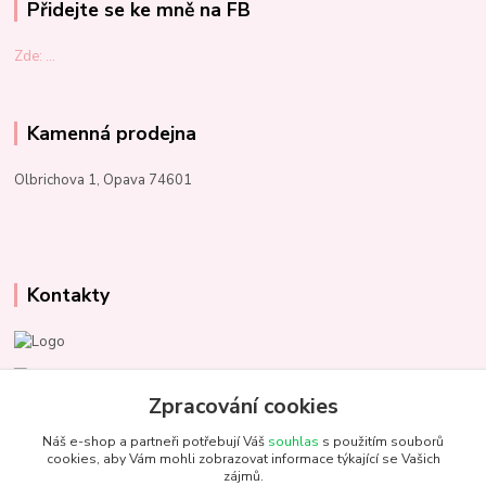
Přidejte se ke mně na FB
Zde: ...
Kamenná prodejna
Olbrichova 1, Opava 74601
Kontakty
Marcela Kupková
+420 731 153 484
Zpracování cookies
Náš e-shop a partneři potřebují Váš
souhlas
s použitím souborů
info@unezbednychklubicek.cz
cookies, aby Vám mohli zobrazovat informace týkající se Vašich
zájmů.