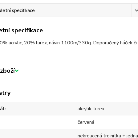
etní specifikace
tní specifikace
0% acrylic, 20% lurex, návin 1100m/330g. Doporučený háček či 
zboží
etry
ál
akrylik, lurex
červená
nekroucená trojnitka + jedna