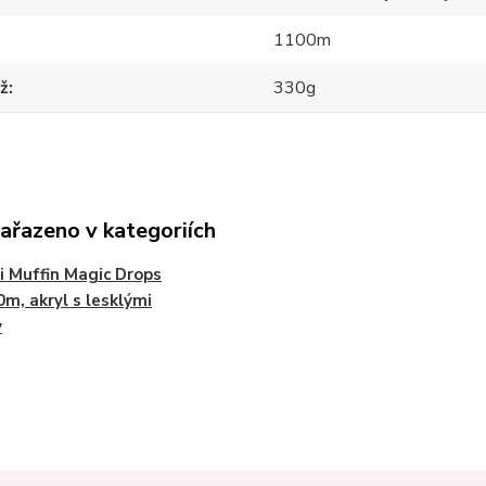
1100m
ž
330g
zařazeno v kategoriích
i Muffin Magic Drops
0m, akryl s lesklými
y