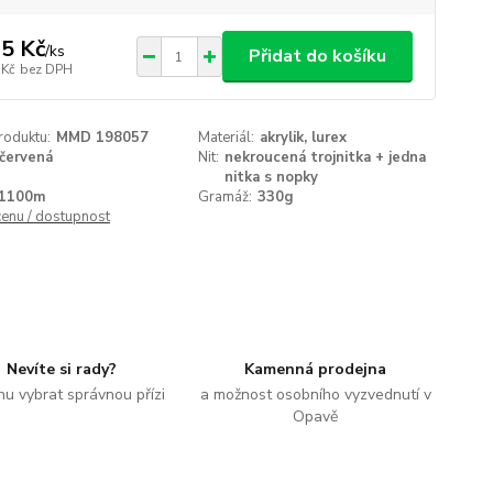
5 Kč
/
ks
Přidat do košíku
 Kč
bez DPH
roduktu:
MMD 198057
Materiál:
akrylik, lurex
červená
Nit:
nekroucená trojnitka + jedna
nitka s nopky
1100m
Gramáž:
330g
cenu / dostupnost
Nevíte si rady?
Kamenná prodejna
u vybrat správnou přízi
a možnost osobního vyzvednutí v
Opavě