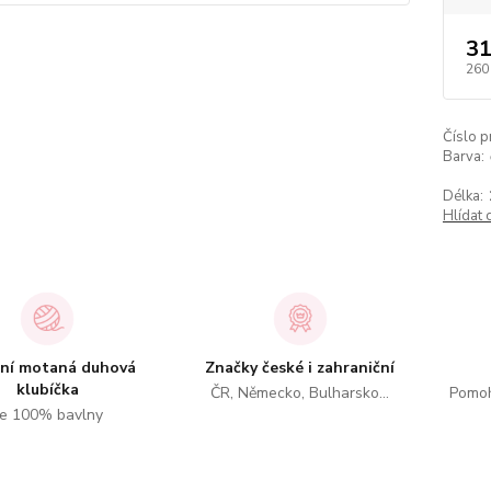
31
260
Číslo p
Barva:
Délka:
Hlídat 
tní motaná duhová
Značky české i zahraniční
klubíčka
ČR, Německo, Bulharsko...
Pomoh
e 100% bavlny