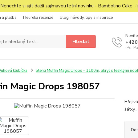
Nenechte si ujít další zajímavou letní novinku - Bambolino Cake :-)
 a platba
Heureka recenze
Blog: návody, tipy a inspirace
Nevíte
Hledat
+420
(Po-Pá
uhová klubíčka
Stenli Muffin Magic Drops - 1100m, akryl s lesklými nop
in Magic Drops 198057
Hřejiv
šátky..
Dos