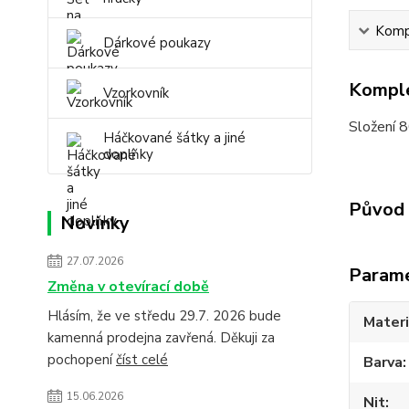
Kompl
Dárkové poukazy
Komple
Vzorkovník
Složení 8
Háčkované šátky a jiné
doplňky
Původ 
Novinky
27.07.2026
Param
Změna v otevírací době
Hlásím, že ve středu 29.7. 2026 bude
Materi
kamenná prodejna zavřená. Děkuji za
pochopení
číst celé
Barva
15.06.2026
Nit