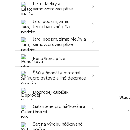
Léto: Melíry a
samovzorovací příze
Jaro, podzim, zima:
Jednobarevné příze
Jaro, podzim, zima: Melíry a
samovzorovací příze
Ponožková příze
Šňůry, špagáty, materiál
pro bytové a jiné dekorace
Doprodej klubíček
Vlas
Galanterie pro háčkování a
z
pletení
Set na výrobu háčkované
hračky