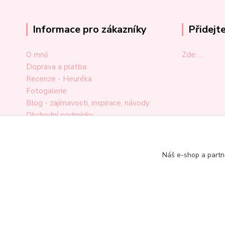
Informace pro zákazníky
Přidejt
O mně
Zde: ...
Doprava a platba
Recenze - Heuréka
Fotogalerie
Blog - zajímavosti, inspirace, návody
Obchodní podmínky
Ochrana osobních údajů
Odstoupení od smlouvy
Reklamační formulář
Náš e-shop a partn
Kontakt