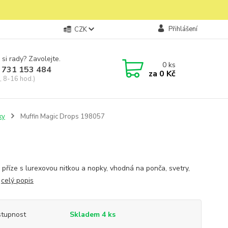
Přihlášení
CZK
 si rady? Zavolejte.
0
ks
 731 153 484
za
0 Kč
, 8-16 hod.)
ky
Muffin Magic Drops 198057
á příze s lurexovou nitkou a nopky, vhodná na ponča, svetry,
.
celý popis
tupnost
Skladem 4 ks