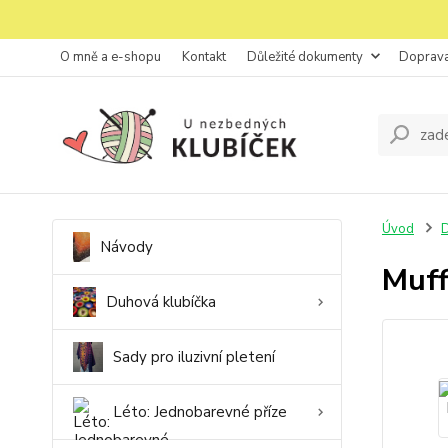
O mně a e-shopu
Kontakt
Důležité dokumenty
Doprava
Úvod
D
Návody
Muff
Duhová klubíčka
Sady pro iluzivní pletení
Léto: Jednobarevné příze