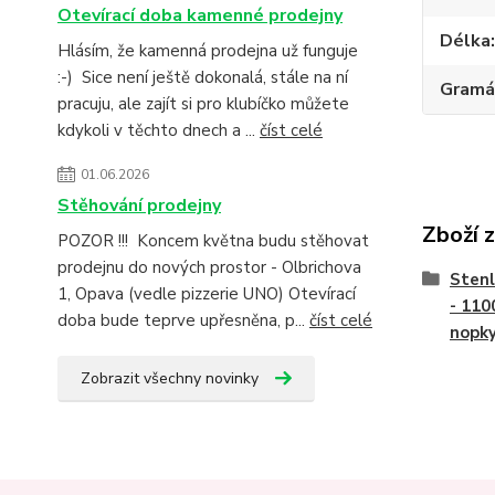
Otevírací doba kamenné prodejny
Délka
Hlásím, že kamenná prodejna už funguje
:-) Sice není ještě dokonalá, stále na ní
Gramá
pracuju, ale zajít si pro klubíčko můžete
kdykoli v těchto dnech a ...
číst celé
01.06.2026
Stěhování prodejny
Zboží 
POZOR !!! Koncem května budu stěhovat
prodejnu do nových prostor - Olbrichova
Stenl
1, Opava (vedle pizzerie UNO) Otevírací
- 110
doba bude teprve upřesněna, p...
číst celé
nopk
Zobrazit všechny novinky