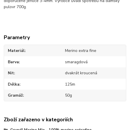
doporučené jehlice 3-4mm. Výrobce uvádí spotřebu na dámský
pulovr 700g.
Parametry
Materiál
Merino extra fine
Barva
smaragdová
Nit
dvakrát kroucená
Délka
125m
Gramáž
50g
Zboží zařazeno v kategoriích
Grundl Merino Mio - 100% merino extrafine