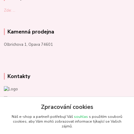
Zde: ...
Kamenná prodejna
Olbrichova 1, Opava 74601
Kontakty
Marcela Kupková
+420 731 153 484
Zpracování cookies
Náš e-shop a partneři potřebují Váš
souhlas
s použitím souborů
info@unezbednychklubicek.cz
cookies, aby Vám mohli zobrazovat informace týkající se Vašich
zájmů.