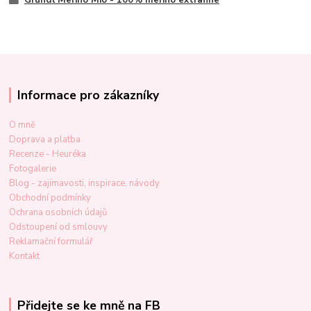
Informace pro zákazníky
O mně
Doprava a platba
Recenze - Heuréka
Fotogalerie
Blog - zajímavosti, inspirace, návody
Obchodní podmínky
Ochrana osobních údajů
Odstoupení od smlouvy
Reklamační formulář
Kontakt
Přidejte se ke mně na FB