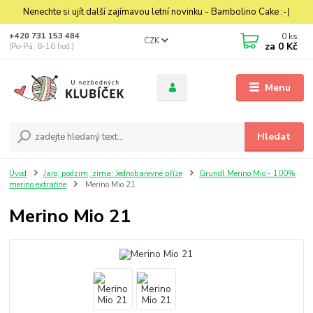
Nenechte si ujít další zajímavou letní novinku - Bambolino Cake :-)
0
ks
+420 731 153 484
CZK
za
0 Kč
(Po-Pá, 8-16 hod.)
Menu
Hledat
Úvod
Jaro, podzim, zima: Jednobarevné příze
Grundl Merino Mio - 100%
merino extrafine
Merino Mio 21
Merino Mio 21