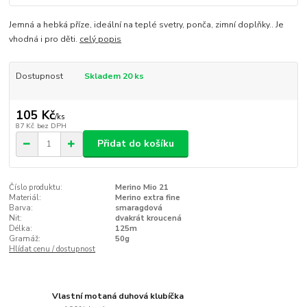
Jemná a hebká příze, ideální na teplé svetry, ponča, zimní doplňky.. Je
vhodná i pro děti.
celý popis
Dostupnost
Skladem 20 ks
105 Kč
/
ks
87 Kč
bez DPH
Přidat do košíku
Číslo produktu:
Merino Mio 21
Materiál:
Merino extra fine
Barva:
smaragdová
Nit:
dvakrát kroucená
Délka:
125m
Gramáž:
50g
Hlídat cenu / dostupnost
Vlastní motaná duhová klubíčka