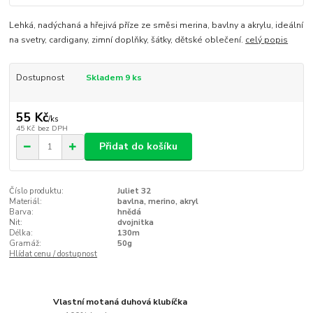
Lehká, nadýchaná a hřejivá příze ze směsi merina, bavlny a akrylu, ideální
na svetry, cardigany, zimní doplňky, šátky, dětské oblečení.
celý popis
Dostupnost
Skladem 9 ks
55 Kč
/
ks
45 Kč
bez DPH
Přidat do košíku
Číslo produktu:
Juliet 32
Materiál:
bavlna, merino, akryl
Barva:
hnědá
Nit:
dvojnitka
Délka:
130m
Gramáž:
50g
Hlídat cenu / dostupnost
Vlastní motaná duhová klubíčka