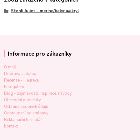
Stenli Juliet - merino/balvna/akryl
Informace pro zákazníky
O mně
Doprava a platba
Recenze - Heuréka
Fotogalerie
Blog - zajímavosti, inspirace, návody
Obchodní podmínky
Ochrana osobních údajů
Odstoupení od smlouvy
Reklamační formulář
Kontakt