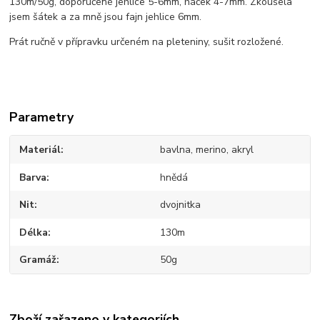
130m/50g, doporučené jehlice 5-6mm, háček 4-7mm. Zkoušela
jsem šátek a za mně jsou fajn jehlice 6mm.
Prát ručně v přípravku určeném na pleteniny, sušit rozložené.
Parametry
Materiál
bavlna, merino, akryl
Barva
hnědá
Nit
dvojnitka
Délka
130m
Gramáž
50g
Zboží zařazeno v kategoriích