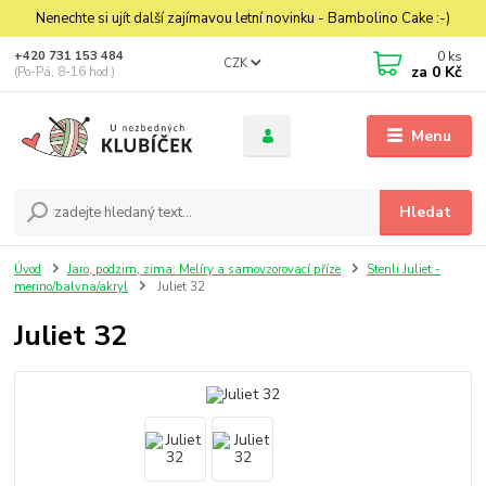
Nenechte si ujít další zajímavou letní novinku - Bambolino Cake :-)
0
ks
+420 731 153 484
CZK
za
0 Kč
(Po-Pá, 8-16 hod.)
Menu
Hledat
Úvod
Jaro, podzim, zima: Melíry a samovzorovací příze
Stenli Juliet -
merino/balvna/akryl
Juliet 32
Juliet 32