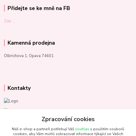
Přidejte se ke mně na FB
Zde: ...
Kamenná prodejna
Olbrichova 1, Opava 74601
Kontakty
Marcela Kupková
+420 731 153 484
Zpracování cookies
Náš e-shop a partneři potřebují Váš
souhlas
s použitím souborů
info@unezbednychklubicek.cz
cookies, aby Vám mohli zobrazovat informace týkající se Vašich