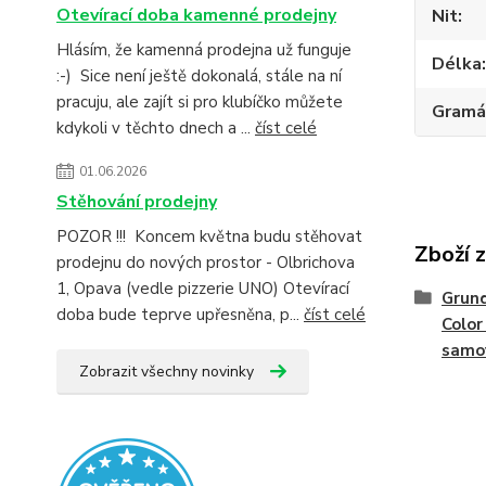
Otevírací doba kamenné prodejny
Nit
Hlásím, že kamenná prodejna už funguje
Délka
:-) Sice není ještě dokonalá, stále na ní
pracuju, ale zajít si pro klubíčko můžete
Gramá
kdykoli v těchto dnech a ...
číst celé
01.06.2026
Stěhování prodejny
POZOR !!! Koncem května budu stěhovat
Zboží 
prodejnu do nových prostor - Olbrichova
1, Opava (vedle pizzerie UNO) Otevírací
Grund
doba bude teprve upřesněna, p...
číst celé
Color 
samo
Zobrazit všechny novinky