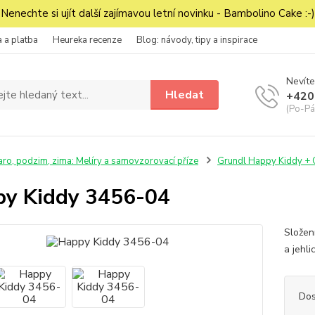
Nenechte si ujít další zajímavou letní novinku - Bambolino Cake :-)
 a platba
Heureka recenze
Blog: návody, tipy a inspirace
Nevíte
Hledat
+420
(Po-Pá
aro, podzim, zima: Melíry a samovzorovací příze
Grundl Happy Kiddy + C
y Kiddy 3456-04
Složen
a jehl
Dos