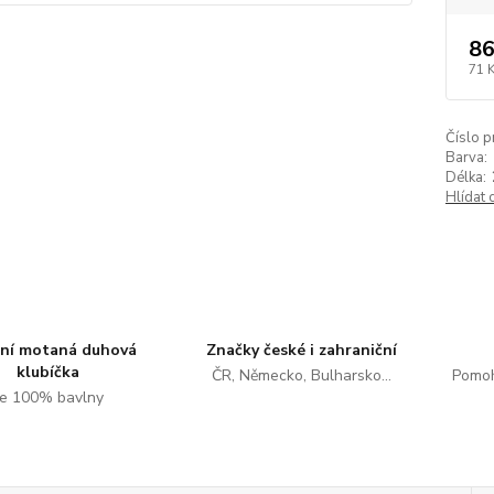
86
71 
Číslo p
Barva:
Délka:
Hlídat 
tní motaná duhová
Značky české i zahraniční
klubíčka
ČR, Německo, Bulharsko...
Pomoh
e 100% bavlny