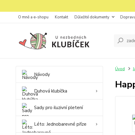
O mně a e-shopu
Kontakt
Důležité dokumenty
Doprava
Úvod
J
Návody
Happ
Duhová klubíčka
Sady pro iluzivní pletení
Léto: Jednobarevné příze