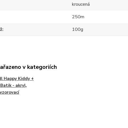
kroucená
250m
ž
100g
zařazeno v kategoriích
l Happy Kiddy +
Batik - akryl,
vzorovací