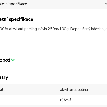
etní specifikace
tní specifikace
100% akryl antipeeling, návin 250m/100g. Doporučený háček a j
zboží
etry
ál
akryl antipeeling
růžová