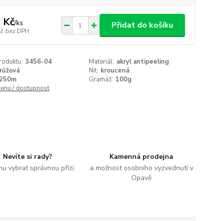
 Kč
/
ks
Přidat do košíku
Kč
bez DPH
roduktu:
3456-04
Materiál:
akryl antipeeling
růžová
Nit:
kroucená
250m
Gramáž:
100g
cenu / dostupnost
Nevíte si rady?
Kamenná prodejna
u vybrat správnou přízi
a možnost osobního vyzvednutí v
Opavě