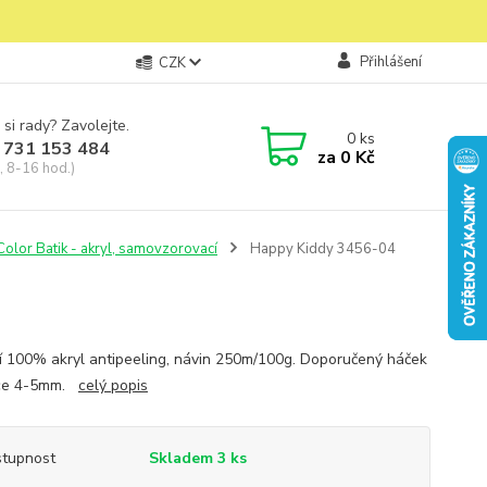
Přihlášení
CZK
 si rady? Zavolejte.
0
ks
 731 153 484
za
0 Kč
, 8-16 hod.)
olor Batik - akryl, samovzorovací
Happy Kiddy 3456-04
í 100% akryl antipeeling, návin 250m/100g. Doporučený háček
ice 4-5mm.
celý popis
tupnost
Skladem 3 ks