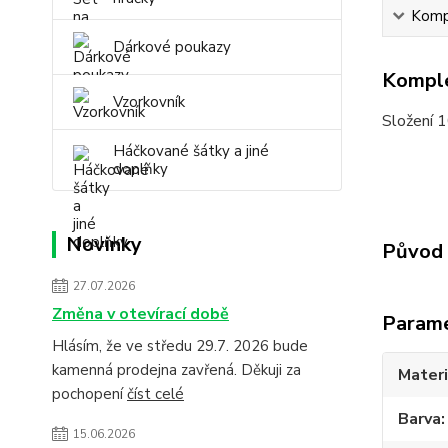
Kompl
Dárkové poukazy
Komple
Vzorkovník
Složení 
Háčkované šátky a jiné
doplňky
Novinky
Původ 
27.07.2026
Změna v otevírací době
Param
Hlásím, že ve středu 29.7. 2026 bude
kamenná prodejna zavřená. Děkuji za
Materi
pochopení
číst celé
Barva
15.06.2026