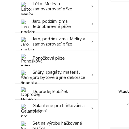
Léto: Melíry a
samovzorovací příze
Jaro, podzim, zima:
Jednobarevné příze
Jaro, podzim, zima: Melíry a
samovzorovací příze
Ponožková příze
Šňůry, špagáty, materiál
pro bytové a jiné dekorace
Doprodej klubíček
Vlas
z
Galanterie pro háčkování a
pletení
Set na výrobu háčkované
hračky