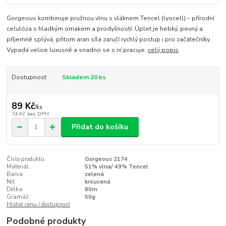
Gorgeous kombinuje pružnou vlnu s vláknem Tencel (lyocell) – přírodní
celulóza s hladkým omakem a prodyšností. Úplet je hebký, pevný a
příjemně splývá, přitom aran síla zaručí rychlý postup i pro začátečníky.
Vypadá velice luxusně a snadno se s ní pracuje.
celý popis
Dostupnost
Skladem 20 ks
89 Kč
/
ks
74 Kč
bez DPH
Přidat do košíku
Číslo produktu:
Gorgeous 2174
Materiál:
51% vlna/ 49% Tencel
Barva:
zelená
Nit:
kroucená
Délka:
80m
Gramáž:
50g
Hlídat cenu / dostupnost
Podobné produkty