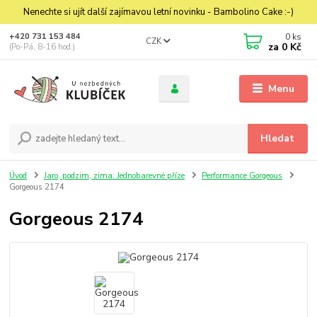
Nenechte si ujít další zajímavou letní novinku - Bambolino Cake :-)
0
ks
+420 731 153 484
CZK
za
0 Kč
(Po-Pá, 8-16 hod.)
Menu
Hledat
Úvod
Jaro, podzim, zima: Jednobarevné příze
Performance Gorgeous
Gorgeous 2174
Gorgeous 2174