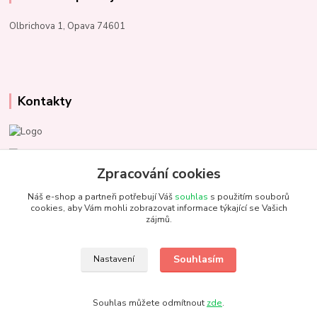
Olbrichova 1, Opava 74601
Kontakty
Marcela Kupková
+420 731 153 484
Zpracování cookies
Náš e-shop a partneři potřebují Váš
souhlas
s použitím souborů
info@unezbednychklubicek.cz
cookies, aby Vám mohli zobrazovat informace týkající se Vašich
zájmů.
Souhlasím
Nastavení
@ 2022 U nezbedných klubíček. Všechna práva vyhrazena.
Souhlas můžete odmítnout
zde
.
Vytvořeno na
Eshop-rychle.cz