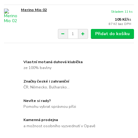
Merino Mio 02
Skladem 11 ks
105 Kč
/
ks
87 Kč
bez DPH
Přidat do košíku
Vlastní motaná duhová klubíčka
ze 100% bavlny
Značky české i zahraniční
ČR, Německo, Bulharsko...
Nevíte si rady?
Pomohu vybrat správnou přízi
Kamenná prodejna
a možnost osobního vyzvednutí v Opavě