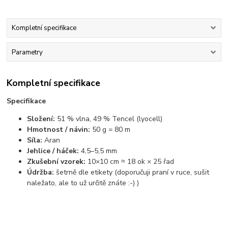
Kompletní specifikace
Parametry
Kompletní specifikace
Specifikace
Složení:
51 % vlna, 49 % Tencel (lyocell)
Hmotnost / návin:
50 g = 80 m
Síla:
Aran
Jehlice / háček:
4,5–5,5 mm
Zkušební vzorek:
10×10 cm ≈ 18 ok × 25 řad
Údržba:
šetrně dle etikety (doporučuji praní v ruce, sušit
naležato, ale to už určitě znáte :-) )