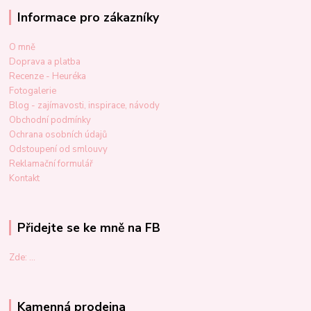
Informace pro zákazníky
O mně
Doprava a platba
Recenze - Heuréka
Fotogalerie
Blog - zajímavosti, inspirace, návody
Obchodní podmínky
Ochrana osobních údajů
Odstoupení od smlouvy
Reklamační formulář
Kontakt
Přidejte se ke mně na FB
Zde: ...
Kamenná prodejna