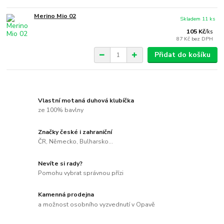
Merino Mio 02
Skladem 11 ks
105 Kč
/
ks
87 Kč
bez DPH
Přidat do košíku
Vlastní motaná duhová klubíčka
ze 100% bavlny
Značky české i zahraniční
ČR, Německo, Bulharsko...
Nevíte si rady?
Pomohu vybrat správnou přízi
Kamenná prodejna
a možnost osobního vyzvednutí v Opavě