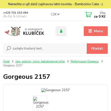
Nenechte si ujít další zajímavou letní novinku - Bambolino Cake :-)
0
ks
+420 731 153 484
CZK
za
0 Kč
(Po-Pá, 8-16 hod.)
Menu
Hledat
Úvod
Jaro, podzim, zima: Jednobarevné příze
Performance Gorgeous
Gorgeous 2157
Gorgeous 2157