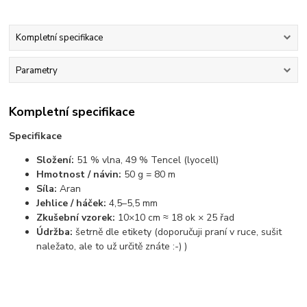
Kompletní specifikace
Parametry
Kompletní specifikace
Specifikace
Složení:
51 % vlna, 49 % Tencel (lyocell)
Hmotnost / návin:
50 g = 80 m
Síla:
Aran
Jehlice / háček:
4,5–5,5 mm
Zkušební vzorek:
10×10 cm ≈ 18 ok × 25 řad
Údržba:
šetrně dle etikety (doporučuji praní v ruce, sušit
naležato, ale to už určitě znáte :-) )