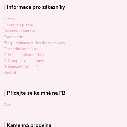
Informace pro zákazníky
O mně
Doprava a platba
Recenze - Heuréka
Fotogalerie
Blog - zajímavosti, inspirace, návody
Obchodní podmínky
Ochrana osobních údajů
Odstoupení od smlouvy
Reklamační formulář
Kontakt
Přidejte se ke mně na FB
Zde: ...
Kamenná prodejna