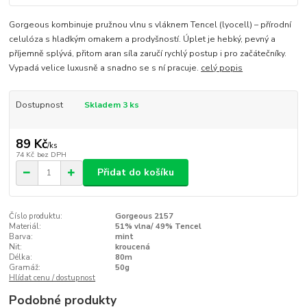
Gorgeous kombinuje pružnou vlnu s vláknem Tencel (lyocell) – přírodní
celulóza s hladkým omakem a prodyšností. Úplet je hebký, pevný a
příjemně splývá, přitom aran síla zaručí rychlý postup i pro začátečníky.
Vypadá velice luxusně a snadno se s ní pracuje.
celý popis
Dostupnost
Skladem 3 ks
89 Kč
/
ks
74 Kč
bez DPH
Přidat do košíku
Číslo produktu:
Gorgeous 2157
Materiál:
51% vlna/ 49% Tencel
Barva:
mint
Nit:
kroucená
Délka:
80m
Gramáž:
50g
Hlídat cenu / dostupnost
Podobné produkty