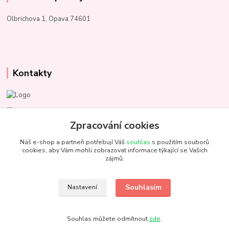
Olbrichova 1, Opava 74601
Kontakty
Marcela Kupková
+420 731 153 484
Zpracování cookies
Náš e-shop a partneři potřebují Váš
souhlas
s použitím souborů
info@unezbednychklubicek.cz
cookies, aby Vám mohli zobrazovat informace týkající se Vašich
zájmů.
Souhlasím
Nastavení
@ 2022 U nezbedných klubíček. Všechna práva vyhrazena.
Souhlas můžete odmítnout
zde
.
Vytvořeno na
Eshop-rychle.cz