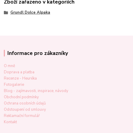
Zboží zařazeno v kategoriích
Grundl Dolce Alpaka
Informace pro zákazníky
O mně
Doprava a platba
Recenze - Heuréka
Fotogalerie
Blog - zajímavosti, inspirace, návody
Obchodní podmínky
Ochrana osobních údajů
Odstoupení od smlouvy
Reklamační formulář
Kontakt