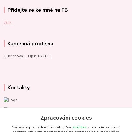
Přidejte se ke mně na FB
Zde: ...
Kamenná prodejna
Olbrichova 1, Opava 74601
Kontakty
Marcela Kupková
+420 731 153 484
Zpracování cookies
Náš e-shop a partneři potřebují Váš
souhlas
s použitím souborů
info@unezbednychklubicek.cz