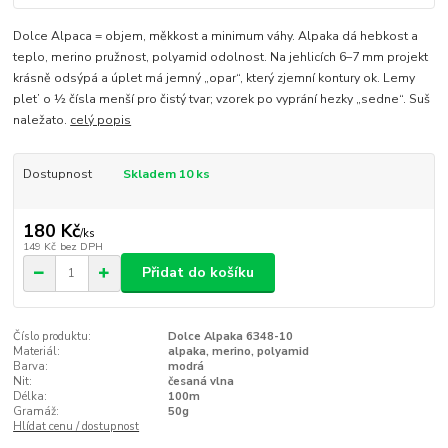
Dolce Alpaca = objem, měkkost a minimum váhy. Alpaka dá hebkost a
teplo, merino pružnost, polyamid odolnost. Na jehlicích 6–7 mm projekt
krásně odsýpá a úplet má jemný „opar“, který zjemní kontury ok. Lemy
plet’ o ½ čísla menší pro čistý tvar; vzorek po vyprání hezky „sedne“. Suš
naležato.
celý popis
Dostupnost
Skladem 10 ks
180 Kč
/
ks
149 Kč
bez DPH
Přidat do košíku
Číslo produktu:
Dolce Alpaka 6348-10
Materiál:
alpaka, merino, polyamid
Barva:
modrá
Nit:
česaná vlna
Délka:
100m
Gramáž:
50g
Hlídat cenu / dostupnost