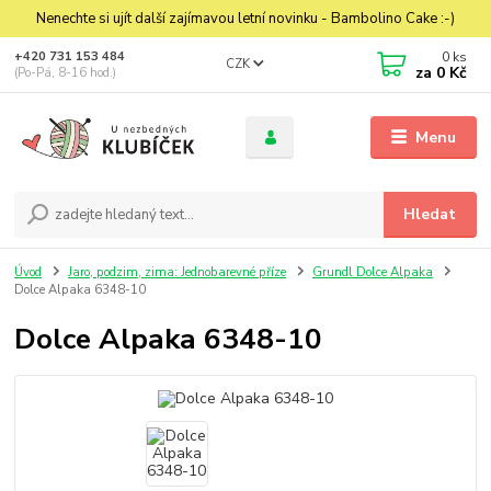
Nenechte si ujít další zajímavou letní novinku - Bambolino Cake :-)
0
ks
+420 731 153 484
CZK
za
0 Kč
(Po-Pá, 8-16 hod.)
Menu
Hledat
Úvod
Jaro, podzim, zima: Jednobarevné příze
Grundl Dolce Alpaka
Dolce Alpaka 6348-10
Dolce Alpaka 6348-10