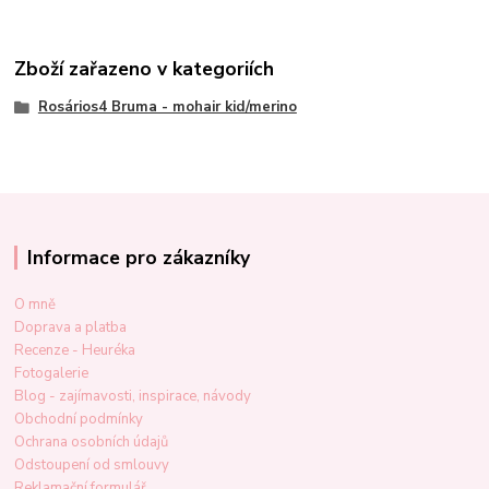
Zboží zařazeno v kategoriích
Rosários4 Bruma - mohair kid/merino
Informace pro zákazníky
O mně
Doprava a platba
Recenze - Heuréka
Fotogalerie
Blog - zajímavosti, inspirace, návody
Obchodní podmínky
Ochrana osobních údajů
Odstoupení od smlouvy
Reklamační formulář