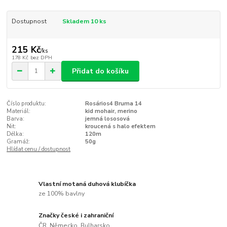
Dostupnost
Skladem 10 ks
215 Kč
/
ks
178 Kč
bez DPH
Přidat do košíku
Číslo produktu:
Rosários4 Bruma 14
Materiál:
kid mohair, merino
Barva:
jemná lososová
Nit:
kroucená s halo efektem
Délka:
120m
Gramáž:
50g
Hlídat cenu / dostupnost
Vlastní motaná duhová klubíčka
ze 100% bavlny
Značky české i zahraniční
ČR, Německo, Bulharsko...