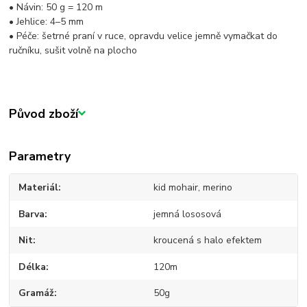
• Návin: 50 g = 120 m
• Jehlice: 4–5 mm
• Péče: šetrné praní v ruce, opravdu velice jemně vymačkat do
ručníku, sušit volně na plocho
Původ zboží
Parametry
Materiál
kid mohair, merino
Barva
jemná lososová
Nit
kroucená s halo efektem
Délka
120m
Gramáž
50g