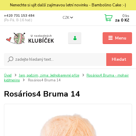
Nenechte si ujít další zajímavou letní novinku - Bambolino Cake :-)
0
ks
+420 731 153 484
CZK
za
0 Kč
(Po-Pá, 8-16 hod.)
Menu
Hledat
Úvod
Jaro, podzim, zima: Jednobarevné příze
Rosários4 Bruma - mohair
kid/merino
Rosários4 Bruma 14
Rosários4 Bruma 14