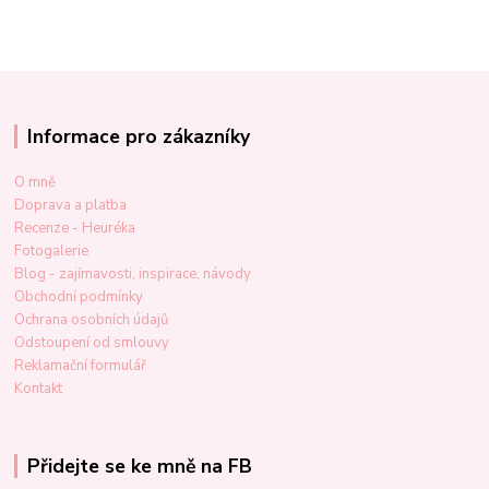
Informace pro zákazníky
O mně
Doprava a platba
Recenze - Heuréka
Fotogalerie
Blog - zajímavosti, inspirace, návody
Obchodní podmínky
Ochrana osobních údajů
Odstoupení od smlouvy
Reklamační formulář
Kontakt
Přidejte se ke mně na FB