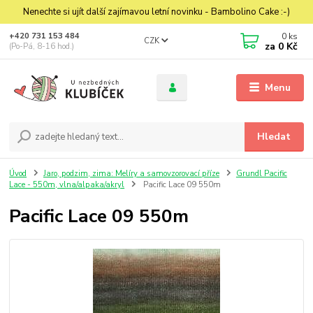
Nenechte si ujít další zajímavou letní novinku - Bambolino Cake :-)
0
ks
+420 731 153 484
CZK
za
0 Kč
(Po-Pá, 8-16 hod.)
Menu
Hledat
Úvod
Jaro, podzim, zima: Melíry a samovzorovací příze
Grundl Pacific
Lace - 550m, vlna/alpaka/akryl
Pacific Lace 09 550m
Pacific Lace 09 550m