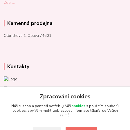
Zde: ...
Kamenná prodejna
Olbrichova 1, Opava 74601
Kontakty
Marcela Kupková
+420 731 153 484
Zpracování cookies
Náš e-shop a partneři potřebují Váš
souhlas
s použitím souborů
info@unezbednychklubicek.cz
cookies, aby Vám mohli zobrazovat informace týkající se Vašich
zájmů.