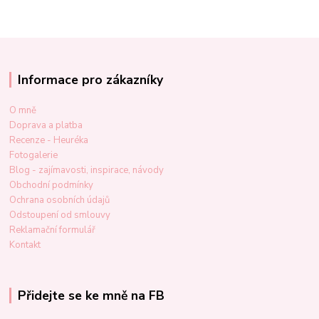
Informace pro zákazníky
O mně
Doprava a platba
Recenze - Heuréka
Fotogalerie
Blog - zajímavosti, inspirace, návody
Obchodní podmínky
Ochrana osobních údajů
Odstoupení od smlouvy
Reklamační formulář
Kontakt
Přidejte se ke mně na FB