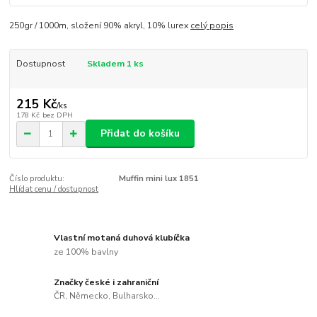
250gr / 1000m, složení 90% akryl, 10% lurex
celý popis
Dostupnost
Skladem 1 ks
215 Kč
/
ks
178 Kč
bez DPH
Přidat do košíku
Číslo produktu:
Muffin mini lux 1851
Hlídat cenu / dostupnost
Vlastní motaná duhová klubíčka
ze 100% bavlny
Značky české i zahraniční
ČR, Německo, Bulharsko...