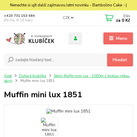
Nenechte si ujít další zajímavou letní novinku - Bambolino Cake :-)
0
ks
+420 731 153 484
CZK
za
0 Kč
(Po-Pá, 8-16 hod.)
Menu
Hledat
Úvod
Duhová klubíčka
Stenli Muffin mini lux - 1000m s lesklou nitkou,
akryl
Muffin mini lux 1851
Muffin mini lux 1851