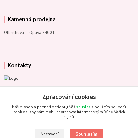
Kamenná prodejna
Olbrichova 1, Opava 74601
Kontakty
Marcela Kupková
+420 731 153 484
Zpracování cookies
Náš e-shop a partneři potřebují Váš
souhlas
s použitím souborů
info@unezbednychklubicek.cz
cookies, aby Vám mohli zobrazovat informace týkající se Vašich
zájmů.
Souhlasím
Nastavení