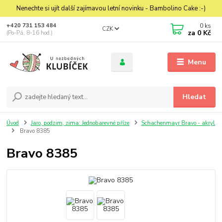
Nenechte si ujít další zajímavou letní novinku - Bambolino Cake :-)
0
ks
+420 731 153 484
CZK
za
0 Kč
(Po-Pá, 8-16 hod.)
Menu
Hledat
Úvod
Jaro, podzim, zima: Jednobarevné příze
Schachenmayr Bravo - akryl
Bravo 8385
Bravo 8385