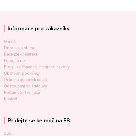
Informace pro zákazníky
O mně
Doprava a platba
Recenze - Heuréka
Fotogalerie
Blog - zajímavosti, inspirace, návody
Obchodní podmínky
Ochrana osobních údajů
Odstoupení od smlouvy
Reklamační formulář
Kontakt
Přidejte se ke mně na FB
Zde: ...