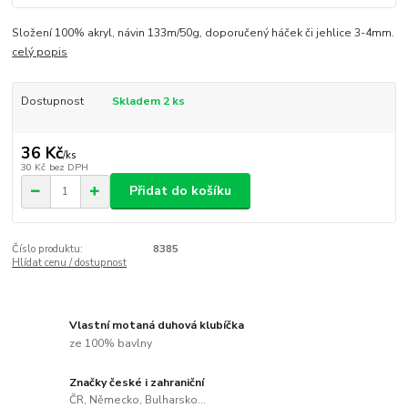
Složení 100% akryl, návin 133m/50g, doporučený háček či jehlice 3-4mm.
celý popis
Dostupnost
Skladem 2 ks
36 Kč
/
ks
30 Kč
bez DPH
Přidat do košíku
Číslo produktu:
8385
Hlídat cenu / dostupnost
Vlastní motaná duhová klubíčka
ze 100% bavlny
Značky české i zahraniční
ČR, Německo, Bulharsko...