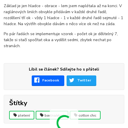
Základ je jen hladce - obrace - lem jsem naplétala až na konci. V
raglánových liniích obvykle přidávám v každé druhé řadě,
rozdělení tří ok - vždy 1 hladce - 1 v každé druhé řadě sejmuté - 1
hladce. Na výstřih obvykle dávám o něco více ok než na záda.
Po pár řadách se implementuje vzorek - počet ok je dělitelný 7,
takže si stačí spočítat oka a vydělit sedmi, zbytek nechat po
stranách.
Líbil se článek? Sdílejte ho s přáteli
Facebook
Twitter
Štítky
pletení
bavlna/akryl
cotton chic