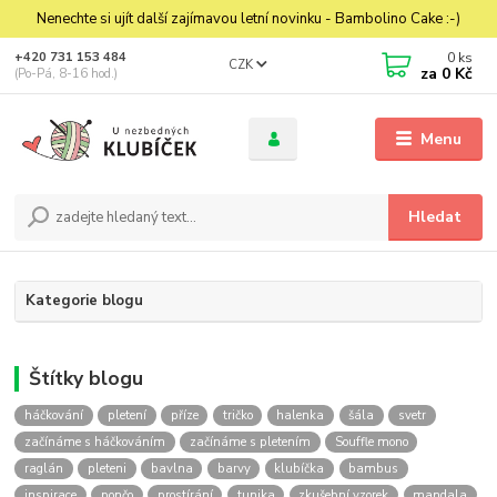
Nenechte si ujít další zajímavou letní novinku - Bambolino Cake :-)
0
ks
+420 731 153 484
CZK
za
0 Kč
(Po-Pá, 8-16 hod.)
Menu
Hledat
Kategorie blogu
Štítky blogu
háčkování
pletení
příze
tričko
halenka
šála
svetr
začínáme s háčkováním
začínáme s pletením
Souffle mono
raglán
pleteni
bavlna
barvy
klubíčka
bambus
inspirace
pončo
prostírání
tunika
zkušební vzorek
mandala