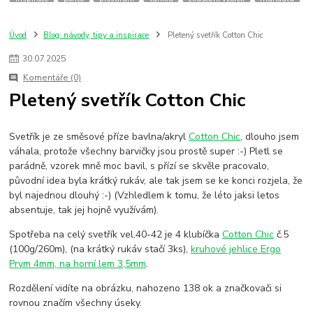
Invicta
Kolorky
Troca-Tintas
Marialva
kombinace barev
bavlna/akryl
cotton chic
chyby při háčkování
handmade
vlna
Úvod
Blog: návody, tipy a inspirace
Pletený svetřík Cotton Chic
merino
návody a tipy
ruční práce
barevné kombinace
tipy-rady
30
.
07
.
2025
blokování
krajka
vzor
jak pokračovat v pletení/háčkování
Komentáře (0)
bambusová příze
len
viskoza
hackovani
jak vybraz přízi
Pletený svetřík Cotton Chic
šátek
letní příze
deník
Svetřík je ze směsové příze bavlna/akryl
Cotton Chic
, dlouho jsem
váhala, protože všechny barvičky jsou prostě super :-) Pletl se
parádně, vzorek mně moc bavil, s přízí se skvěle pracovalo,
původní idea byla krátký rukáv, ale tak jsem se ke konci rozjela, že
byl najednou dlouhý :-) (Vzhledlem k tomu, že léto jaksi letos
absentuje, tak jej hojně využívám).
Spotřeba na celý svetřík vel.40-42 je 4 klubíčka
Cotton Chic
č.5
(100g/260m), (na krátký rukáv stačí 3ks),
kruhové jehlice Ergo
Prym 4mm, na horní lem 3,5mm
.
Rozdělení vidíte na obrázku, nahozeno 138 ok a značkovači si
rovnou značím všechny úseky.