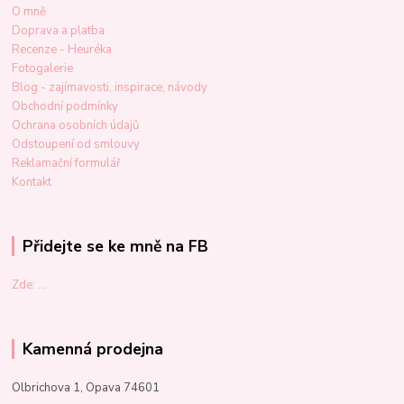
O mně
Doprava a platba
Recenze - Heuréka
Fotogalerie
Blog - zajímavosti, inspirace, návody
Obchodní podmínky
Ochrana osobních údajů
Odstoupení od smlouvy
Reklamační formulář
Kontakt
Přidejte se ke mně na FB
Zde: ...
Kamenná prodejna
Olbrichova 1, Opava 74601