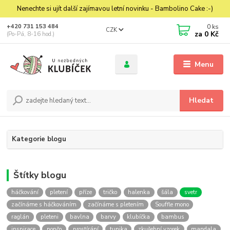
Nenechte si ujít další zajímavou letní novinku - Bambolino Cake :-)
0
ks
+420 731 153 484
CZK
za
0 Kč
(Po-Pá, 8-16 hod.)
Menu
Hledat
Kategorie blogu
Štítky blogu
háčkování
pletení
příze
tričko
halenka
šála
svetr
začínáme s háčkováním
začínáme s pletením
Souffle mono
raglán
pleteni
bavlna
barvy
klubíčka
bambus
inspirace
pončo
prostírání
tunika
zkušební vzorek
mandala