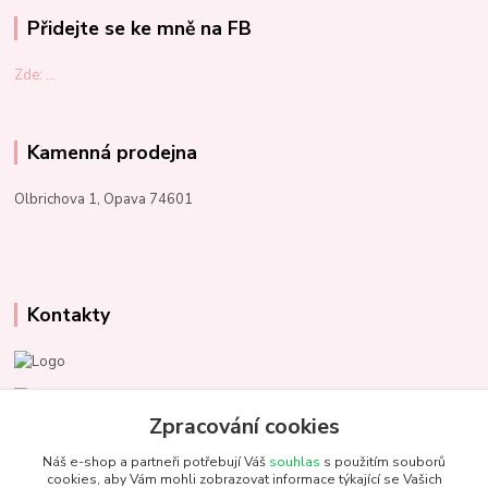
Přidejte se ke mně na FB
Zde: ...
Kamenná prodejna
Olbrichova 1, Opava 74601
Kontakty
Marcela Kupková
+420 731 153 484
Zpracování cookies
Náš e-shop a partneři potřebují Váš
souhlas
s použitím souborů
info@unezbednychklubicek.cz
cookies, aby Vám mohli zobrazovat informace týkající se Vašich