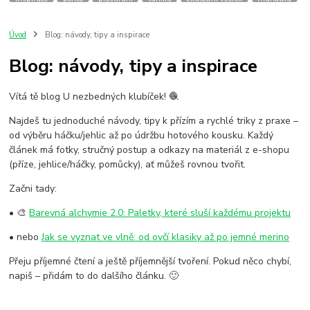
Invicta
Kolorky
Troca-Tintas
Marialva
kombinace barev
bavlna/akryl
cotton chic
chyby při háčkování
handmade
vlna
Úvod
Blog: návody, tipy a inspirace
merino
návody a tipy
ruční práce
barevné kombinace
tipy-rady
Blog: návody, tipy a inspirace
blokování
krajka
vzor
jak pokračovat v pletení/háčkování
bambusová příze
len
viskoza
hackovani
jak vybraz přízi
Vítá tě blog U nezbedných klubíček! 🧶
šátek
letní příze
deník
Najdeš tu jednoduché návody, tipy k přízím a rychlé triky z praxe –
od výběru háčku/jehlic až po údržbu hotového kousku. Každý
článek má fotky, stručný postup a odkazy na materiál z e-shopu
(příze, jehlice/háčky, pomůcky), ať můžeš rovnou tvořit.
Začni tady:
• 🎨
Barevná alchymie 2.0: Paletky, které sluší každému projektu
• nebo
Jak se vyznat ve vlně: od ovčí klasiky až po jemné merino
Přeju příjemné čtení a ještě příjemnější tvoření. Pokud něco chybí,
napiš – přidám to do dalšího článku. 🙂