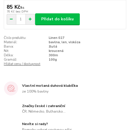
85 Kč
/
ks
70 Kč
bez DPH
Přidat do košíku
Číslo produktu:
Linen 027
Materiál:
bavlna, len, viskóza
Barva:
žlutá
Nit:
kroucená
Délka:
300m
Gramáž:
100g
Hlídat cenu / dostupnost
Vlastní motaná duhová klubíčka
ze 100% bavlny
Značky české i zahraniční
ČR, Německo, Bulharsko...
Nevíte si rady?
Pomohu vybrat správnou přízi