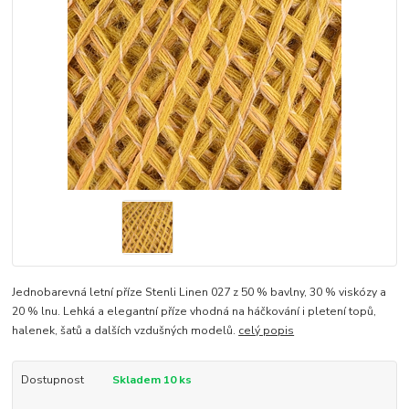
Jednobarevná letní příze Stenli Linen 027 z 50 % bavlny, 30 % viskózy a
20 % lnu. Lehká a elegantní příze vhodná na háčkování i pletení topů,
halenek, šatů a dalších vzdušných modelů.
celý popis
Dostupnost
Skladem 10 ks