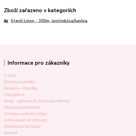
Zboží zařazeno v kategoriích
Stenli Linen - 300m, len/viskóza/bavlna
Informace pro zákazníky
O mně
Doprava a platba
Recenze - Heuréka
Fotogalerie
Blog - zajímavosti, inspirace, návody
Obchodní podmínky
Ochrana osobních údajů
Odstoupení od smlouvy
Reklamační formulář
Kontakt