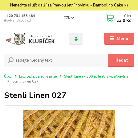
Nenechte si ujít další zajímavou letní novinku - Bambolino Cake :-)
0
ks
+420 731 153 484
CZK
za
0 Kč
(Po-Pá, 8-16 hod.)
Menu
Hledat
Úvod
Léto: Jednobarevné příze
Stenli Linen - 300m, len/viskóza/bavlna
Stenli Linen 027
Stenli Linen 027