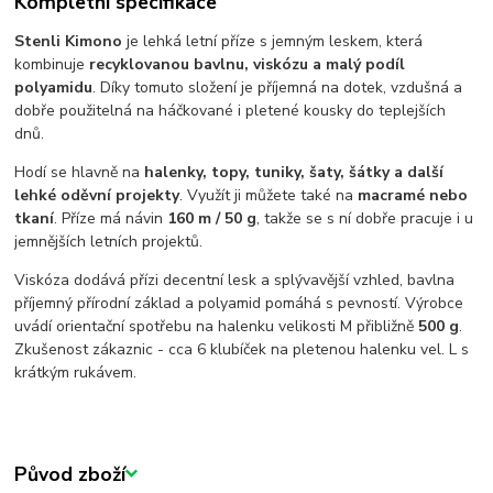
Kompletní specifikace
Stenli Kimono
je lehká letní příze s jemným leskem, která
kombinuje
recyklovanou bavlnu, viskózu a malý podíl
polyamidu
. Díky tomuto složení je příjemná na dotek, vzdušná a
dobře použitelná na háčkované i pletené kousky do teplejších
dnů.
Hodí se hlavně na
halenky, topy, tuniky, šaty, šátky a další
lehké oděvní projekty
. Využít ji můžete také na
macramé nebo
tkaní
. Příze má návin
160 m / 50 g
, takže se s ní dobře pracuje i u
jemnějších letních projektů.
Viskóza dodává přízi decentní lesk a splývavější vzhled, bavlna
příjemný přírodní základ a polyamid pomáhá s pevností. Výrobce
uvádí orientační spotřebu na halenku velikosti M přibližně
500 g
.
Zkušenost zákaznic - cca 6 klubíček na pletenou halenku vel. L s
krátkým rukávem.
Původ zboží