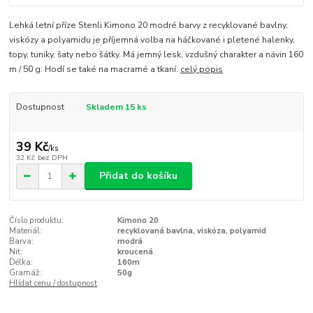
Lehká letní příze Stenli Kimono 20 modré barvy z recyklované bavlny,
viskózy a polyamidu je příjemná volba na háčkované i pletené halenky,
topy, tuniky, šaty nebo šátky. Má jemný lesk, vzdušný charakter a návin 160
m / 50 g. Hodí se také na macramé a tkaní.
celý popis
Dostupnost
Skladem 15 ks
39 Kč
/
ks
32 Kč
bez DPH
Přidat do košíku
Číslo produktu:
Kimono 20
Materiál:
recyklovaná bavlna, viskóza, polyamid
Barva:
modrá
Nit:
kroucená
Délka:
160m
Gramáž:
50g
Hlídat cenu / dostupnost