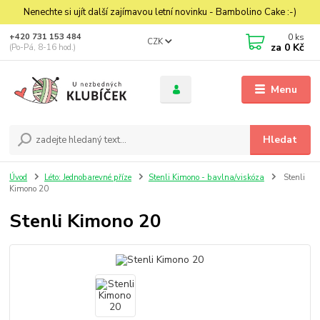
Nenechte si ujít další zajímavou letní novinku - Bambolino Cake :-)
0
ks
+420 731 153 484
CZK
za
0 Kč
(Po-Pá, 8-16 hod.)
Menu
Hledat
Úvod
Léto: Jednobarevné příze
Stenli Kimono - bavlna/viskóza
Stenli
Kimono 20
Stenli Kimono 20