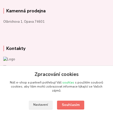
Kamenná prodejna
Olbrichova 1, Opava 74601
Kontakty
Marcela Kupková
+420 731 153 484
Zpracování cookies
Náš e-shop a partneři potřebují Váš
souhlas
s použitím souborů
info@unezbednychklubicek.cz
cookies, aby Vám mohli zobrazovat informace týkající se Vašich
zájmů.
Souhlasím
Nastavení