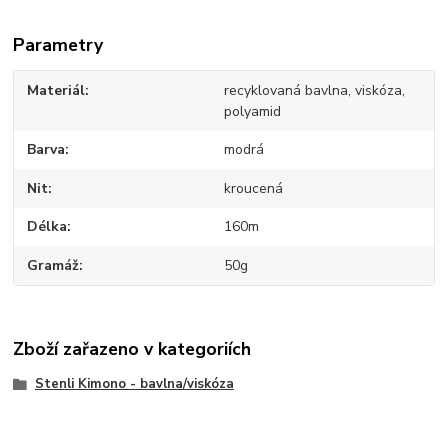
Parametry
Materiál
recyklovaná bavlna, viskóza,
polyamid
Barva
modrá
Nit
kroucená
Délka
160m
Gramáž
50g
Zboží zařazeno v kategoriích
Stenli Kimono - bavlna/viskóza