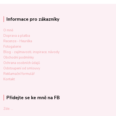
Informace pro zákazníky
O mně
Doprava a platba
Recenze - Heuréka
Fotogalerie
Blog - zajímavosti, inspirace, návody
Obchodní podmínky
Ochrana osobních údajů
Odstoupení od smlouvy
Reklamační formulář
Kontakt
Přidejte se ke mně na FB
Zde: ...